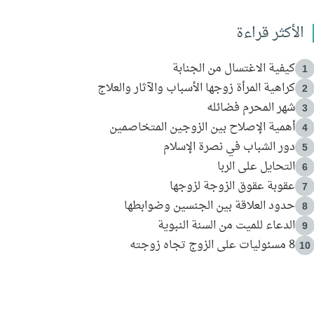
الأكثر قراءة
كيفية الاغتسال من الجنابة
1
كراهية المرأة زوجها الأسباب والآثار والعلاج
2
شهر المحرم فضائله
3
أهمية الإصلاح بين الزوجين المتخاصمين
4
دور الشباب في نصرة الإسلام
5
التحايل على الربا
6
عقوبة عقوق الزوجة لزوجها
7
حدود العلاقة بين الجنسين وضوابطها
8
الدعاء للميت من السنة النبوية
9
8 مسئوليات على الزوج تجاه زوجته
10