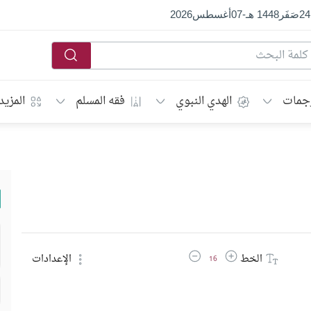
24
صَفَر
1448 هـ
-
07
أغسطس
2026
جمات
الهدي النبوي
فقه المسلم
المزيد
زيادة حجم الخط
تقليل حجم الخط
الخط
الإعدادات
16