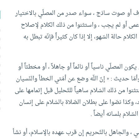
 حرف أو صوت ساذج ، سواء صدر من المصلّي بالاختيار
أعمى أو لم يجب ، واستثنوا من ذلك الكلام لإصلاح
الكلام حالة السّهو، إلا إذا كان كثيراً فإنّه تبطل به
كون المصلّي ناسياً أو نائماً أو جاهلاً ، أو مخطئاً أو
 وأمّا حديث : « إنّ اللّه وضع عن أمّتي الخطأ والنّسيان
نوا من ذلك السّلام ساهياً للتّحليل قبل إتمامها على
د، وكذا نصّوا على بطلان الصّلاة بالسّلام على إنسان
السّلام بلسانه أيضاً .
سي ، والجاهل بالتّحريم إن قرب عهده بالإسلام، أو نشأ