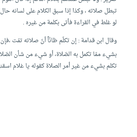
تبطل صلاته ، وكذا إذا سبق الكلام على لسانه حال ا
لو غلط في القراءة فأتى بكلمة من غيره .
وقال ابن قدامة : إن تكلّم ظانّاً أنّ صلاته تمّت ،فإ
بشيء ممّا تكمل به الصّلاة، أو شيء من شأن الصّلاة 
تكلم بشيء من غير أمر الصلاة كقوله يا غلام اسقن