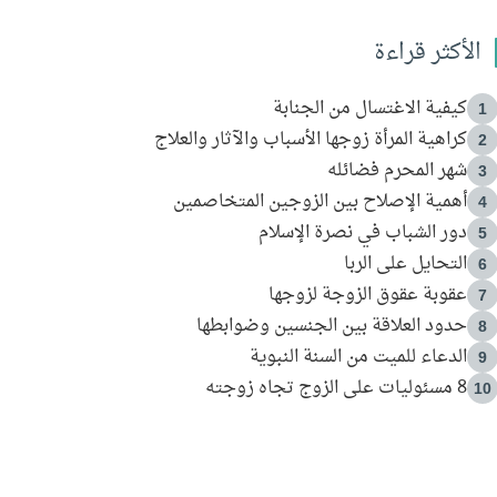
الأكثر قراءة
كيفية الاغتسال من الجنابة
1
كراهية المرأة زوجها الأسباب والآثار والعلاج
2
شهر المحرم فضائله
3
أهمية الإصلاح بين الزوجين المتخاصمين
4
دور الشباب في نصرة الإسلام
5
التحايل على الربا
6
عقوبة عقوق الزوجة لزوجها
7
حدود العلاقة بين الجنسين وضوابطها
8
الدعاء للميت من السنة النبوية
9
8 مسئوليات على الزوج تجاه زوجته
10