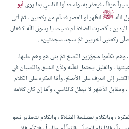
يراً عرفاً ، فيعذر به، واستدلّوا للنّاسي بما روى
أبو
ﷺ
 اللّه
الظّهر أو العصر فسلّم من ركعتين ، ثمّ أتى
اليدين : أقصرت الصّلاة أم نسيت يا رسول اللّه ؟ فقال
 فصلّى ركعتين أخريين ثمّ سجد سجدتين» .
ة ، وهم تكلّموا مجوّزين النّسخ ثمّ بنى هو وهم عليها،
يئتها ، والقليل يحتمل لقلّته ولأنّ السّبق والنّسيان في
لكثير إلى العرف على الأصحّ، وأمّا المكره على الكلام
 ومقابل الأظهر لا تبطل كالنّاسي، وأمّا إن كان كلامه
مكره ، وبالكلام لمصلحة الصّلاة ، والكلام لتحذير نحو
راً ، فإذا نام المصلّي قائماً أو جالساً ، فتكلّم فلا