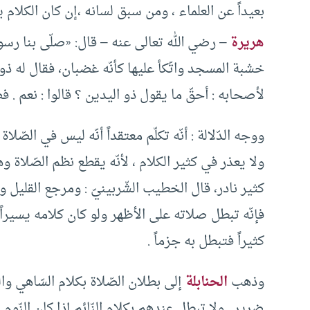
بعيداً عن العلماء ، ومن سبق لسانه ،إن كان الكلام يس
هريرة
– رضي الله تعالى عنه – قال: «صلّى بنا رسول
خشبة المسجد واتّكأ عليها كأنّه غضبان، فقال له ذو 
لأصحابه : أحقّ ما يقول ذو اليدين ؟ قالوا : نعم .
ووجه الدّلالة : أنّه تكلّم معتقداً أنّه ليس في الصّلا
ولا يعذر في كثير الكلام ، لأنّه يقطع نظم الصّلاة وه
كثير نادر، قال الخطيب الشّربينيّ : ومرجع القليل وا
فإنّه تبطل صلاته على الأظهر ولو كان كلامه يسيراً ،
كثيراً فتبطل به جزماً .
وذهب
الحنابلة
إلى بطلان الصّلاة بكلام السّاهي وال
ضرير . ولا تبطل عندهم بكلام النّائم إذا كان النّوم يسي