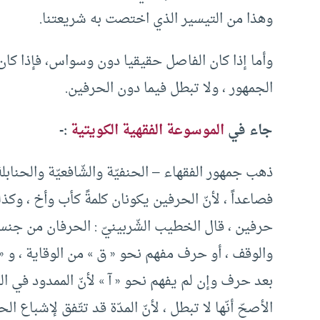
وهذا من التيسير الذي اختصت به شريعتنا.
وأما إذا كان الفاصل حقيقيا دون وسواس، فإذا كان
الجمهور ، ولا تبطل فيما دون الحرفين.
جاء في
الموسوعة الفقهية الكويتية
:-
ذهب جمهور الفقهاء – الحنفيّة والشّافعيّة والحنابلة
فصاعداً ، لأنّ الحرفين يكونان كلمةً كأب وأخ ، وكذ
حرفين ، قال الخطيب الشّربينيّ : الحرفان من جنس ال
والوقف ، أو حرف مفهم نحو « ق » من الوقاية ، و « ع »
بعد حرف وإن لم يفهم نحو « آ » لأنّ الممدود في ا
الأصحّ أنّها لا تبطل ، لأنّ المدّة قد تتّفق لإشباع الحر