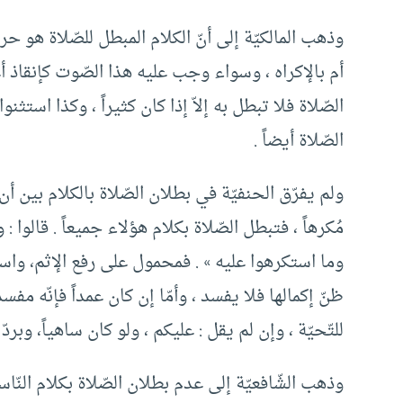
وذهب المالكيّة إلى أنّ الكلام المبطل للصّلاة هو
أم بالإكراه ، وسواء وجب عليه هذا الصّوت كإنقاذ 
الصّلاة فلا تبطل به إلاّ إذا كان كثيراً ، وكذا استثنوا 
الصّلاة أيضاً .
ولم يفرّق الحنفيّة في بطلان الصّلاة بالكلام بين أن ي
مُكرهاً ، فتبطل الصّلاة بكلام هؤلاء جميعاً . قالوا :
وما استكرهوا عليه » . فمحمول على رفع الإثم، واستث
ظنّ إكمالها فلا يفسد ، وأمّا إن كان عمداً فإنّه مفس
للتّحيّة ، وإن لم يقل : عليكم ، ولو كان ساهياً، وبردّ 
وذهب الشّافعيّة إلى عدم بطلان الصّلاة بكلام النّا