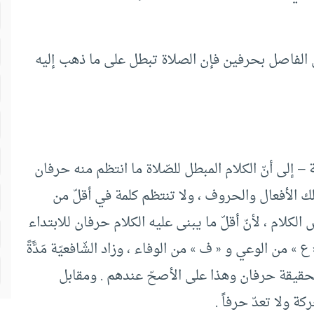
 الفاصل بحرفين فإن الصلاة تبطل على ما ذهب إليه
 – إلى أنّ الكلام المبطل للصّلاة ما انتظم منه حرفان
لك الأفعال والحروف ، ولا تنتظم كلمة في أقلّ من
كلام ، لأنّ أقلّ ما يبنى عليه الكلام حرفان للابتداء
 من الوعي و « ف » من الوفاء ، وزاد الشّافعيّة مَدََّةً
لحقيقة حرفان وهذا على الأصحّ عندهم . ومقابل
كة ولا تعدّ حرفاً .