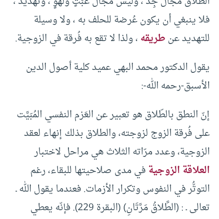
الطلاق مجال جِدٍّ ، وليس مجالُ عَبَثٍ ولَهْوٍ ، وتهديد ،
فلا ينبغي أن يكون عُرضة للحلف به ، ولا وسيلة
للتهديد عن
طريقه
، ولذا لا تقع به فُرقة في الزوجية.
يقول الدكتور محمد البهي عميد كلية أصول الدين
الأسبق-رحمه الله-:
إنّ النطق بالطّلاق هو تعبير عن العَزم النفسي المُبَيَّت
على فُرقة الزوج لزوجته، والطلاق بذلك إنهاء لعقد
الزوجية، وعدد مرّاته الثلاث هي مراحل لاختبار
العلاقة الزوجية
في مدى صلاحيتها للبقاء، رغم
التوتُّر في النفوس وتكرار الأزمات. فعندما يقول الله ـ
تعالى ـ : (الطَّلاقُ مَرَّتَانِ) (البقرة 229). فإنّه يعطي