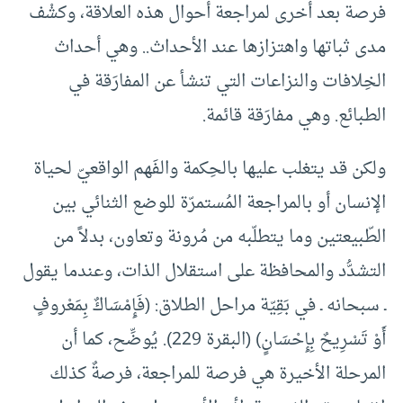
فرصة بعد أخرى لمراجعة أحوال هذه العلاقة، وكشْف
مدى ثباتها واهتزازها عند الأحداث.. وهي أحداث
الخِلافات والنزاعات التي تنشأ عن المفارَقة في
الطبائع. وهي مفارَقة قائمة.
ولكن قد يتغلب عليها بالحِكمة والفَهم الواقعيّ لحياة
الإنسان أو بالمراجعة المُستمرّة للوضع الثنائي بين
الطّبيعتين وما يتطلّبه من مُرونة وتعاون، بدلاً من
التشدُّد والمحافظة على استقلال الذات، وعندما يقول
ـ سبحانه ـ في بَقِيّة مراحل الطلاق: (فَإِمْسَاكٌ بِمَعْروفٍ
أَوْ تَسْرِيحٌ بِإِحْسَانٍ) (البقرة 229). يُوضِّح، كما أن
المرحلة الأخيرة هي فرصة للمراجعة، فرصةٌ كذلك