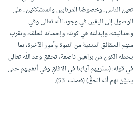
تعين الناس ـ وخصوصًا المرتابين والمتشككين ـ على
الوصول إلى اليقين في وجود الله تعالى وفي
وحدانيته، وإبداعه في كونه، وإحسانه لخلقه، وتقرب
منهم الحقائق الدينية من النبوة وأمور الآخرة، بما
يحمله الكون من براهين ناصعة، تحقق وعد الله تعالى
في قوله: (سنُريهم آياتِنا في الآفاقِ وفي أنفسِهم حتى
يتبيَّنَ لهم أنه الحقُّ) (فصلت: 53).