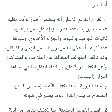
أساسين :
1ـ القرآن الكريم، لا على أنه يتضمن أخبارًا وأدلة نقلية
فحسب، بل بما يتضمنه وما ينبِّه عليه من براهين،
لإثبات التوحيد والنبوة، والجزاء الأُخروي، وغيرها،
فقد أنزله الله هدًى للناس، وبينات من الهدى والفرقان،
وقد ناقش الطوائف المخالفة من الملاحدة والمشركين
وأهل الكتاب، وردَّ عليهم بالأدلة العقلية، التي سماها
القرآن (البينات).
والسنة النبوية مبينة لكتاب الله فيؤخذ من السنن
الصحاح ما يبين القرآن، وما يسير في ضوئه.
2 ـ العلوم الكونية الحديثة، بما تكشف للناس من أدلة