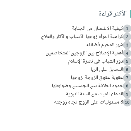
الأكثر قراءة
كيفية الاغتسال من الجنابة
1
كراهية المرأة زوجها الأسباب والآثار والعلاج
2
شهر المحرم فضائله
3
أهمية الإصلاح بين الزوجين المتخاصمين
4
دور الشباب في نصرة الإسلام
5
التحايل على الربا
6
عقوبة عقوق الزوجة لزوجها
7
حدود العلاقة بين الجنسين وضوابطها
8
الدعاء للميت من السنة النبوية
9
8 مسئوليات على الزوج تجاه زوجته
10