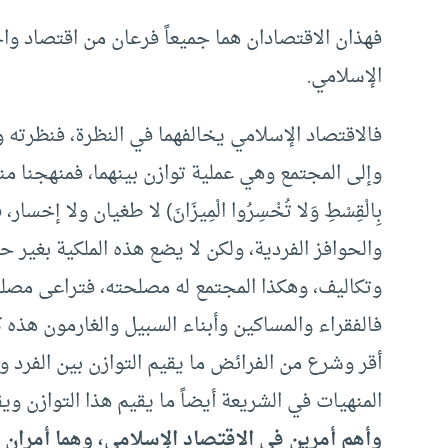
فهذان الاقتصادان هما جميعاً فرعان من اقتصاد واح
الإسلامي.
فالاقتصاد الإسلامي يخالفهما في النظرة، فنظرته و
وإلى المجتمع وهي عملية توازن بينهما، فمنهجنا منهج وسط (أَ
بِالْقِسْطِ وَلا تُخْسِرُوا الْمِيزَانَ) لا طغيان ولا إخ
والحوافز الفردية، ولكن لا يضع هذه الملكية بغير ح
وتكاليف، وهكذا المجتمع له مصلحته، فتراعى مصل
فالفقراء والمساكين وأبناء السبيل والغارمون هذه 
أقر وشرع من الفرائض ما يقيم التوازن بين الفرد 
المنهيات في الشريعة أيضاً ما يقيم هذا التوازن ويق
وأهم أمرين في الاقتصاد الإسلامي، وهما أمران با