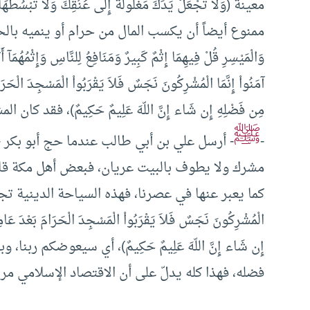
معينة (وَلاَ تَجْعَلْ يَدَكَ مَغْلُولَةً إِلَى عُنُقِكَ وَلاَ تَبْسُطْ
ممنوع أيضاً أن يكسب المال من حرام أو ينميه بالحرام، 
وَالْمَيْسِرِ قُلْ فِيهِمَا إِثْمٌ كَبِيرٌ وَمَنَافِعُ لِلنَّاسِ وَإِثْمُهُم
آمَنُواْ إِنَّمَا الْمُشْرِكُونَ نَجَسٌ فَلاَ يَقْرَبُواْ الْمَسْجِدَ الْحَرَ
مِن فَضْلِهِ إِن شَاء إِنَّ اللّهَ عَلِيمٌ حَكِيمٌ)، ف
ﷺ
-
- أرسل علي بن أبي طالب عندما حج أبو بكر -ر
مشرك ولا يطوف بالبيت عريان، فبعض أهل مكة قالوا
كما يعبر عنها في عصرنا، فهذه السياحة الدينية تجلب لنا أموالا
الْمُشْرِكُونَ نَجَسٌ فَلاَ يَقْرَبُواْ الْمَسْجِدَ الْحَرَامَ بَعْدَ عَامِ
إِن شَاء إِنَّ اللّهَ عَلِيمٌ حَكِيمٌ)، أي سيعوضكم ر
فضله، فهذا كله يدلّ على أن الاقتصاد الإسلامي مر