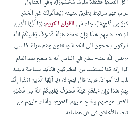
هَا كُلَّ الْبَسْطِ فَتَقْعُدَ مَلُومًا مَّحْسُورًا)، وفي التداول
فهو مرتبط بطرق معينة (يَسْأَلُونَكَ عَنِ الْخَمْرِ
َآ أَكْبَرُ مِن نَّفْعِهِمَا)، جاء في
القرآن الكريم
: (يَا أَيُّهَا الَّذِينَ
امَ بَعْدَ عَامِهِمْ هَـذَا وَإِنْ خِفْتُمْ عَيْلَةً فَسَوْفَ يُغْنِيكُمُ اللّهُ
قد كان المشركون يحجون إلى الكعبة ويقفون وهم عراة، فالنبي
ضي الله عنه- يعلن في الناس أنه لا يحج بعد العام
: إنه كنا نستفيد من المشركين فكأنها سياحة دينية
ً، فربنا قال لهم: لا، (يَا أَيُّهَا الَّذِينَ آمَنُواْ إِنَّمَا
هِمْ هَـذَا وَإِنْ خِفْتُمْ عَيْلَةً فَسَوْفَ يُغْنِيكُمُ اللّهُ مِن فَضْلِهِ
بنا، وبالفعل عوضهم وفتح عليهم الفتوح، وأفاء عليهم من
تبط بالأخلاق في كل عملياته.