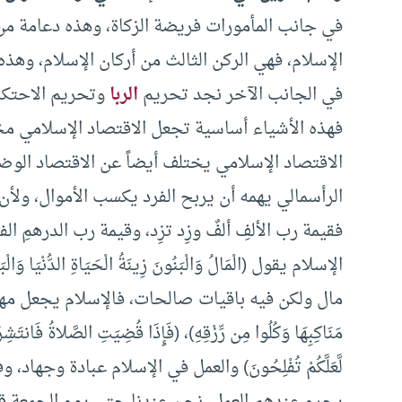
في جانب المأمورات فريضة الزكاة، وهذه دعامة من
الإسلام، فهي الركن الثالث من أركان الإسلام، وهذه 
في الجانب الآخر نجد تحريم
الربا
وتحريم الاحتكار
فهذه الأشياء أساسية تجعل الاقتصاد الإسلامي مخا
الاقتصاد الإسلامي يختلف أيضاً عن الاقتصاد الوض
الرأسمالي يهمه أن يربح الفرد يكسب الأموال، ولأن 
فقيمة رب الألفِ ألفٌ وزِد تزِد، وقيمة رب الدرهمِ
الإسلام يقول (الْمَالُ وَالْبَنُونَ زِينَةُ الْحَيَاةِ الدُّنْيَا وَالْب
مال ولكن فيه باقيات صالحات، فالإسلام يجعل مهم
مَنَاكِبِهَا وَكُلُوا مِن رِّزْقِهِ)، (فَإِذَا قُضِيَتِ الصَّلاةُ فَانتَشِ
لَّعَلَّكُمْ تُفْلِحُونَ) والعمل في الإسلام عبادة وجه
يحرم عندهم العمل، نحن عندنا حتى يوم الجمعة قبل