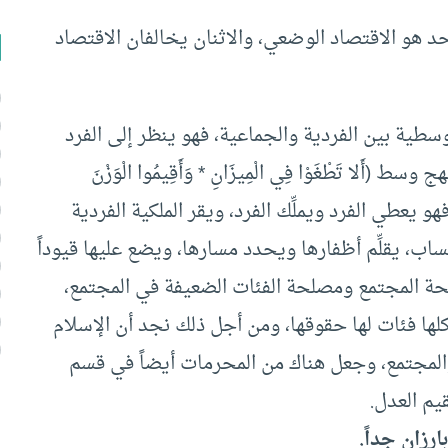
د هو الاقتصاد الوضعي، والاثنان يخالفان الاقتصاد
سطية بين الفردية والجماعية، فهو ينظر إلى الفرد
لا تَطْغَوْا فِي الْمِيزَانِ * وَأَقِيمُوا الْوَزْنَ
سار، فهو يعطي الفرد ويملِّك الفرد، ويقر الملكية الفردية
ساب، يقلِّم أظفارها ويحدد مسارها، ويضع عليها قيوداً
حة المجتمع ومصلحة الفئات الضعيفة في المجتمع،
كلها فئات لها حقوقها، ومن أجل ذلك نجد أن الإسلام
والمجتمع، وجعل هناك من المحرمات أيضاً في قسم
يم العدل.
رزان جداً.