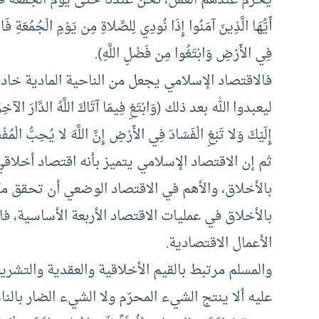
أَيُّهَا الَّذِينَ آمَنُوا إِذَا نُودِي لِلصَّلاةِ مِن يَوْمِ الْجُمُعَةِ 
فِي الأَرْضِ وَابْتَغُوا مِن فَضْلِ اللَّهِ).
فالاقتصاد الإسلامي يجعل من الناحية المادية خادمً
ليعبدوا الله بعد ذلك (وَابْتَغِ فِيمَا آتَاكَ اللَّهُ الدَّارَ الآخِرَة
إِلَيْكَ وَلا تَبْغِ الْفَسَادَ فِي الأَرْضِ إِنَّ اللَّهَ لا يُح
ثم إن الاقتصاد الإسلامي يتميز بأنه اقتصاد أخلاق
بالأخلاق، والأهم في الاقتصاد الوضعي أن تحقق مك
بالأخلاق في عمليات الاقتصاد الأربعة الأساسية، ف
الأعمال الاقتصادية.
والمسلم مرتبط بالقيم الأخلاقية والعقدية والتشري
عليه ألا ينتج الشيء المحرّم ولا الشيء الضار بال