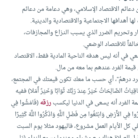
 دعائم الاقتصاد الإسلامي، وهي دعامة من دعائم
لها أهدافها الاجتماعية والاقتصادية والدينية.
 وتحريم الضرر الذي يسبب النـزاع والمجازفات،
لفاً للاقتصاد الوضعي.
عي في أنه ليس هدفه الناحية المادية فقط، الاقتصاد
قيمة الفرد عندهم بما معه من مال.
 الفرد درهمُ”، أي حسب ما معك تكون قيمتك في المجتمع،
َاقِيَاتُ الصَّالِحَاتُ خَيْرٌ عِندَ رَبِّكَ ثَوَابًا وَخَيْرٌ أَمَلا) ففيه
ة الفرد أنه يسعى في الدنيا ليكسب
رزقه
(فَامْشُوا فِي
رُوا فِي الأَرْضِ وَابْتَغُوا مِن فَضْلِ اللَّهِ وَاذْكُرُوا اللَّهَ كَثِيرًا
اد، وفي كل الأيام العمل مشروع، فاليهود مثلا يوم السبت
 الصلاة هناك بيع وشراء وعندما يسمع النداء (يَا