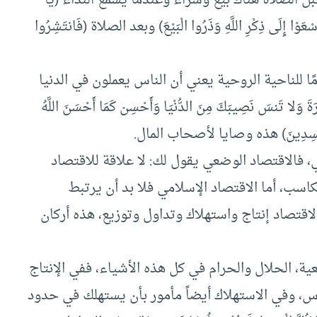
فَاسْعَوْا إِلَى ذِكْرِ اللَّهِ وَذَرُوا الْبَيْعَ) وبعد الصلاة (فَانتَشِرُوا
ا للناحية الروحية يعني أن الناس يعملون في الدنيا
َ وَلا تَنسَ نَصِيبَكَ مِنَ الدُّنْيَا وَأَحْسِن كَمَا أَحْسَنَ اللَّهُ
ِبُّ الْمُفْسِدِينَ) هذه وصايا لأصحاب المال.
ي، فالاقتصاد الوضعي يقول لك: لا علاقة للاقتصاد
اسب، أما الاقتصاد الإسلامي فلا بد أن يرتبط
الاقتصاد إنتاج واستهلاك وتداول وتوزيع، هذه أركان
عية، الحلال والحرام في كل هذه الأشياء، ففي الإنتاج
ناس، وفي الاستهلاك أيضاً مأمور بأن يستهلك في حدود