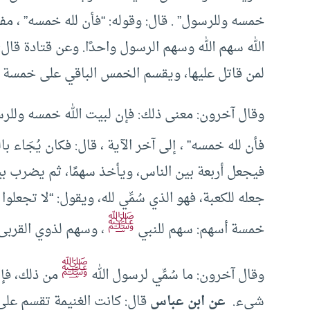
خمسه وللرسول” . قال: وقوله: “فأن لله خمسه” ، مف
الله سهم الله وسهم الرسول واحدًا. وعن قتادة قا
لمن قاتل عليها، ويقسم الخمس الباقي على خمسة
وقال آخرون: معنى ذلك: فإن لبيت الله خمسه وللر
فأن لله خمسه” ، إلى آخر الآية ، قال: فكان يُجَاء 
فيجعل أربعة بين الناس، ويأخذ سهمًا، ثم يضرب بي
جعله للكعبة، فهو الذي سُمِّي لله، ويقول: “لا تجعلوا
ﷺ
خمسة أسهم: سهم للنبي
، وسهم لذوي القربى،
ﷺ
وقال آخرون: ما سُمِّي لرسول الله
من ذلك، فإنم
شيء.
عن ابن عباس
قال: كانت الغنيمة تقسم على