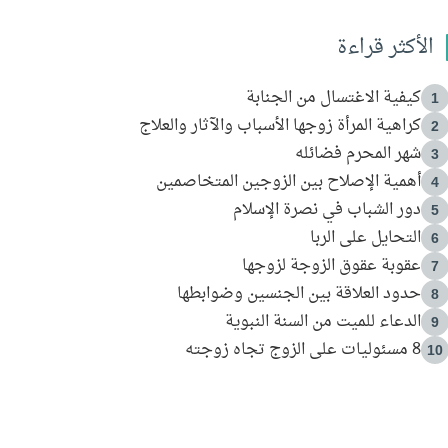
الأكثر قراءة
كيفية الاغتسال من الجنابة
1
كراهية المرأة زوجها الأسباب والآثار والعلاج
2
شهر المحرم فضائله
3
أهمية الإصلاح بين الزوجين المتخاصمين
4
دور الشباب في نصرة الإسلام
5
التحايل على الربا
6
عقوبة عقوق الزوجة لزوجها
7
حدود العلاقة بين الجنسين وضوابطها
8
الدعاء للميت من السنة النبوية
9
8 مسئوليات على الزوج تجاه زوجته
10