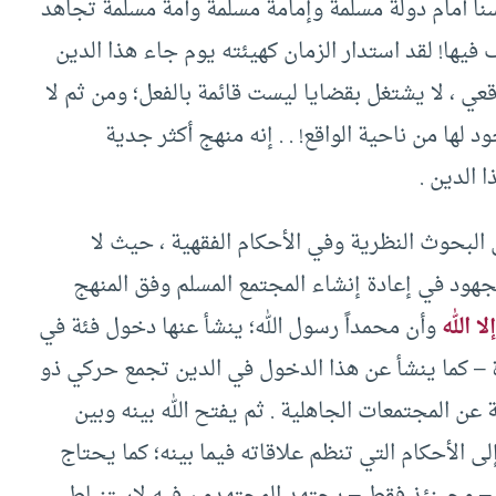
لسنا أمام دولة مسلمة وإمامة مسلمة وأمة مسلمة تجاهد
 فيها! لقد استدار الزمان كهيئته يوم جاء هذا الدين
عي ، لا يشتغل بقضايا ليست قائمة بالفعل؛ ومن ثم لا
د لها من ناحية الواقع! . . إنه منهج أكثر جدية
 الدين .
البحوث النظرية وفي الأحكام الفقهية ، حيث لا
 الجهود في إعادة إنشاء المجتمع المسلم وفق المنهج
لا الله
وأن محمداً رسول الله؛ ينشأ عنها دخول فئة في
 – كما ينشأ عن هذا الدخول في الدين تجمع حركي ذو
ن المجتمعات الجاهلية . ثم يفتح الله بينه وبين
ى الأحكام التي تنظم علاقاته فيما بينه؛ كما يحتاج
ئذ – وحينئذ فقط – يجتهد المجتهدون فيه لاستنباط