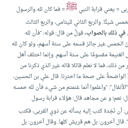
ﷺ
بى = يعني قرابة النبي
= فما كان لله والرسول
مس شيئًا. والربع الثاني لليتامى، والربع الثالث
 في ذلك بالصواب،
قولُ من قال: قوله: “فأن لله
نّ الخمس غير جائز قسمه على ستة أسهم، ولو كان لله
 الغنيمة مقسومًا على ستة أسهم. وإنما اختلف أهل
ن ذلك، فما لا نعلم قائلا قاله غير الذي ذكرنا من
ةُ الواضحةُ على صحة ما اخترنا. قال علي بن الحسين،
الأنفال”: “واعلموا أنما غنمتم من شيء فأن لله خمسه
ال: نعم! و عن مجاهد قال: هؤلاء قرابة رسول
: أن نَجْدة كتب إليه يسأله عن ذوي القربى، فكتب
نا”. قال آخرون: بل هم قريش كلها. وقال آخرون: بل