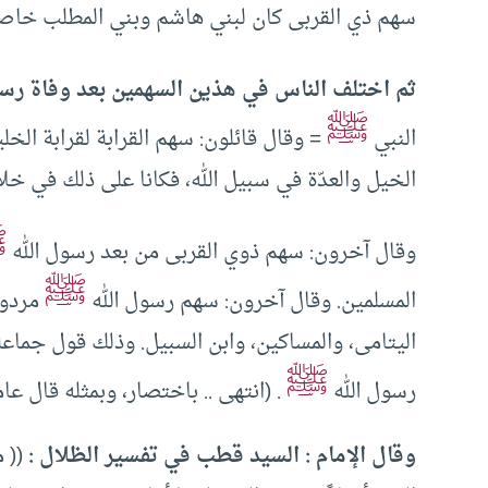
سهم ذي القربى كان لبني هاشم وبني المطلب خاصة
ثم اختلف الناس في هذين السهمين بعد وفاة رسو
ﷺ
النبي
= وقال قائلون: سهم القرابة لقرابة الخ
الخيل والعدّة في سبيل الله، فكانا على ذلك في خل
ﷺ
وقال آخرون: سهم ذوي القربى من بعد رسول الله
ﷺ
المسلمين. وقال آخرون: سهم رسول الله
مردود
اليتامى، والمساكين، وابن السبيل. وذلك قول جماعة
ﷺ
رسول الله
. (انتهى .. باختصار، وبمثله قال عا
وقال الإمام : السيد قطب في تفسير الظلال :
(( م