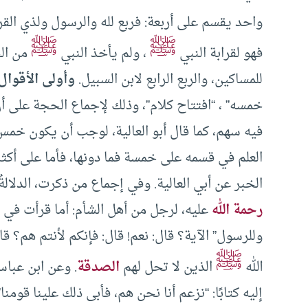
واحد يقسم على أربعة: فربع لله والرسول ولذي القر
ﷺ
ﷺ
فهو لقرابة النبي
، ولم يأخذ النبي
من الخ
للمساكين، والربع الرابع لابن السبيل.
وأولى الأقوال
خمسه” ، “افتتاح كلام”، وذلك لإجماع الحجة على أ
فيه سهم، كما قال أبو العالية، لوجب أن يكون خمس
العلم في قسمه على خمسة فما دونها، فأما على أكثر م
الخبر عن أبي العالية. وفي إجماع من ذكرت، الدلال
رحمة الله
عليه، لرجل من أهل الشأم: أما قرأت في “
وللرسول” الآية؟ قال: نعم! قال: فإنكم لأنتم هم؟ ق
ﷺ
الله
الذين لا تحل لهم
الصدقة
. وعن ابن عباس
إليه كتابًا: “نزعم أنا نحن هم، فأبى ذلك علينا قوم