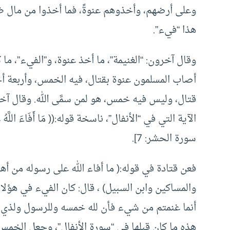
وعلى أرضهم، وأخذوهم عنوةً، فما أخذوا من مال ظه
هذا “فيء”.
وقال آخرون: “الغنيمة”، ما أخذ عنوة، و”الفيء”، م
أصاب المسلمون عنوة بقتال، فيه الخمس، وأربعة أخ
قتال، وليس فيه خمس، هو لمن سمَّى الله. وقال آخرو
الآية التي في “الأنفال”، ناسخة قوله:(( مَا أَفَاءَ اللَّهُ عَلَى رَ
سورة الحشر: 7].
فعن قتادة في قوله:( ما أفاء الله على رسوله من أه
والمساكين وابن السبيل) ، قال: كان الفيء في هؤلا
أنما غنمتم من شيء فأن لله خمسه وللرسول ولذي ا
هذه ما كان قبلها في “سورة الأنفال”، وجعل الخمس