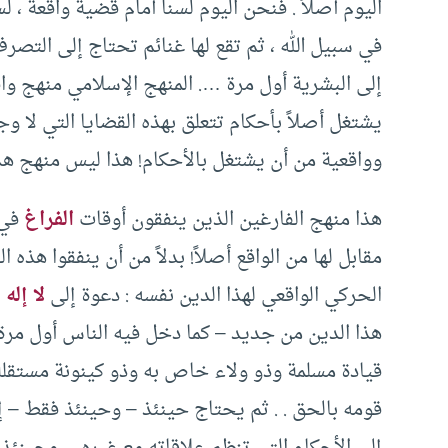
اليوم أصلاً . فنحن اليوم لسنا أمام قضية واقعة ، 
في سبيل الله ، ثم تقع لها غنائم تحتاج إلى التصرف
إلى البشرية أول مرة …. المنهج الإسلامي منهج واق
يشتغل أصلاً بأحكام تتعلق بهذه القضايا التي لا وجو
وواقعية من أن يشتغل بالأحكام! هذا ليس منهج هذا
هذا منهج الفارغين الذين ينفقون أوقات
الفراغ
في 
مقابل لها من الواقع أصلاً! بدلاً من أن ينفقوا هذه
الحركي الواقعي لهذا الدين نفسه : دعوة إلى
لا إله إ
هذا الدين من جديد – كما دخل فيه الناس أول مرة
قيادة مسلمة وذو ولاء خاص به وذو كينونة مستقلة ع
قومه بالحق . . ثم يحتاج حينئذ – وحينئذ فقط – إل
إلى الأحكام التي تنظم علاقاته مع غيره . . وحين