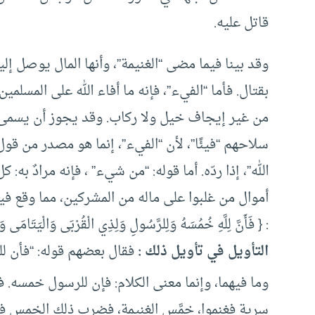
قاتل عليه.
وقد بينا فيما مضى “الغنيمة”، وأنها المال يوصل إليه 
بقتال. فأما “الفيء”، فإنه ما أفاء الله على المسلمي
من غير إيجاف خيل ولا ركاب. وقد يجوز أن يسمى 
سلاحهم “فيئًا”، لأن “الفيء”، إنما هو مصدر من قول 
الله”، إذا ردّه. أما قوله: “من شيء” ، فإنه مرادٌ به
أموال من غلبوا على ماله من المشركين، مما وقع فيه
: { فَأَنَّ لِلَّهِ خُمُسَهُ وَلِلرَّسُولِ وَلِذِي الْقُرْبَى وَالْيَتَامَى 
التأويل في تأويل ذلك :
فقال بعضهم قوله: “فأن لله 
وما فيهما، وإنما معنى الكلام: فإن للرسول خمسه. ف
سرية فغنموا، خمَّس الغنيمة، فضرب ذلك الخمس في 