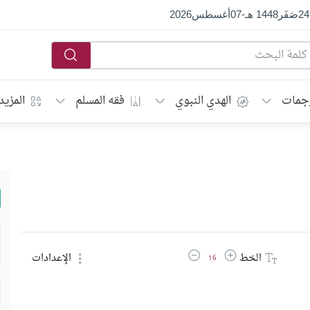
24
صَفَر
1448 هـ
-
07
أغسطس
2026
جمات
الهدي النبوي
فقه المسلم
المزيد
زيادة حجم الخط
تقليل حجم الخط
الخط
الإعدادات
16