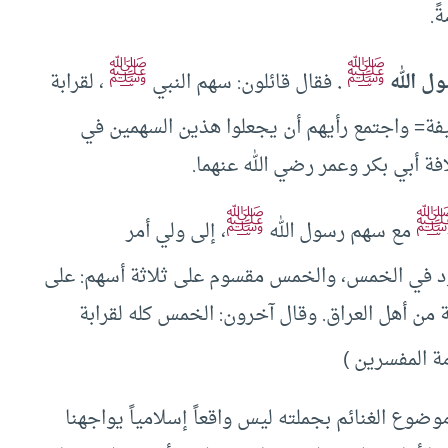
ً.
ﷺ
ﷺ
ل الله
.
فقال قائلون: سهم النبي
، لقرابة
ليفة= واجتمع رأيهم أن يجعلوا هذين السهمين في
افة أبي بكر وعمر رضي الله عنهما.
ﷺ
مع سهم رسول الله
، إلى ولي أمر
 في الخمس، والخمس مقسوم على ثلاثة أسهم: على
 من أهل العراق. وقال آخرون: الخمس كله لقرابة
مة المفسرين )
وضوع الغنائم بجملته ليس واقعاً إسلامياً يواجهنا