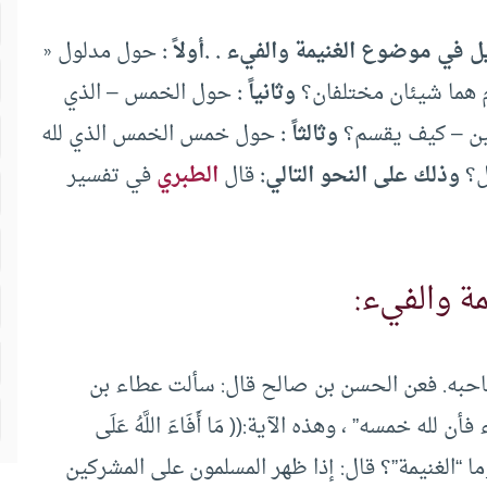
ل في موضوع الغنيمة والفيء . .أولاً :
حول مدلول «
م هما شيئان مختلفان؟
وثانياً :
حول الخمس – الذي
تلين – كيف يقسم؟
وثالثاً :
حول خمس الخمس الذي لله
ل؟
وذلك على النحو التالي:
قال
الطبري
في تفسير
ة والفيء:
صاحبه. فعن الحسن بن صالح قال: سألت عطاء بن
له خمسه” ، وهذه الآية:(( مَا أَفَاءَ اللَّهُ عَلَى
 قلت: ما “الفيء”، وما “الغنيمة”؟ قال: إذا ظهر المسلمون على المشركين