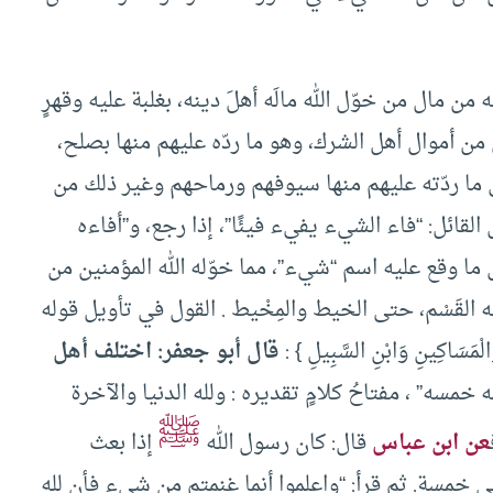
من مال من خوّل الله مالَه أهلَ دينه، بغلبة عليه وقهرٍ
ن من أموال أهل الشرك، وهو ما ردّه عليهم منها بصلح،
ما ردّته عليهم منها سيوفهم ورماحهم وغير ذلك من
القائل: “فاء الشيء يفيء فيئًا”، إذا رجع، و”أفاءه
: كل ما وقع عليه اسم “شيء”، مما خوّله الله المؤمنين من
 القَسْم، حتى الخيط والمِخْيط . القول في تأويل قوله
وَالْمَسَاكِينِ وَابْنِ السَّبِيلِ } :
قال أبو جعفر: اختلف أهل
خمسه” ، مفتاحُ كلامٍ تقديره : ولله الدنيا والآخرة
ﷺ
عن ابن عباس
قال: كان رسول الله
إذا بعث
خمسة. ثم قرأ: “واعلموا أنما غنمتم من شيء فأن لله