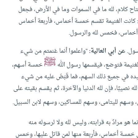
تاح كلام، لله ما في السموات وما في الأرض، فجعل
ل: كانت الغنيمة تقسم خمسة أخماس، فأربعة أخماس
 أخماس، فخمس لله والرسول.
سول.
عن أبي العالية:
“واعلموا أنما غنمتم من شيء
ﷺ
بالغنيمة فتوضع، فيقسمها رسول الله
خمسة أسهم،
ده في جميع ذلك السهم، فما قَبَضَ عليه من شيء
 لله نصيبًا، فإن لله الدنيا والآخرة، ثم يقسم بقيته على
 وسهم لليتامى، وسهم للمساكين، وسهم لابن السبيل.
ا هو مرادٌ به قرابته، وليس لله ولا لرسوله منه
 خمسة أخماس، فأربعة منها لمن قاتل عليها، وخمس