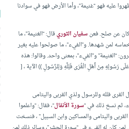
روا عليه فهو “غنيمة”، وأما الأرض فهو في سوادنا
ا كان عن صلح. فعن
سفيان الثوري
قال: “الغنيمة”، ما
ماسه لمن شهدها. و”الفيء”، ما صولحوا عليه بغير
ن: “الغنيمة” و”الفيء”، بمعنى واحد. وقالوا: هذه
سُولِهِ مِنْ أَهْلِ الْقُرَى فَلِلَّهِ وَلِلرَّسُولِ )) الآية ، [
ل القرى فلله وللرسول ولذي القربى واليتامى
ء، ثم نسخ ذلك في “
سورة الأنفال
“، فقال: “واعلموا
لقربى واليتامى والمساكين وابن السبيل” ، فنسخت
 لمن كان له الفيء في “سورة الحشر”، وسائر ذلك لمن