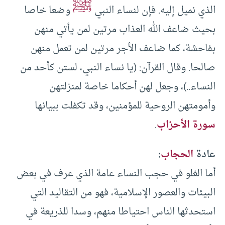
ﷺ
الذي نميل إليه. فإن لنساء النبي
وضعا خاصا
بحيث ضاعف الله العذاب مرتين لمن يأتي منهن
بفاحشة، كما ضاعف الأجر مرتين لمن تعمل منهن
صالحا. وقال القرآن: (يا نساء النبي، لستن كأحد من
النساء..)، وجعل لهن أحكاما خاصة لمنزلتهن
وأمومتهن الروحية للمؤمنين، وقد تكفلت ببيانها
سورة الأحزاب
.
عادة
الحجاب
:
أما الغلو في حجب النساء عامة الذي عرف في بعض
البيئات والعصور الإسلامية، فهو من التقاليد التي
استحدثها الناس احتياطا منهم، وسدا للذريعة في