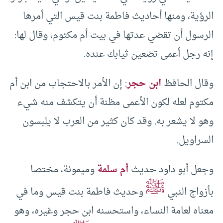
الرؤية، ومنها أحاديث فاطمة بنت قيس التي أمرها
الرسول أن تقضي عدتها في بيت أم مكتوم، وقال لها:
إنه رجل أعمى تضعين ثيابك عنده.
وقال الحافظ
ابن حجر
: إن الأمر بالاحتجاب من ابن أم
مكتوم لعله لكون الأعمى مظنة أن يتكشف منه شيء
وهو لا يشعر به. وقد كان كثير من العرب لا يلبسون
السراويل.
وجعل أبو داود حديث
أم سلمة
وميمونة، مختصا
ﷺ
بأزواج النبي
وحديث فاطمة بنت قيس وما في
معناه لعامة النساء، واستحسنه ابن حجر وغيره، وهو