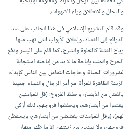
في العلاقة بين الرجل والمرأة، ومقاومة الإباحية
والتحلل والانطلاق وراء الشهوات.
وقد قام التشريع الإسلامي في هذا الجانب على سد
الذرائع إلى الفساد، وإغلاق الأبواب التي تهب منها
رياح الفتنة كالخلوة والتبرج، كما قام على اليسر ودفع
الحرج والعنت بإباحة ما لا بد من إباحته استجابة
لضرورات الحياة، وحاجات التعامل بين الناس كإبداء
الزينة الظاهرة للمرأة. مع أمر الرجال والنساء جميعا
بالغض من الأبصار، وحفظ الفروج: (قل للمؤمنين
يغضوا من أبصارهم، ويحفظوا فروجهم، ذلك أزكى
لهم)، (وقل للمؤمنات يغضضن من أبصارهن، ويحفظن
فروجهن، ولا يبدين من زينتهن إلا ما ظهر منها،