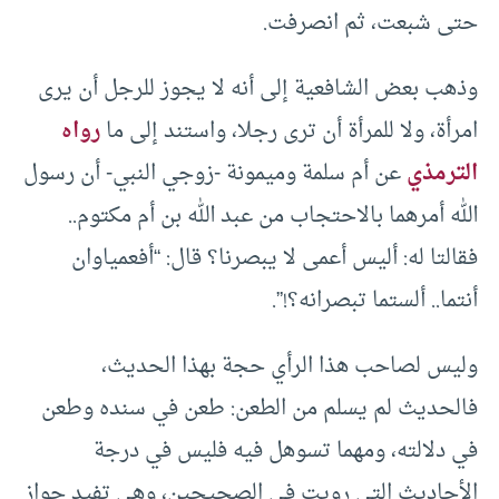
حتى شبعت، ثم انصرفت.
وذهب بعض الشافعية إلى أنه لا يجوز للرجل أن يرى
امرأة، ولا للمرأة أن ترى رجلا، واستند إلى ما
رواه
الترمذي
عن أم سلمة وميمونة -زوجي النبي- أن رسول
الله أمرهما بالاحتجاب من عبد الله بن أم مكتوم..
فقالتا له: أليس أعمى لا يبصرنا؟ قال: “أفعمياوان
أنتما.. ألستما تبصرانه؟!”.
وليس لصاحب هذا الرأي حجة بهذا الحديث،
فالحديث لم يسلم من الطعن: طعن في سنده وطعن
في دلالته، ومهما تسوهل فيه فليس في درجة
الأحاديث التي رويت في الصحيحين، وهي تفيد جواز