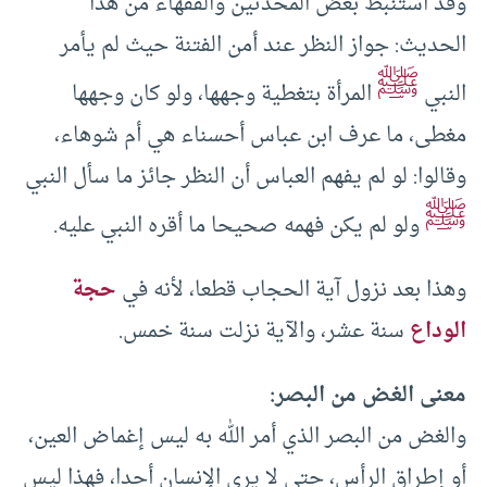
وقد استنبط بعض المحدثين والفقهاء من هذا
الحديث: جواز النظر عند أمن الفتنة حيث لم يأمر
ﷺ
النبي
المرأة بتغطية وجهها، ولو كان وجهها
مغطى، ما عرف ابن عباس أحسناء هي أم شوهاء،
وقالوا: لو لم يفهم العباس أن النظر جائز ما سأل النبي
ﷺ
ولو لم يكن فهمه صحيحا ما أقره النبي عليه.
وهذا بعد نزول آية الحجاب قطعا، لأنه في
حجة
الوداع
سنة عشر، والآية نزلت سنة خمس.
معنى الغض من البصر:
والغض من البصر الذي أمر الله به ليس إغماض العين،
أو إطراق الرأس، حتى لا يرى الإنسان أحدا، فهذا ليس