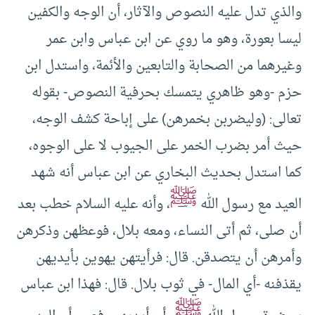
والذي تدل عليه النصوص والآثار، أن الوجه والكفين
ليسا بعورة، وهو ما روي عن ابن عباس وابن عمر
وغيرهما من الصحابة والتابعين والأئمة، واستدل ابن
حزم -وهو ظاهري يتمسك بحرفية النصوص- بقوله
تعالى: (وليضربن بخمرهن) على إباحة كشف الوجه،
حيث أمر بضرب الخمر على الجيوب لا على الوجوه،
كما استدل بحديث البخاري عن ابن عباس أنه شهد
ﷺ
العيد مع رسول الله
، وأنه عليه السلام خطب بعد
أن صلى، ثم أتى النساء، ومعه بلال، فوعظهن وذكرهن
وأمرهن أن يتصدقن. قال: فرأيتهن يهوين بأيديهن
يقذفنه -أي المال- في ثوب بلال. قال: فهذا ابن عباس
ﷺ