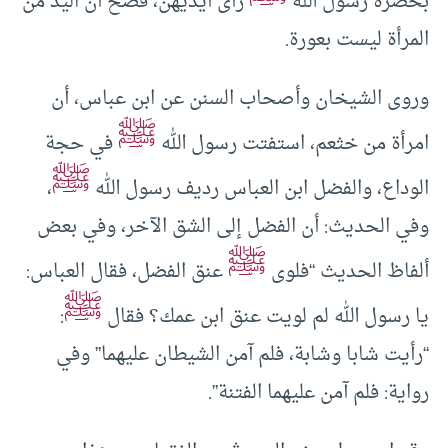
بحضرة رسول الله
رأى أيديهن، فصح أن اليد من
المرأة ليست بعورة.
وروى الشيخان وأصحاب السنن عن ابن عباس، أن
ﷺ
امرأة من خثعم، استفتت رسول الله
في حجة
ﷺ
الوداع، والفضل ابن العباس رديف رسول الله
،
وفي الحديث: أن الفضل إلى الشق الآخر، وفي بعض
ﷺ
ألفاظ الحديث “فلوى
عنق الفضل، فقال العباس:
ﷺ
يا رسول الله لم لويت عنق ابن عمك؟ فقال
:
“رأيت شابا وشابة، فلم آمن الشيطان عليهما” وفي
رواية: فلم آمن عليهما الفتنة”.