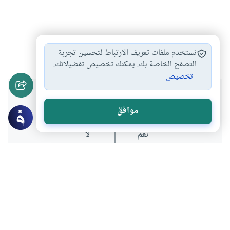
الربا
العمل
الحرام
مزاولة المهن
#
#
#
#
نستخدم ملفات تعريف الارتباط لتحسين تجربة
التصفح الخاصة بك. يمكنك تخصيص تفضيلاتك.
تخصيص
هل انتفعت بهذا المحتوى؟
موافق
نعم
لا
موضوعات ذات صلة
الأخلاق والآداب
فى مزاولة المهن