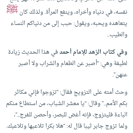
ﷺ
نفسه، في دنياه وأخراه، وينفع المرأة. ولذلك كان
يتعاهده ويحبه، ويقول: حبب إلى من دنياكم النساء
والطيب..
وفي كتاب الزهد للإمام أحمد
في هذا الحديث زيادة
لطيفة وهي: “أصبر عن الطعام والشراب ولا أصبر
عنهن”.
وحث أمته على التزويج فقال: “تزوجوا فإني مكاثر
بكم الأمم..” وقال: “يا معشر الشباب، من استطاع منكم
الباءة فليتزوج، فإنه أغض للبصر، وأحصن للفرج..”،
ولما تزوج جابر ثيبا قال له: “هلا بكرا تلاعبها وتلاعبك.