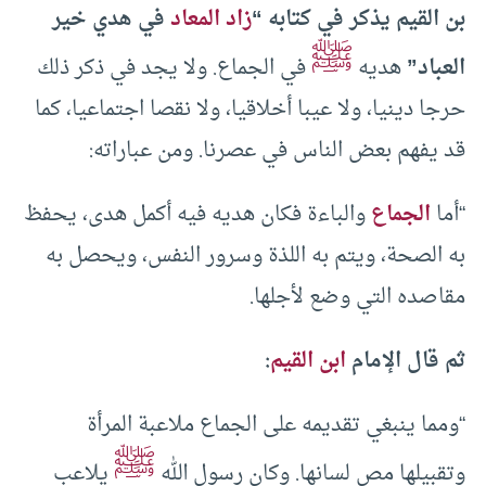
بن القيم يذكر في كتابه “
زاد المعاد
في هدي خير
ﷺ
العباد”
هديه
في الجماع. ولا يجد في ذكر ذلك
حرجا دينيا، ولا عيبا أخلاقيا، ولا نقصا اجتماعيا، كما
قد يفهم بعض الناس في عصرنا. ومن عباراته:
“أما
الجماع
والباءة فكان هديه فيه أكمل هدى، يحفظ
به الصحة، ويتم به اللذة وسرور النفس، ويحصل به
مقاصده التي وضع لأجلها.
ثم قال الإمام
ابن القيم
:
“ومما ينبغي تقديمه على الجماع ملاعبة المرأة
ﷺ
وتقبيلها مص لسانها. وكان رسول الله
يلاعب