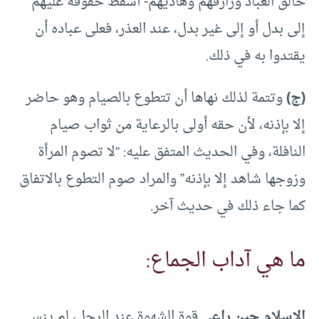
خالق العباد ورازقهم وهاديهم- أسقط حقوقه عليهم
إلى بدل أو إلى غير بدل، عند العذر، فعلى عباده أن
يقتدوا به في ذلك.
(ج)
وتتمة لذلك نهاها أن تتطوع بالصيام وهو حاضر
إلا بإذنه، لأن حقه أولى بالرعاية من ثواب صيام
النافلة، وفي الحديث المتفق عليه: “لا تصوم المرأة
وزوجها شاهد إلا بإذنه” والمراد صوم التطوع بالاتفاق
كما جاء ذلك في حديث آخر.
ما هي آداب الجماع:
الإسلام حين راعى
قوة الشهوة عند الرجل، لم ينس