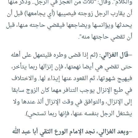
والكلام”. وقال: “ثلاث من العجز في الرجل.. وذكر منها
أن يقارب الرجل زوجته فيصيبها (أي يجامعها) قبل أن
يحدثها ويؤانسها ويضاجعها فيقضي حاجته منها، قبل
أن تقضي حاجتها منه”.
–
قال الغزالي:
(ثم إذا قضى وطره فليتمهل على أهله
حتى تقضي هي أيضا نهمتها، فإن إنزالها ربما يتأخر،
فيهيج شهوتها، ثم القعود عنها إيذاء لها. والاختلاف
في طبع الإنزال يوجب التنافر مهما كان الزوج سابقا
إلى الإنزال، والتوافق في وقت الإنزال ألذ عندها ولا
يشتغل الرجل بنفسه عنها، فإنها ربما تستحي).
–
وبعد الغزالي، نجد الإمام الورع التقي أبا عبد الله