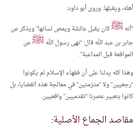
أهله، ويقبلها. وروى أبو داود:
ﷺ
“أنه
كان يقبل عائشة ويمص لسانها” ويذكر عن
ﷺ
جابر بن عبد الله قال: “نهى رسول الله
عن
المواقعة قبل المداعبة”.
وهذا كله يدلنا على أن فقهاء الإسلام لم يكونوا
“رجعيين” ولا “متزمتين” في معالجة هذه القضايا، بل
كانوا بتعبير عصرنا “تقدميين” واقعيين.
مقاصد الجماع الأصلية: