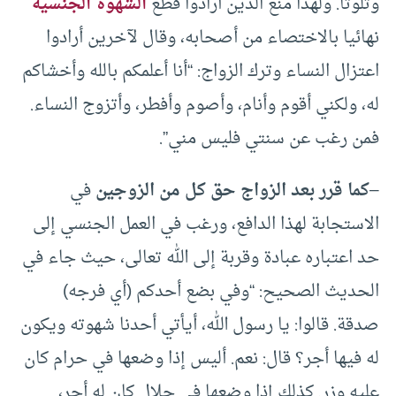
وتلوثا. ولهذا منع الذين أرادوا قطع
الشهوة الجنسية
نهائيا بالاختصاء من أصحابه، وقال لآخرين أرادوا
اعتزال النساء وترك الزواج: “أنا أعلمكم بالله وأخشاكم
له، ولكني أقوم وأنام، وأصوم وأفطر، وأتزوج النساء.
فمن رغب عن سنتي فليس مني”.
–
كما قرر بعد الزواج حق كل من الزوجين
في
الاستجابة لهذا الدافع، ورغب في العمل الجنسي إلى
حد اعتباره عبادة وقربة إلى الله تعالى، حيث جاء في
الحديث الصحيح: “وفي بضع أحدكم (أي فرجه)
صدقة. قالوا: يا رسول الله، أيأتي أحدنا شهوته ويكون
له فيها أجر؟ قال: نعم. أليس إذا وضعها في حرام كان
عليه وزر. كذلك إذا وضعها في حلال كان له أجر،