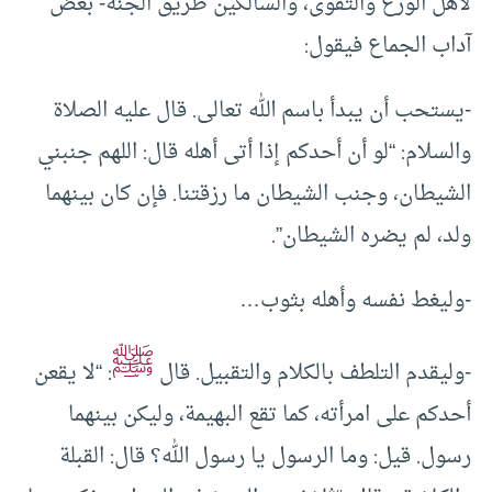
لأهل الورع والتقوى، والسالكين طريق الجنة- بعض
آداب الجماع فيقول:
-يستحب أن يبدأ باسم الله تعالى. قال عليه الصلاة
والسلام: “لو أن أحدكم إذا أتى أهله قال: اللهم جنبني
الشيطان، وجنب الشيطان ما رزقتنا. فإن كان بينهما
ولد، لم يضره الشيطان”.
-وليغط نفسه وأهله بثوب…
ﷺ
-وليقدم التلطف بالكلام والتقبيل. قال
: “لا يقعن
أحدكم على امرأته، كما تقع البهيمة، وليكن بينهما
رسول. قيل: وما الرسول يا رسول الله؟ قال: القبلة