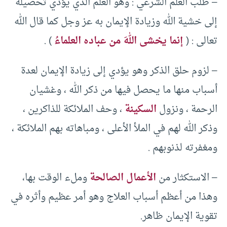
– طلب العلم الشرعي : وهو العلم الذي يؤدي تحصيله
إلى خشية الله وزيادة الإيمان به عز وجل كما قال الله
تعالى : (
إنما يخشى اللهَ من عباده العلماءُ
) .
– لزوم حلق الذكر وهو يؤدي إلى زيادة الإيمان لعدة
أسباب منها ما يحصل فيها من ذكر الله ، وغشيان
الرحمة ، ونزول
السكينة
، وحف الملائكة للذاكرين ،
وذكر الله لهم في الملأ الأعلى ، ومباهاته بهم الملائكة ،
ومغفرته لذنوبهم .
– الاستكثار من
الأعمال الصالحة
وملء الوقت بها،
وهذا من أعظم أسباب العلاج وهو أمر عظيم وأثره في
تقوية الإيمان ظاهر.