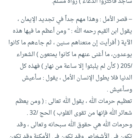
ساجد فأكثروا الدعاء ) رواه مسلم.
– قصر الأمل : وهذا مهم جداً في تجديد الإيمان ،
يقول ابن القيم رحمه الله : ” ومن أعظم ما فيها هذه
الآية ( أفرأيت إن متعناهم سنين ، ثم جاءهم ما كانوا
يوعدون، ما أغنى عنهم ما كانوا يمتعون ) الشعراء
/205 ( كأن لم يلبثوا إلا ساعة من نهار ) فهذه كل
الدنيا فلا يطول الإنسان الأمل ، يقول : سأعيش
وسأعيش .
تعظيم حرمات الله ، يقول الله تعالى : ( ومن يعظم
شعائر الله فإنها من تقوى القلوب ) الحج /32 .
وحرمات الله هي حقوق الله سبحانه وتعالى ، وقد
تكون في الأشخاص وقد تكون في الأمكنة وقد تكون