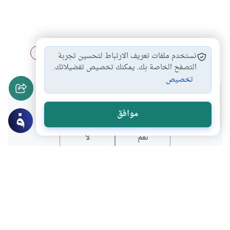
غلبة الشهوة
أحكام الزواج
الإيمان بالله والأستعانة…
#
#
#
نستخدم ملفات تعريف الارتباط لتحسين تجربة
التصفح الخاصة بك. يمكنك تخصيص تفضيلاتك.
تخصيص
هل انتفعت بهذا المحتوى؟
موافق
نعم
لا
موضوعات ذات صلة
فقه المعاملات
أحكام الاسرة