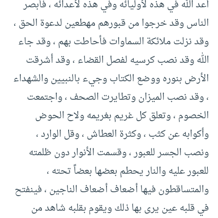
أعد الله في هذه لأوليائه وفي هذه لأعدائه ، فأبصر
الناس وقد خرجوا من قبورهم مهطعين لدعوة الحق ،
وقد نزلت ملائكة السماوات فأحاطت بهم ، وقد جاء
الله وقد نصب كرسيه لفصل القضاء ، وقد أشرقت
الأرض بنوره ووضع الكتاب وجيء بالنبيين والشهداء
، وقد نصب الميزان وتطايرت الصحف ، واجتمعت
الخصوم ، وتعلق كل غريم بغريمه ولاح الحوض
وأكوابه عن كثب ، وكثرة العطاش ، وقل الوارد ،
ونصب الجسر للعبور ، وقسمت الأنوار دون ظلمته
للعبور عليه والنار يحطم بعضها بعضاً تحته ،
والمتساقطون فيها أضعاف أضعاف الناجين ، فينفتح
في قلبه عين يرى بها ذلك ويقوم بقلبه شاهد من