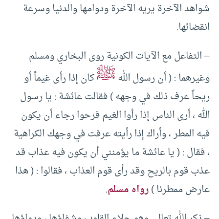
شواهد الآخرة يريه الآخرة ودوامها والدنيا وسرعة
انقضائها.
– التفاعل مع الآيات الكونية روى البخاري ومسلم
ﷺ
وغيرهما : ( أن رسول الله
كان إذا رأى غيماً أو
ريحاً عرف ذلك في وجهه ) فقالت عائشة : يا رسول
الله ، أرى الناس إذا رأوا الغيم فرحوا رجاء أن يكون
فيه المطر ، وأراك إذا رأيته عرفت في وجهك الكراهية
، فقال : ( يا عائشة ما يؤمنني أن يكون فيه عذاب قد
عذب قوم بالريح وقد رأى قوم العذاب ، فقالوا : ( هذا
عارض ممطرنا )
رواه مسلم
.
– ذكر الله تعالى وهو جلاء القلوب وشفاؤها ، ودواؤها