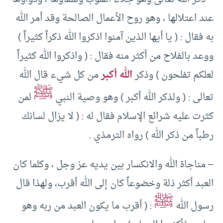
عند اعتلالها ، وهو روح الأعمال الصالحة وقد أمر الله
به فقال : ( يا أيها الذين آمنوا اذكروا الله ذكراً كثيراً )
ووعد بالفلاح من أكثر منه فقال : ( واذكروا الله كثيراً
لعلكم تفلحون ) وذكر
الله أكبر
من كل شيء قال الله
ﷺ
تعالى : ( ولذكر الله أكبر ) وهو وصية النبي
لمن
كثرت عليه شرائع الإسلام فقال له : ( لا يزال لسانك
رطباً من ذكر الله ) رواه الترمذي .
– مناجاة الله والانكسار بين يديه عز وجل ، وكلما كان
العبد أكثر ذلة وخضوعاً كان إلى الله أقرب، ولهذا قال
ﷺ
رسول الله
: ( أقرب ما يكون العبد من ربه وهو