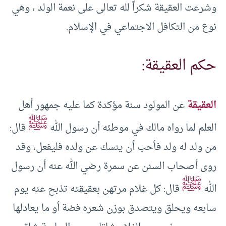
وشرعت العقيقة شكراً لله تعالى على نعمة الولد ، وهي
نوع من التكافل الاجتماعي في الإسلام.
حكم العقيقة:
العقيقة
عن المولود سنة مؤكدة كما عليه جمهور أهل
ﷺ
العلم لما رواه مالك في موطئه أن رسول الله
قال:
من ولد له ولد فأحب أن ينسك عن ولده فليفعل، وقد
روى أصحاب السنن عن سمرة رضي الله عنه أن رسول
ﷺ
الله
قال: كل غلام مرتهن بعقيقته تذبح عنه يوم
سابعه ويحلق ويتصدق بوزن شعره فضة أو ما يعادلها