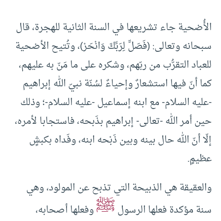
الأُضحية جاء تشريعها في السنة الثانية للهجرة، قال
سبحانه وتعالى: (فَصَلِّ لِرَبِّكَ وَانْحَرْ)، وتُتيح الأضحية
للعباد التقرُّب من ربّهم، وشكره على ما مَنّ به عليهم،
كما أنّ فيها استشعارٌ وإحياءٌ لسُنّة نبيّ الله إبراهيم
-عليه السلام- مع ابنه إسماعيل -عليه السلام-؛ وذلك
حين أمر الله -تعالى- إبراهيم بذَبحه، فاستجابا لأمره،
إلّا أنّ الله حال بينه وبين ذَبْحه ابنه، وفَداه بكبشٍ
عظيمٍ.
والعقيقة هي الذبيحة التي تذبح عن المولود، وهي
ﷺ
سنة مؤكدة فعلها الرسول
وفعلها أصحابه،