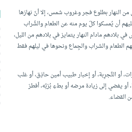
يل من النهار بطلوع فجر وغروب شمس، إلا أنّ نهارَها
يهم أن يُمسكوا كلّ يوم منه عن الطعام والشّراب
في بلادهم مادام النهار يتمايز في بلادهم من الليل،
لهم الطعام والشراب والجِماع ونحوها في ليلهم فقط
رات، أو التَّجرِبة، أو إخبار طبيب أمين حاذِق، أو غلب
و يفضي إلى زيادة مرضه أو بطءِ بُرْئِه، أفطرَ
ن القضاء.