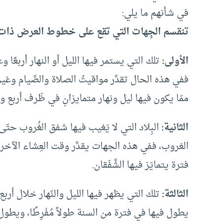
في شأنهم ما يلي:
تنقسم الجِهات التي تقع على خطوط العرض ذات الد
الأولى:
تلك التي يستمر فيها الليل أو النهار أربع
ففي هذه الحال تقدَّر مواقيتُ الصلاة والصِّيام و
ممّا يكون فيها ليل ونهار متمايزانِ في ظَرف أربع
الثانية:
البِلاد التي لا يَغيب فيها شفق الغُروب حت
الغروب، ففي هذه الجهات يقدَّر وقت العِشاء الآ
فترة يتمايَز فيها الشَّفَقان.
الثالثة:
تلك التي يظهر فيها الليل والنّهار خلال أربع
يطول فيها في فترة من السنة طولاً مُفْرِطًا، ويطول ا