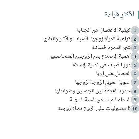
الأكثر قراءة
كيفية الاغتسال من الجنابة
1
كراهية المرأة زوجها الأسباب والآثار والعلاج
2
شهر المحرم فضائله
3
أهمية الإصلاح بين الزوجين المتخاصمين
4
دور الشباب في نصرة الإسلام
5
التحايل على الربا
6
عقوبة عقوق الزوجة لزوجها
7
حدود العلاقة بين الجنسين وضوابطها
8
الدعاء للميت من السنة النبوية
9
8 مسئوليات على الزوج تجاه زوجته
10