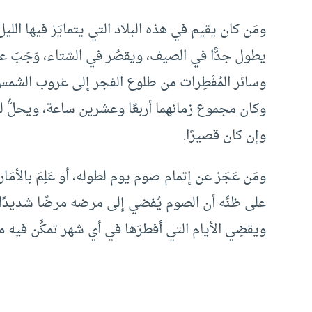
ومَن كان يقيم في هذه البلاد التي يتمايَز فيها الل
يطول جدًّا في الصيف، ويقصُر في الشتاء، وَجَبَ عل
وسائر المُفْطِرات من طلوع الفجر إلى غروب الشمس 
وكان مجموع زمانهما أربعًا وعشرين ساعة، ويحلُّ 
وإن كان قصيرًا.
ومَن عَجَز عن إتمام صوم يوم لطوله، أو عَلِمَ بالأمَا
على ظنِّه أن الصوم يُفضي إلى مرضه مرضًا شديدًا، أ
ويقضِي الأيام التي أفطرَها في أي شهر تمكَّن فيه م