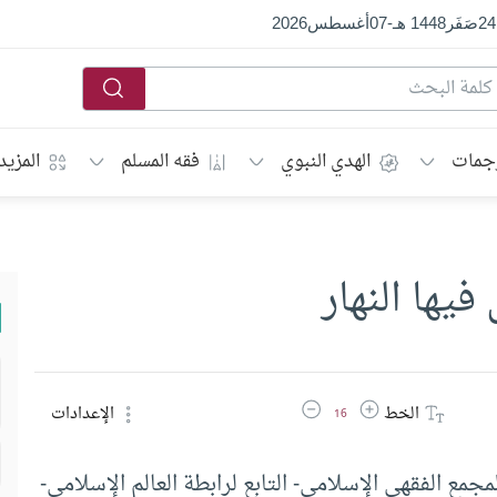
24
صَفَر
1448 هـ
-
07
أغسطس
2026
جمات
الهدي النبوي
فقه المسلم
المزيد
فيها النهار
زيادة حجم الخط
تقليل حجم الخط
الخط
الإعدادات
16
مجمع الفقهي الإسلامي- التابع لرابطة العالم الإسلامي-