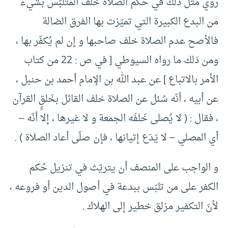
روي مثل ذلك في حكم الصلاة خلف المتلبّس بشيء
من البدع الكبيرة التي تميّزت بها الفرق الضالة
فالأصح عدم الصلاة خلف صاحبها و إن لم يُكفّر بها ،
ومن ذلك ما رواه السيوطي [ في ص : 22 من كتاب
الأمر بالاتباع ] عن عبد الله بن الإمام أحمد بن حنبل ،
عن أبيه ، أنّه سُئل عن الصلاة خلف القائل بخَلقِِِ القرآن
، فقال : ( لا يُصلى خَلفَه الجمعة و لا غيرها ، إلا أنّه –
أي المصلي – لا يَدَع إتيانها ، فإن صلّى أعاد الصلاة ) .
و الواجب على المنصف أن يتريّث في تنزيل حُكم
الكفر على من تلبّس ببدعة في أصول الدين أو فروعه ،
لأنّ التكفير مزلق خطير إلى الهلاك .