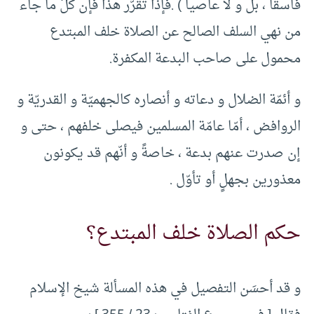
فاسقاً ، بل و لا عاصياً ) .فإذا تقرّر هذا فإن كلّ ما جاء
من نهي السلف الصالح عن الصلاة خلف المبتدع
محمول على صاحب البدعة المكفرة.
و أئمّة الضلال و دعاته و أنصاره كالجهميّة و القدريّة و
الروافض ، أمّا عامّة المسلمين فيصلى خلفهم ، حتى و
إن صدرت عنهم بدعة ، خاصةً و أنّهم قد يكونون
معذورين بجهلٍ أو تأوّل .
حكم الصلاة خلف المبتدع؟
و قد أحسَن التفصيل في هذه المسألة شيخ الإسلام