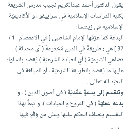
يقول الدكتور أحمد عبدالكريم نجيب مدرس الشريعة
بكليّة الدراسات الإسلاميّة في سراييفو ، و الأكاديميّة
الإسلاميّة في زينتسا:
البدعة كما عرّفها الإمام الشاطبي [ في الاعتصام : 1 /
37 ] هي : طريقةٌ في الدين مُخترعةٌ ( أي محدثة )
تضاهي الشرعيّة ( أي العبادة الشرعيّة ) يُقصَد بالسلوك
عليها ما يُقصَد بالطريقة الشرعيّة ، أو المبالغة في
التعبّد لله تعالى .
وتنقسم إلى بدعةٍ عقَديّة
( في أصول الدين ) ،
و
بدعة عمَليّة
( في الفروع و العبادات )، و تَبَعاً لهذا
التقسيم يختلف الحكم عليها وعلى من وَقَعَ فيها .