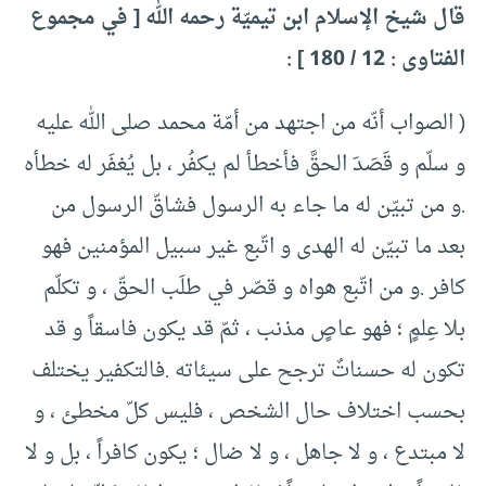
قال شيخ الإسلام ابن تيميّة رحمه الله [ في مجموع
الفتاوى : 12 / 180 ] :
( الصواب أنّه من اجتهد من أمّة محمد صلى الله عليه
و سلّم و قَصَدَ الحقَّ فأخطأ لم يكفُر ، بل يُغفَر له خطأه
.و من تبيّن له ما جاء به الرسول فشاقّ الرسول من
بعد ما تبيّن له الهدى و اتّبع غير سبيل المؤمنين فهو
كافر .و من اتّبع هواه و قصّر في طلَب الحقّ ، و تكلّم
بلا عِلمٍ ؛ فهو عاصٍ مذنب ، ثمّ قد يكون فاسقاً و قد
تكون له حسناتٌ ترجح على سيئاته .فالتكفير يختلف
بحسب اختلاف حال الشخص ، فليس كلّ مخطئ ، و
لا مبتدع ، و لا جاهل ، و لا ضال ؛ يكون كافراً ، بل و لا