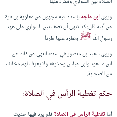
الصلاة بين السواري ونطرد منها.
وروى
ابن ماجه
بإسناد فيه مجهول عن معاوية بن قرة
عن أبيه قال: كنا ننهى أن نصف بين السواري على عهد
ﷺ
رسول الله
، ونطرد عنها طرداً.
وروى سعيد بن منصور في سننه النهي عن ذلك عن
ابن مسعود وابن عباس وحذيفة ولا يعرف لهم مخالف
من الصحابة.
حكم تغطية الرأس في الصلاة:
أما
تغطية الرأس في الصلاة
فلم يرد فيها حديث