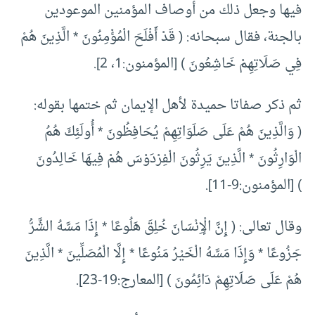
فيها وجعل ذلك من أوصاف المؤمنين الموعودين
بالجنة، فقال سبحانه: ( قَدْ أَفْلَحَ الْمُؤْمِنُونَ * الَّذِينَ هُمْ
فِي صَلَاتِهِمْ خَاشِعُونَ ) [المؤمنون:1، 2].
ثم ذكر صفاتا حميدة لأهل الإيمان ثم ختمها بقوله:
( وَالَّذِينَ هُمْ عَلَى صَلَوَاتِهِمْ يُحَافِظُونَ * أُولَئِكَ هُمُ
الْوَارِثُونَ * الَّذِينَ يَرِثُونَ الْفِرْدَوْسَ هُمْ فِيهَا خَالِدُونَ
) [المؤمنون:9-11].
وقال تعالى: ( إِنَّ الْإِنْسَانَ خُلِقَ هَلُوعًا * إِذَا مَسَّهُ الشَّرُّ
جَزُوعًا * وَإِذَا مَسَّهُ الْخَيْرُ مَنُوعًا * إِلَّا الْمُصَلِّينَ * الَّذِينَ
هُمْ عَلَى صَلَاتِهِمْ دَائِمُونَ ) [المعارج:19-23].