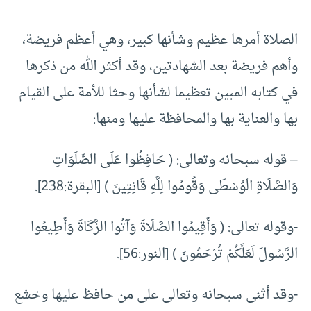
الصلاة أمرها عظيم وشأنها كبير، وهي أعظم فريضة،
وأهم فريضة بعد الشهادتين، وقد أكثر الله من ذكرها
في كتابه المبين تعظيما لشأنها وحثا للأمة على القيام
بها والعناية بها والمحافظة عليها ومنها:
– قوله سبحانه وتعالى: ( حَافِظُوا عَلَى الصَّلَوَاتِ
وَالصَّلَاةِ الْوُسْطَى وَقُومُوا لِلَّهِ قَانِتِينَ ) [البقرة:238].
-وقوله تعالى: ( وَأَقِيمُوا الصَّلَاةَ وَآتُوا الزَّكَاةَ وَأَطِيعُوا
الرَّسُولَ لَعَلَّكُمْ تُرْحَمُونَ ) [النور:56].
-وقد أثنى سبحانه وتعالى على من حافظ عليها وخشع