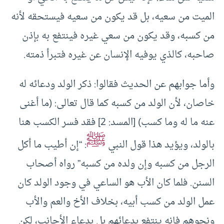
الميت من سعيه، بل قد يكون من سعيه فيستحقه لأنه
من كسبه، وقد يكون من سعي غيره فينتفع به بإذن
صاحبه، كالذي يوفيه الإنسان عن غيره فتبرأ ذمته.
وأما جوابهم عن الحديث فقالوا: ذكر الولد ودعائه له
خاصان، لأن الولد من كسبه كما قال تعالى: (ما أغنى
عنه ما له وما كسب) [المسد: 2] فقد فسر الكسب هنا
ﷺ
بالولد، ويؤيد هذا قول النبي
: “إن أطيب ما أكل
الرجل من كسبه وإن ولده من كسبه” رواه أصحاب
السنن. فلما كان الأب هو الساعي في وجود الولد كان
عمل الولد من كسب أبيه، بخلاف الأخ والعم والأب
ونحوهم فإنه ينتفع بدعائهم بل بدعاء الأجانب، لكن