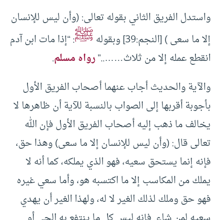
واستدل الفريق الثاني بقوله تعالى: (وأن ليس للإنسان
ﷺ
إلا ما سعى ) [النجم:39] وبقوله
: “إذا مات ابن آدم
انقطع عمله إلا من ثلاث……..”
رواه مسلم
.
والآية والحديث أجاب عنهما أصحاب الفريق الأول
بأجوبة أقربها إلى الصواب بالنسبة للآية أن ظاهرها لا
يخالف ما ذهب إليه أصحاب الفريق الأول فإن الله
تعالى قال: (وأن ليس للإنسان إلا ما سعى) وهذا حق،
فإنه إنما يستحق سعيه، فهو الذي يملكه، كما أنه لا
يملك من المكاسب إلا ما اكتسبه هو، وأما سعي غيره
فهو حق وملك لذلك الغير لا له، ولهذا الغير أن يهدي
سعيه لمن شاء. فإنه ليس كل ما ينتفع به الحي أو