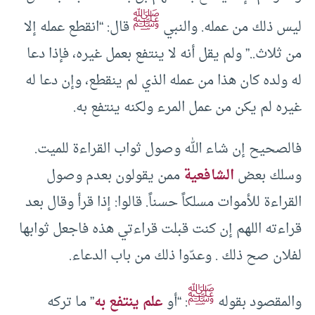
ﷺ
ليس ذلك من عمله. والنبي
قال: “انقطع عمله إلا
من ثلاث..” ولم يقل أنه لا ينتفع بعمل غيره، فإذا دعا
له ولده كان هذا من عمله الذي لم ينقطع، وإن دعا له
غيره لم يكن من عمل المرء ولكنه ينتفع به.
فالصحيح إن شاء الله وصول ثواب القراءة للميت.
وسلك بعض
الشافعية
ممن يقولون بعدم وصول
القراءة للأموات مسلكاً حسناً. قالوا: إذا قرأ وقال بعد
قراءته اللهم إن كنت قبلت قراءتي هذه فاجعل ثوابها
لفلان صح ذلك . وعدّوا ذلك من باب الدعاء.
ﷺ
والمقصود بقوله
: “أو
علم ينتفع به
” ما تركه