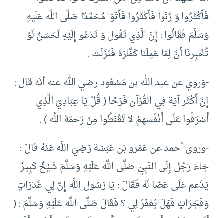
فَأَكْثَرُوا وَ زَنَوْا فَأَكْثَرُوا فَأَتَوْا مُحَمَّدًا صَلَّى اللَّه عَلَيْهِ
وَسَلَّمَ فَقَالُوا : إِنَّ الَّذِي تَقُول وَ تَدْعُو إِلَيْهِ لَحَسَنٌ لَوْ
تُخْبِرنَا أَنَّ لِمَا عَمِلْنَا كَفَّارَة فَنَزَلَت .
-وَروي عن عبد الله بن مَسْعُود رضي الله عنه أنّه قال :
إِنَّ أَكْثَر آيَة فِي الْقُرْآن فَرَحًا ( قُلْ يَا عِبَادِيَ الَّذِي
أَسْرَفُوا عَلَى أَنْفُسهمْ لا تَقْنَطُوا مِنْ رَحْمَة اللَّه ) .
-وروى أحمد عن عَمْرو بْن عَبَسَة رَضِيَ اللَّه عَنْهُ قَالَ :
جَاءَ رَجُل إِلَى النَّبِيّ صَلَّى اللَّه عَلَيْهِ وَسَلَّمَ شَيْخٌ كَبِيرٌ
يَدَّعم عَلَى عَصًا لَهُ فَقَالَ : يَا رَسُول اللَّه إِنَّ لِي غَدَرَاتٍ
وَفَجَرَاتٍ فَهَلْ يُغْفَرُ لِي ؟ فَقَالَ صَلَّى اللَّه عَلَيْهِ وَسَلَّمَ : (