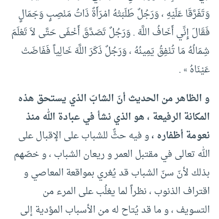
وَتَفَرَّقَا عَلَيْهِ ،‏ وَرَجُلٌ طَلَبَتْهُ امْرَأَةٌ ذَاتُ مَنْصِبٍ وَجَمَالٍ
فَقَالَ إِنِّي أَخَافُ اللَّهَ .‏ وَرَجُلٌ تَصَدَّقَ أَخْفَى حَتَّى لاَ تَعْلَمَ
شِمَالُهُ مَا تُنْفِقُ يَمِينُهُ ،‏ وَرَجُلٌ ذَكَرَ اللَّهَ خَالِياً فَفَاضَتْ
عَيْنَاهُ »‏ .‏
و الظاهر من الحديث أنّ الشابّ الذي يستحق هذه
المكانة الرفيعة ، هو الذي نشأ في عبادة الله منذ
نعومة أظفاره ،
و فيه حثٌّ للشباب على الإقبال على
الله تعالى في مقتبل العمر و ريعان الشباب ، و خصّهم
بذلك لأنّ سنّ الشباب قد يُغري بمواقعة المعاصي و
اقتراف الذنوب ، نظراً لما يغلُب على المرء من
التسويف ، و ما قد يُتاح له من الأسباب المؤدية إلى