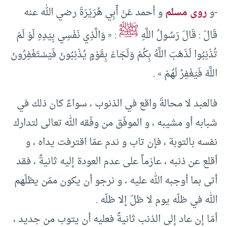
-و
روى مسلم
و أحمد عَنْ أَبِي هُرَيْرَةَ رضي الله عنه
ﷺ
قَالَ : قَالَ رَسُولُ اللَّهِ
: «‏ وَالَّذِي نَفْسِي بِيَدِهِ لَوْ لَمْ
تُذْنِبُوا لَذَهَبَ اللَّهُ بِكُمْ وَلَجَاءَ بِقَوْمٍ يُذْنِبُونَ فَيَسْتَغْفِرُونَ
اللَّهَ فَيَغْفِرُ لَهُمْ »‏ .‏
فالعبد لا محالةَ واقع في الذنوب ، سواءً كان ذلك في
شبابه أو مشيبه ، و الموفّق من وفّقه الله تعالى لتدارك
نفسه بالتوبة ، فإن تاب و ندم عمّا اقترفت يداه ، و
أقلع عن ذنبه ، عازماً على عدم العودة إليه ثانيةً ، فقد
أتى بما أوجبه الله عليه ، و نرجو أن يكون ممّن يظلّهم
الله في ظلّه يوم لا ظلّ إلا ظلّه .
أمّا إن عاد إلى الذنب ثانيةً فعليه أن يتوب من جديد ،