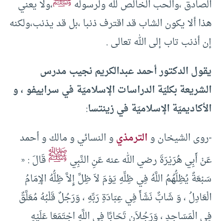
ﷺ
الصادق ،والحب الخالص لله ولرسوله
،ولا يعني
هذا ألا يكون الشاب قد اقترف ذنبا ،بل قد يذنب،ولكنه
إن أذنب تاب إلى الله تعالى .
يقول الدكتور أحمد عبدالكريم نجيب مدرس
الشريعة بكليّة الدراسات الإسلاميّة في سراييفو ، و
الأكاديميّة الإسلاميّة في زينتسا
:
-روى الشيخان و
الترمذي
و النسائي و مالك و أحمد
ﷺ
عَنْ أَبِي هُرَيْرَةَ رضي الله عنه عَنِ النَّبِي
قَالَ : «‏
سَبْعَةٌ يُظِلُّهُمُ اللَّهُ فِي ظِلِّهِ يَوْمَ لاَ ظِلَّ إِلاَّ ظِلُّهُ الإِمَامُ
الْعَادِلُ ،‏ وَ شَابٌّ نَشَأَ فِي عِبَادَةِ رَبِّهِ ،‏ وَرَجُلٌ قَلْبُهُ مُعَلَّقٌ
فِي الْمَسَاجِدِ ،‏ وَرَجُلاَنِ تَحَابَّا فِي اللَّهِ اجْتَمَعَا عَلَيْهِ