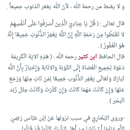
و لا يقنط من رحمة الله ، لأنّ الله يغفر الذنوب جميعاً .
قال تعالى : ( قُلْ يَا عِبَادِيَ الَّذِينَ أَسْرَفُوا عَلَى أَنْفُسِهِمْ
لا تَقْنَطُوا مِنْ رَحْمَةِ اللَّهِ إِنَّ اللَّهَ يَغْفِرُ الذُّنُوبَ جَمِيعًا إِنَّهُ
هُوَ الْغَفُورُ ) .
قال الحافظ
ابن كثير
رحمه الله : ( هَذِهِ الايَة الْكَرِيمَة
دَعْوَة لِجَمِيعِ الْعُصَاة إِلَى التَّوْبَة وَالانَابَة وَإِخْبَارٌ بِأَنَّ اللَّه
تَبَارَكَ وَتَعَالَى يَغْفِر الذُّنُوب جَمِيعًا لِمَنْ تَابَ مِنْهَا وَرَجَعَ
عَنْهَا وَإِنْ كَانَتْ مَهْمَا كَانَتْ وَإِنْ كَثُرَتْ وَكَانَتْ مِثْل زَبَد
الْبَحْر ) .
-وروى البُخَارِيّ في سبب نزولها عَنْ اِبْن عَبَّاس رَضِيَ
اللَّه عَنْهُمَا أَنَّ نَاسًا مِنْ أَهْل الشِّرْك كَانُوا قَدْ قَتَلُوا