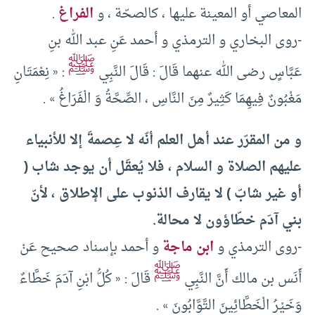
المعاصي أو المعينة عليها ، كالصحّة ، و
الفراغ
.
-روى البخاري و الترمذي و أحمد عَنِ عبد الله بنِ
ﷺ
عَبَّاسٍ رضى الله عنهما قَالَ : قَالَ النَّبِي
: «‏ نِعْمَتَانِ
مَغْبُونٌ فِيهِمَا كَثِيرٌ مِنَ النَّاسِ ،‏ الصِّحَّةُ وَ الْفَرَاغُ »‏ .‏
و من المقرّر عند أهل العلم أنّه لا عِصمةَ إلا للأنبياء
عليهم الصلاة و السلام ، فلا يُعقَل أن يوجد شاب (
أو غير شابّ ) لا يقارف الذنوب على الإطلاق ، لأنّ
بني آدَم خطّاؤون لا محالة.
-روى الترمذي و
ابن ماجة
و أحمد بإسناد صحيح عَنْ
ﷺ
أَنَس بن مالك أَنَّ النَّبِي
قَالَ : «‏ كُلُّ ابْنِ آدَمَ خَطَّاءٌ
وَخَيْرُ الْخَطَّائِينَ التَّوَّابُونَ »‏ .‏