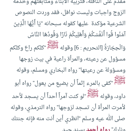
مقدم على النافلة، فتربية الأبناء ومتابعتهم وخدمة
الزوج واجبات وليست نوافل، فقد وردت النصوص
الشرعية مؤكدة عليها كقوله سبحانه “يَا أَيُّهَا الَّذِينَ
آمَنُوا قُوا أَنْفُسَكُمْ وَأَهْلِيكُمْ نَارًا وَقُودُهَا النَّاسُ
ﷺ
وَالْحِجَارَةُ [التحريم : 6] وقوله
“كلكم راع وكلكم
مسؤول عن رعيته، والمرأة راعية في بيت زوجها
ومسؤولة عن رعيتها” رواه البخاري ومسلم، وقوله
ﷺ
“كفى بالمرء إثماً أن يضيع من يعول” رواه أبو
ﷺ
داود، وقوله
“لو كنت آمراً أحداً أن يسجد لأحد
لأمرت المرأة أن تسجد لزوجها” رواه الترمذي، وقوله
صلى الله عيه وسلم “انظري أين أنت منه فإنه جنتك
ونارك”
رواه أحمد
بسند جيد.