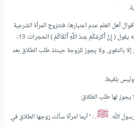
ة.
ال أهل العلم عدم اعتبارها، فتتزوج المرأة الشرعية
في النسب من هو دونها فيه، وكذلك العكس؛ لأن الله يقول ( إِنَّ أَكْرَمَكُمْ عِندَ اللَّهِ أَتْقَاكُمْ ) الحجرات: 13،
إلا بالتقوى. ولا يجوز للزوجة حينئذ طلب الطلاق بعد
 وليس بلقيط.
ا يجوز لها طلب الطلاق:
ﷺ
ول الله ـ
ـ : ” أيما امرأة سألت زوجها الطلاق في