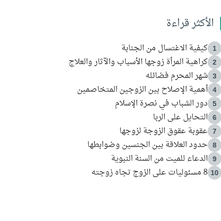
الأكثر قراءة
كيفية الاغتسال من الجنابة
1
كراهية المرأة زوجها الأسباب والآثار والعلاج
2
شهر المحرم فضائله
3
أهمية الإصلاح بين الزوجين المتخاصمين
4
دور الشباب في نصرة الإسلام
5
التحايل على الربا
6
عقوبة عقوق الزوجة لزوجها
7
حدود العلاقة بين الجنسين وضوابطها
8
الدعاء للميت من السنة النبوية
9
8 مسئوليات على الزوج تجاه زوجته
10