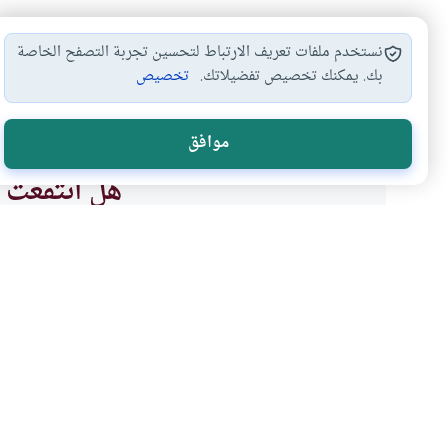
نستخدم ملفات تعريف الارتباط لتحسين تجربة التصفح الخاصة
بك. يمكنك تخصيص تفضيلاتك.
تخصيص
أحكام الزواج
كفالة اللقيط
حكم تبني اللقيط
الزواج ب
#
#
#
#
موافق
هل انتفعت ب
نعم
موضوعات ذات صلة
فقه المعاملات
أحكام الاسرة