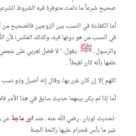
صحيح شرعاً ما دامت متوفرة فيه الشروط الشرعي
أما الكفاءة في النسب بين الزوجين فالصحيح من أقو
ﷺ
والرسول ـ
ـ يقول: ” لا فضل لعربي على عجمي 
علمها بأنه كان لقيطاً .
اللهم إلا إن كان غرر بها، وقال إنه أصيل وذو نسب
أما إذا لم يكن بينهما حديث سابق في هذا الأمر فل
-لحديث ثوبان ـ رضي الله عنه ـ عند
ابن ماجة
عن رس
غير ما بأس فحرام عليها رائحة الجنة .