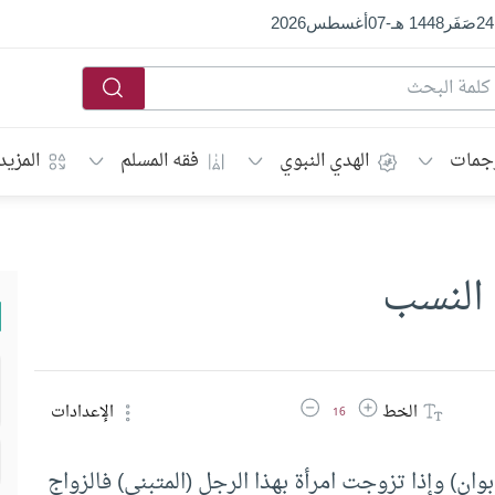
24
صَفَر
1448 هـ
-
07
أغسطس
2026
جمات
الهدي النبوي
فقه المسلم
المزيد
 النسب
زيادة حجم الخط
تقليل حجم الخط
الخط
الإعدادات
16
ان) وإذا تزوجت امرأة بهذا الرجل (المتبنى) فالزواج