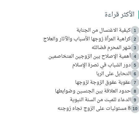
الأكثر قراءة
كيفية الاغتسال من الجنابة
1
كراهية المرأة زوجها الأسباب والآثار والعلاج
2
شهر المحرم فضائله
3
أهمية الإصلاح بين الزوجين المتخاصمين
4
دور الشباب في نصرة الإسلام
5
التحايل على الربا
6
عقوبة عقوق الزوجة لزوجها
7
حدود العلاقة بين الجنسين وضوابطها
8
الدعاء للميت من السنة النبوية
9
8 مسئوليات على الزوج تجاه زوجته
10