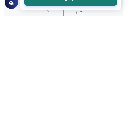
نعم
لا
موضوعات ذات صلة
الطهارة و الصلاة
العبادات
حكم إلقاء السلام على المصلي
ما الحكم الشرعي لصلاة من رد السلام على
شخص وهو داخل في الصلاة؟ أفيدونا جزاكم
الله خيرا
اقرأ المزيد
الأخلاق والآداب
الأخلاق الإسلامية
إلقاء السلام عند دخول المنزل
تعرف على هل يجب على المسلم أن يقول
السلام عليكم عندما يدخل للبيت حتى وإن لم