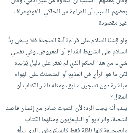
وقال بعضهم : السبب أن التلاوة من غير آدمي، وقال
بعضهم: السبب أن القراءة من الحاكي ـ الفوتوغراف ـ
غير مقصودة.
ولو قِسْنَا السلام على قراءة آية السجدة فلا ينبغي ردُّ
السلام على الشريط المُذاع أو المعروض. وفي نفسي
شيء من هذا الحكم الذي لم نعثر على دليل يُؤيده.
لكن ما هو الرأي في المذيع أو المتحدث على الهواء
مباشرة دون تسجيل سابق، ومثله ناشر الكتاب أو
المقال؟
يبدو أنه يجب الرد؛ لأن الصوت صادر من إنسان قاصد
للتحية، والراديو أو التليفزيون ومثلهما الكتاب
والصحيفة كلها ناقلة فقط كالميكروفون الذي يبلِّغ