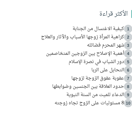
الأكثر قراءة
كيفية الاغتسال من الجنابة
1
كراهية المرأة زوجها الأسباب والآثار والعلاج
2
شهر المحرم فضائله
3
أهمية الإصلاح بين الزوجين المتخاصمين
4
دور الشباب في نصرة الإسلام
5
التحايل على الربا
6
عقوبة عقوق الزوجة لزوجها
7
حدود العلاقة بين الجنسين وضوابطها
8
الدعاء للميت من السنة النبوية
9
8 مسئوليات على الزوج تجاه زوجته
10