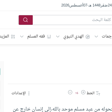
24
صَفَر
1448 هـ
-
07
أغسطس
2026
جمات
الهدي النبوي
فقه المسلم
المزيد
زيادة حجم الخط
تقليل حجم الخط
الخط
الإعدادات
16
فتحوله من عبد مسلم موحد بالله،إلى إنسان خارج عن