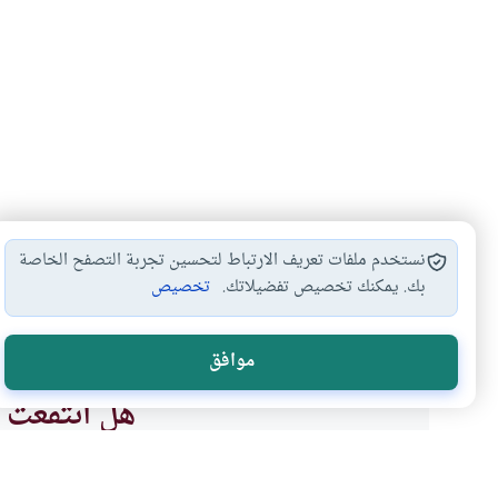
نستخدم ملفات تعريف الارتباط لتحسين تجربة التصفح الخاصة
بك. يمكنك تخصيص تفضيلاتك.
تخصيص
الكفر والشرك
أركان الإيمان ونواقضه
الكفر الأصغر
ال
#
#
#
#
موافق
هل انتفعت ب
نعم