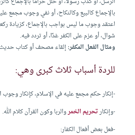
الرسل، أو كذب رسولاً، أو حلل حرامًا بالإجماع كالز
بالإجماع كالبيع وكالنكاح، أو نفي وجوب مجمع علي
اعتقد وجوب ما ليس بواجب بالإجماع، كزيادة رك
شوال، أو عزم على الكفر غدًا، أو تردد فيه.
ومثال الفعل المكفر:
إلقاء مصحف أو كتاب حديث 
للردة أسباب ثلاث كبرى وهي:
-إنكار حكم مجمع عليه في الإسلام، كإنكار وجوب ا
-وإنكار
تحريم الخمر
والربا وكون القرآن كلام الله.
-فعل بعض أفعال الكفار: