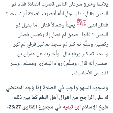
يتكلما وخرج سرعان الناس قصرت الصلاة فقام ذو
اليدين فقال : يا رسول الله أقصرت الصلاة أم نسيت ؟
ﷺ
فنظر النبي
يميناً وشمالاً فقال : ما يقول ذو
اليدين ؟ قالوا : صدق لم تصل إلا ركعتين فصلى
ركعتين وسلَّم ثم كبر ثم سجد ثم كبر فرفع ثم كبر
وسجد ثم كبر ورفع قال : وأخبرت عن عمران بن
حصين أنه قال : وسلَّم ) رواه البخاري ومسلم . وغير
ذلك من الأحاديث .
وسجود السهو واجب في الصلاة إذا وُجد المقتضي
له على الراجح من أقوال أهل العلم كما بين ذلك
شيخ الإسلام
ابن تيمية
في مجموع الفتاوى 23/27-