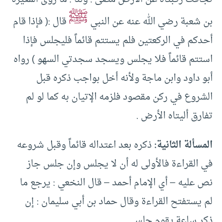
ﷺ
بن شعبة رضي الله عنه عن النبي
قال :( فإذا قام
أحدكم في الركعتين فلم يستتم قائماً فليجلس فإذا
استتم قائماً فلا يجلس ويسجد سجدتي السهو ) رواه
أبو داود وابن ماجة ولأنه أخل بواجب ذكره قبل
الشروع في ركن مقصود فلزمه الإتيان به كما لو لم
تفارق أليتاه الأرض .
المسألة الثانية:
ذكره بعد اعتداله قائماً وقبل شروعه
في القراءة فالأولى له أن لا يجلس وإن جلس جاز
نص عليه – أي الإمام أحمد – قال النخعي : يرجع ما
لم يستفتح القراءة وقال حماد بن أبي سليمان : إن
ذكر ساعة يقوم جلس .