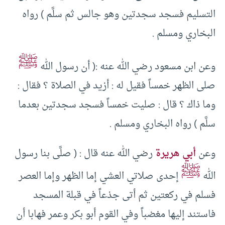
التسليم فسجد سجدتين وهو جالس ثم سلَّم ) رواه
البخاري ومسلم .
ﷺ
وعن ابن مسعود رضي الله عنه :( أن رسول الله
صلى الظهر خمساً فقيل له : أزيد في الصلاة ؟ فقال :
وما ذاك ؟ قال : صليت خمساً فسجد سجدتين بعدما
سلَّم ) رواه البخاري ومسلم .
وعن
أبي هريرة
رضي الله عنه قال : ( صلَّى بنا رسول
ﷺ
الله
إحدى صلاتي العشي إما الظهر وإما العصر
فسلم في ركعتين ثم أتى جذعاً في قبلة المسجد
فاستند إليها مغضباً وفي القوم أبو بكر وعمر فهابا أن