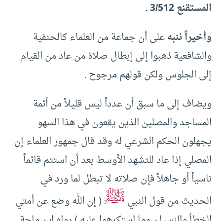
المستقنع 3/512 .
وأخيراً ننبه
على أن جماعة من العلماء كالحنفية
والشافعية ذهبوا إلى إبطال صلاة من عاد من القيام
إلى الجلوس ولكن قولهم مرجوح .
ويضاف إلى ما سبق أن عدداً ليس قليلاً من أئمة
المساجد والمصلين الذين يقعون في هذا السهو
يجهلون الحكم الشرعي له وقد قال جمهور العلماء إن
المصلي إذا عاد للتشهد الأوسط بعد أن استتم قائماً
ناسياً أو جاهلاً فإن صلاته لا تبطل لما ورد في
ﷺ
الحديث من قول النبي
: ( إن الله وضع عن أمتي
الخطأ والنسيان وما استكرهوا عليه ) رواه ابن ماجة