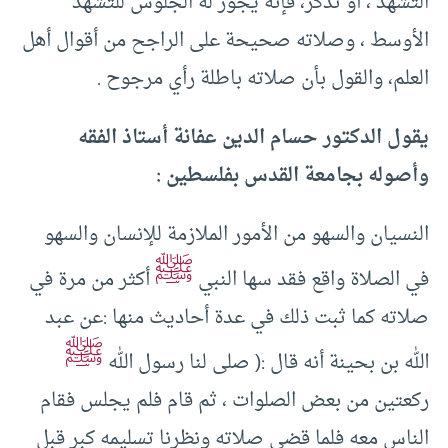
التشهد ، أو تذكر، فإنه يجوز له الجلوس للتشهد
الأوسط ، وصلاته صحيحة على الراجح من أقوال أهل
العلم، والقول بأن صلاته باطلة رأي مرجوح .
يقول الدكتور حسام الدين عفانة أستاذ الفقه
وأصوله بجامعة القدس بفلسطين :
النسيان والسهو من الأمور الملازمة للإنسان والسهو
ﷺ
في الصلاة واقع فقد سها النبي
أكثر من مرة في
صلاته كما ثبت ذلك في عدة أحاديث منها :عن عبد
ﷺ
الله بن بحينة أنه قال :( صلى لنا رسول الله
ركعتين من بعض الصلوات ، ثم قام فلم يجلس فقام
الناس معه فلما قضى صلاته ونظرنا تسليمه كبر قبل