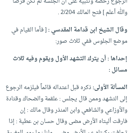
الرجوع رخصة وتنبيه على أن الجلسة لم تكن فرضاً
والله أعلم ] فتح المالك 2/204 .
وقال الشيخ ابن قدامة المقدسي :
[ فأما القيام في
موضع الجلوس ففي ثلاث صور:
إحداها : أن يترك التشهد الأول ويقوم وفيه ثلاث
مسائل :
المسألة الأولى:
ذكره قبل اعتداله قائماً فيلزمه الرجوع
إلى التشهد وممن قال يجلس : علقمة والضحاك وقتادة
والأوزاعي والشافعي وابن المنذر وقال مالك : إن
فارقت أليتاه الأرض مضى وقال حسان بن عطية : إذا
تجافت ركبتاه عن الأرض مضى . ولنا : ما روى المغيرة