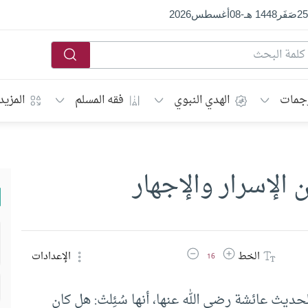
25
صَفَر
1448 هـ
-
08
أغسطس
2026
جمات
الهدي النبوي
فقه المسلم
المزيد
 الإسرار والإجهار
زيادة حجم الخط
تقليل حجم الخط
الخط
الإعدادات
16
حديث عائشة رضي الله عنها، أنها سُئِلتْ: هل كان