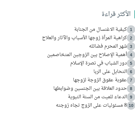
الأكثر قراءة
كيفية الاغتسال من الجنابة
1
كراهية المرأة زوجها الأسباب والآثار والعلاج
2
شهر المحرم فضائله
3
أهمية الإصلاح بين الزوجين المتخاصمين
4
دور الشباب في نصرة الإسلام
5
التحايل على الربا
6
عقوبة عقوق الزوجة لزوجها
7
حدود العلاقة بين الجنسين وضوابطها
8
الدعاء للميت من السنة النبوية
9
8 مسئوليات على الزوج تجاه زوجته
10