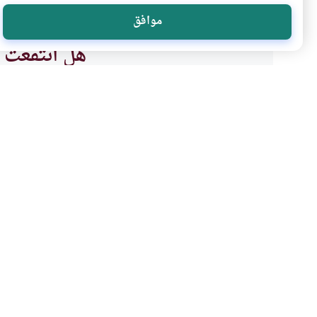
موافق
هل انتفعت ب
نعم
موضوعات ذات صلة
العبادات
الأخلاق الإسلامية
أسباب البركة
ما هو أعظم أسباب البركة؟كيف يكو
بالضعفاء والفقراء سبباً للبركة؟ما