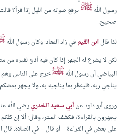
ﷺ
رسول الله
يرفع صوته من الليل إذا قرأ؟ قالت:
صحيح.
ﷺ
لذا قال
ابن القيم
في زاد المعاد: وكان رسول الله
لكن لا يشرع له الجهر إذا كان فيه أذىً لغيره من مصل
ﷺ
البياضي أن رسول الله
خرج على الناس وهم يص
يناجي ربه، فلينظر بما يناجيه به، ولا يجهر بعضكم
وروى أبو داود عن
أبي سعيد الخدري
رضي الله عنه
يجهرون بالقراءة، فكشف الستر، وقال: ألا إن كلكم م
على بعض في القراءة – أو قال – في الصلاة. قال ا