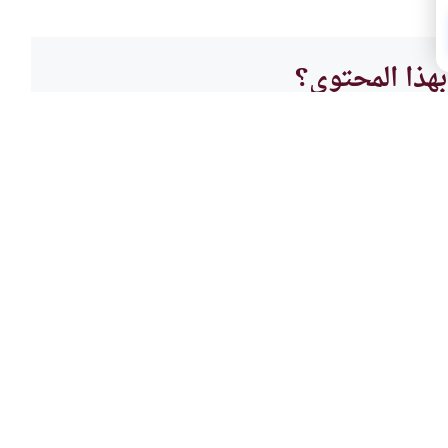
هذا المحتوى؟
لا
العباد
حكم ا
ن الدعاء سبباً للبركة؟هل العناية
أحيانا
 أثر صلة الأرحام في البركة؟
وهي في