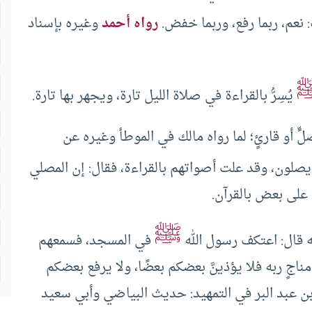
 نعم، ربما رفع، وربما خفض.
رواه أحمد
وغيره بإسناد
يُسِرُّ بالقراءة في صلاة الليل تارة، ويجهر بها تارة.
ٍّ أو قارئٍ؛ لما رواه مالك في الموطأ وغيره عن
لون، وقد علت أصواتهم بالقراءة، فقال: إن المصلي
 على بعض بالقرآن.
ﷺ
 قال: اعتكف رسول الله
في المسجد، فسمعهم
ناجٍ ربه فلا يؤذينَّ بعضكم بعضًا، ولا يرفع بعضكم
بن عبد البر في التمهيد: حديث البياضي وأبي سعيد