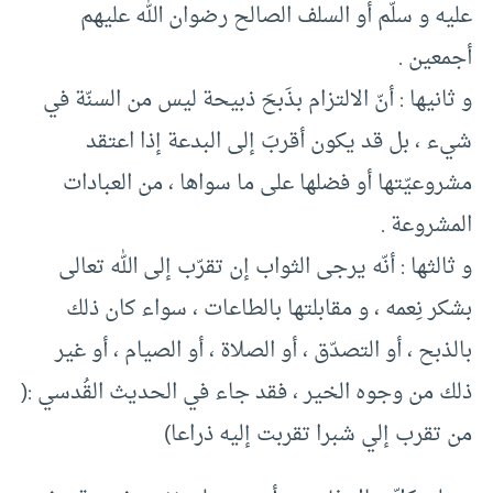
عليه و سلّم أو السلف الصالح رضوان الله عليهم
أجمعين .
و ثانيها : أنّ الالتزام بذَبحَ ذبيحة ليس من السنّة في
شيء ، بل قد يكون أقربَ إلى البدعة إذا اعتقد
مشروعيّتها أو فضلها على ما سواها ، من العبادات
المشروعة .
و ثالثها : أنّه يرجى الثواب إن تقرّب إلى الله تعالى
بشكر نِعمه ، و مقابلتها بالطاعات ، سواء كان ذلك
بالذبح ، أو التصدّق ، أو الصلاة ، أو الصيام ، أو غير
ذلك من وجوه الخير ، فقد جاء في الحديث القُدسي :(
من تقرب إلي شبرا تقربت إليه ذراعا)