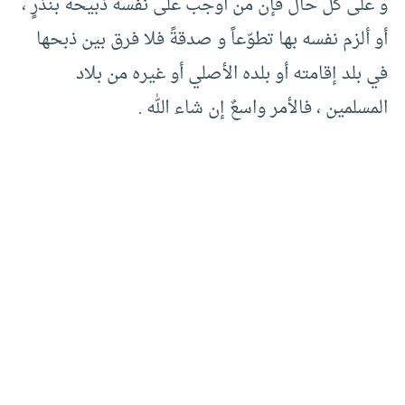
و على كلّ حال فإن من أوجب على نفسه ذبيحة بنذرٍ ،
أو ألزم نفسه بها تطوّعاً و صدقةً فلا فرق بين ذبحها
في بلد إقامته أو بلده الأصلي أو غيره من بلاد
المسلمين ، فالأمر واسعٌ إن شاء الله .