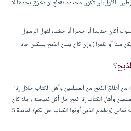
شرطين -‏الأول: أن تكون محددة تقطع أو تخزق بحدها لا
واء أكان حديدا أو حجرا أو خشبا، لقول الرسول
 يكن سنا أو ظفرا )‏ وإن كان يسن الذبح بسكين حاد .‏
لذبح؟
 من أطاق الذبح من المسلمين وأهل الكتاب حلال إذا
مسلمين وأهل الكتاب إذا ذبح حل أكل ذبيحته رجلا كان
أو امرأة بالغا أو صبيا ولا يعلم في هذا خلاف -‏ لقوله تعالى (وطعام الذين أوتوا الكتاب حل لكم) المائدة ‏5