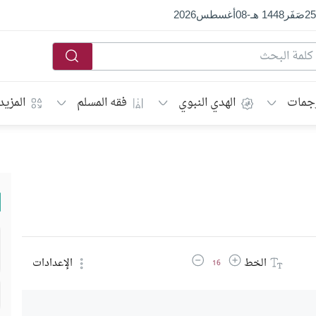
25
صَفَر
1448 هـ
-
08
أغسطس
2026
جمات
الهدي النبوي
فقه المسلم
المزيد
زيادة حجم الخط
تقليل حجم الخط
الخط
الإعدادات
16