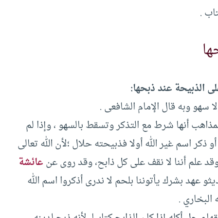
ب .‏
ها
ى الذبيحة عند ذبحها:
 سهو وبه قال الإمام الشافعى .‏
مذاهب أنها شرط مع التذكر وتسقط بالسهو ، وإذا لم
 ذكر اسم غير الله أولا فذبيحته حلال ؛لأن الله تعالى
 وقد علم أننا لا نقف على كل ذابح، وقد روى عن
عائشة
يثو عهد بشرك يأتوننا بلحم لا ندرى أذكروا اسم الله
 البخاري .‏
اء حل أكله إذا كان الذابح كتابيا، لأنه ذبح لدينه