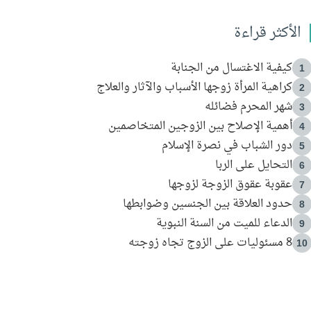
الأكثر قراءة
كيفية الاغتسال من الجنابة
1
كراهية المرأة زوجها الأسباب والآثار والعلاج
2
شهر المحرم فضائله
3
أهمية الإصلاح بين الزوجين المتخاصمين
4
دور الشباب في نصرة الإسلام
5
التحايل على الربا
6
عقوبة عقوق الزوجة لزوجها
7
حدود العلاقة بين الجنسين وضوابطها
8
الدعاء للميت من السنة النبوية
9
8 مسئوليات على الزوج تجاه زوجته
10