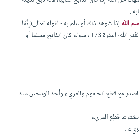
 .‏
سم الله
إذا شوهد ذلك أو علم به -‏ لقوله تعالى(‏إِنَّمَا
حَرَّمَ عَلَيْكُمُ الْمَيْتَةَ وَالدَّمَ وَلَحْمَ الْخِنزِيرِ وَمَا أُهِلَّ بِهِ لِغَيْرِ اللّهِ}‏ البقرة ‏173 ، سواء كان الذابح مسلما أو
لصدر مع قطع الحلقوم والمريء وأحد الودجين عند
 يشترط قطع المريء .‏
يء .‏