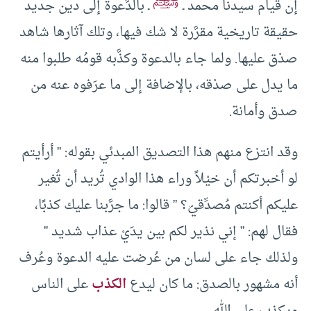
ﷺ
إن قيام سيدنا محمد ـ
ـ بالدَّعوة إلى دين جديد
حقيقة تاريخية مقرَّرة لا شك فيها، وتلك آثارها شاهد
صدْق عليها. ولما جاء بالدعوة وكذَّبه قومُه طلبوا منه
ما يدل على صدْقه، بالإضافة إلى ما عرَفوه عنه من
صدق وأمانة.
وقد انتزع منهم هذا التصديق المبدئي بقوله: ” أرأيتم
لو أخبرتكم أن خيْلاً وراء هذا الوادي تُريد أن تُغير
عليكم أكنتم مُصدِّقيّ؟ ” قالوا: ما جرَّبنا عليك كذبًا،
فقال لهم: ” إني نذير لكم بين يدَيْ عذاب شديد ”
ولذلك جاء على لسان من عُرضت عليه الدعوة وعُرف
أنه مشهور بالصدق: ما كان ليدع
الكذب
على الناس