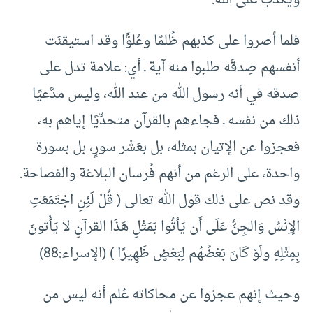
ويكذب على الله.
فلما أصروا على كذبهم ظُلمًا وعُلوًّا وقد استيقنَت
أنفسهم صِدقَه طلبوا منه آية ـ أي: علامة تدل على
صدقه في أنه رسول الله من عند الله، وليس مدَّعيًا
ذلك من نفسه ـ فجاءهم بالقرآن متحدِّيًا إياهم به،
فعجزوا عن الإتيان بمثله، بل بعَشْر سورٍ، بل بسورة
واحدة، على الرغم من أنهم فُرسان البلاغة والفصاحة.
وقد نص على ذلك قول الله تعالى ( قُلْ لَئِنِ اجْتَمَعَتِ
الإِنْسُ وَالجِنُّ عَلَى أَن يَأتُوا بَمَثْلِ هَذَا القرآنِ لا يَأْتونَ
بِمِثْلِهِ ولَوْ كَانَ بَعْضُهُم لِبَعْضٍ ظَهِيرًا ) (الإسراء:88)
وحيث إنهم عجزوا عن محاكاته عُلم أنه ليس من