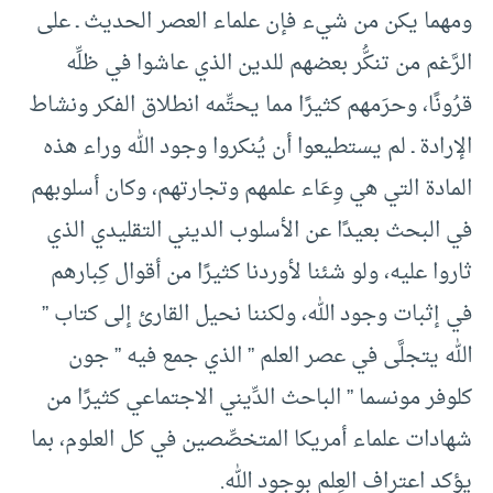
ومهما يكن من شيء فإن علماء العصر الحديث ـ على
الرَّغم من تنكُّر بعضهم للدين الذي عاشوا في ظلِّه
قرُونًا، وحرَمهم كثيرًا مما يحتِّمه انطلاق الفكر ونشاط
الإرادة ـ لم يستطيعوا أن يُنكروا وجود الله وراء هذه
المادة التي هي وِعَاء علمهم وتجارتهم، وكان أسلوبهم
في البحث بعيدًا عن الأسلوب الديني التقليدي الذي
ثاروا عليه، ولو شئنا لأوردنا كثيرًا من أقوال كِبارهم
في إثبات وجود الله، ولكننا نحيل القارئ إلى كتاب ”
الله يتجلَّى في عصر العلم ” الذي جمع فيه ” جون
كلوفر مونسما ” الباحث الدِّيني الاجتماعي كثيرًا من
شهادات علماء أمريكا المتخصِّصين في كل العلوم، بما
يؤكد اعتراف العِلم بوجود الله.