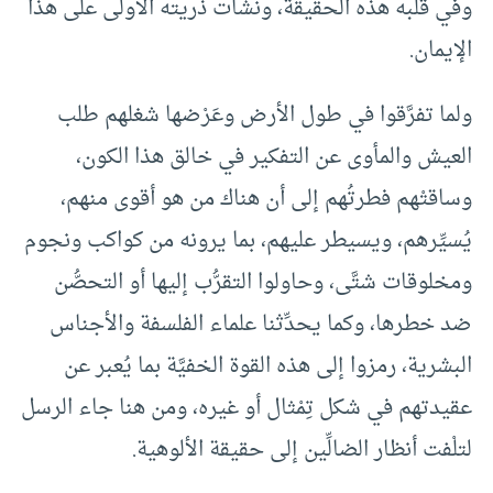
وفي قلبه هذه الحقيقة، ونشأت ذريته الأولى على هذا
الإيمان.
ولما تفرَّقوا في طول الأرض وعَرْضها شغلهم طلب
العيش والمأوى عن التفكير في خالق هذا الكون،
وساقتْهم فطرتُهم إلى أن هناك من هو أقوى منهم،
يُسيِّرهم، ويسيطر عليهم، بما يرونه من كواكب ونجوم
ومخلوقات شتَّى، وحاولوا التقرُّب إليها أو التحصُّن
ضد خطرها، وكما يحدِّثنا علماء الفلسفة والأجناس
البشرية، رمزوا إلى هذه القوة الخفيَّة بما يُعبر عن
عقيدتهم في شكل تِمْثال أو غيره، ومن هنا جاء الرسل
لتلْفت أنظار الضالِّين إلى حقيقة الألوهية.