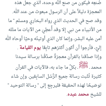
صُنعِه فيكون من صنع الله وحده، الذي جعل هذه
المعجزة دليلاً على أن الرسول مبعوث من عند الله.
وقد صح في الحديث الذي رواه البخاري ومسلم ” ما
من الأنبياء من نبي إلا وقد أُعطِيَ من الآيات ما مثْله
آمن عليه البشر، وإنما كان الذي أوتيتُه وحيًا أوحاه الله
إليَّ، فأرجوا أن أكون أكثرَهم تابِعًا
يوم القيامة
.
وإذا صدَّقنا بالقرآن معجزةً صدَّقْنا برسالة سيدنا
ﷺ
محمد ـ
ـ بكلِّ ما جاء به، فالآيات في القرآن
كثيرة تُثْبت رسالة جميع الرُّسُل السابِقين. وإن شاء
توضيحًا لهذه الحقيقة فليرجِع إلى ” رسالة التوحيد ”
للشيخ
محمد عبده
.