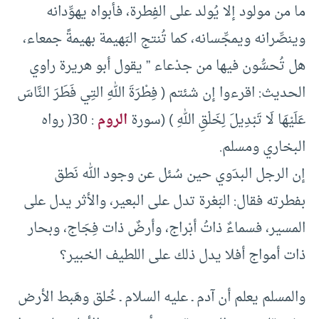
ما من مولود إلا يُولد على الفِطرة، فأبواه يهوِّدانه
وينصِّرانه ويمجِّسانه، كما تُنتج البَهيمة بهيمةً جمعاء،
هل تُحسُّون فيها من جدْعاء ” يقول أبو هريرة راوي
الحديث: اقرءوا إن شئتم ( فِطْرَةَ اللهِ التِي فَطَرَ النَّاسَ
عَلَيْهَا لَا تَبْدِيلَ لِخَلْقِ اللهِ ) (سورة
الروم
: 30( رواه
البخاري ومسلم.
إن الرجل البدَوي حين سُئل عن وجود الله نَطق
بفطرته فقال: البَعْرة تدل على البعير، والأثر يدل على
المسير، فسماءٌ ذاتُ أبْراج، وأرضٌ ذات فِجَاج، وبحار
ذات أمواج أفلا يدل ذلك على اللطيف الخبير؟
والمسلم يعلم أن آدم ـ عليه السلام ـ خُلق وهَبط الأرض