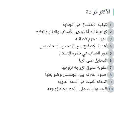
الأكثر قراءة
كيفية الاغتسال من الجنابة
1
كراهية المرأة زوجها الأسباب والآثار والعلاج
2
شهر المحرم فضائله
3
أهمية الإصلاح بين الزوجين المتخاصمين
4
دور الشباب في نصرة الإسلام
5
التحايل على الربا
6
عقوبة عقوق الزوجة لزوجها
7
حدود العلاقة بين الجنسين وضوابطها
8
الدعاء للميت من السنة النبوية
9
8 مسئوليات على الزوج تجاه زوجته
10