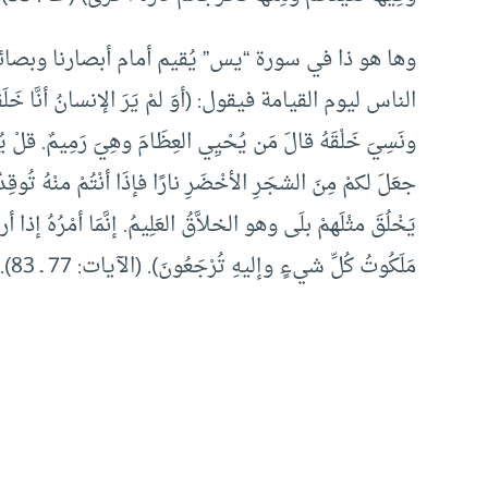
وها هو ذا في سورة “يس” يُقيم أمام أبصارنا وبصائر
الناس ليوم القيامة فيقول: (أوَ لمْ يَرَ الإنسانُ أنَّا خَلَقْنَاه
ونَسِيَ خَلْقَهُ قالَ مَن يُحْيِي العِظَامَ وهِيَ رَمِيمٌ. قلْ يُح
جعَلَ لكمْ مِنَ الشجَرِ الأخْضَرِ نارًا فإذَا أنْتُمْ منْهُ تُ
يَخْلُقَ مثْلَهمْ بلَى وهو الخلاَّقُ العَلِيمُ. إنَّمَا أمْرُهُ إذا
مَلَكُوتُ كُلِّ شيءٍ وإليهِ تُرْجَعُونَ). (الآيات: 77 ـ 83).