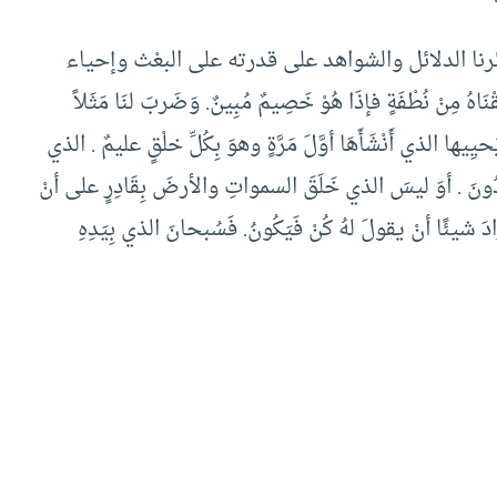
نا الدلائل والشواهد على قدرته على البعْث وإحياء
ُ مِنْ نُطْفَةٍ فإذَا هُوْ خَصِيمٌ مُبِينٌ. وَضَربَ لنَا مَثَلاً
يِيها الذي أَنْشَأَهَا أوَّلَ مَرَّةٍ وهوَ بِكُلِّ خلْقٍ عليمٌ . الذي
وقِدُونَ . أوَ ليسَ الذي خَلَقَ السمواتِ والأرضَ بِقَادِرٍ على أنْ
 أرادَ شيئًا أنْ يقولَ لهُ كُنْ فَيَكُونُ. فَسُبحانَ الذي بِيَدِهِ