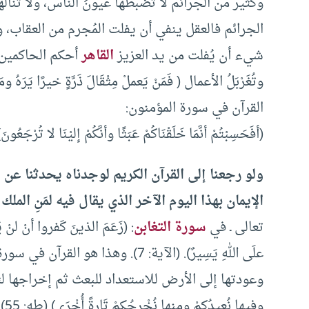
وكثير من الجرائم لا تضبطها عيونُ الناس، ولا تناله
الجرائم فالعقل ينفي أن يفلت المُجرم من العقاب، 
شيء أن يُفلت من يد العزيز
القاهر
أحكم الحاكمين و
وتُغَرْبَلُ الأعمال ( فَمَنْ يَعملْ مِثْقَالَ ذَرَّةٍ خيرًا يَرَهُ ومَنْ ي
القرآن في سورة المؤمنون:
(أفَحَسِبْتُمْ أنَّمَا خَلَقْنَاكُمْ عَبَثًا وأنَّكُمْ إليْنَا لا تُرْجَعُونَ
ولو رجعنا إلى القرآن الكريم لوجدناه يحدثنا عن
ي
الإيمان بهذا اليوم الآخر الذي يقال فيه لمَنِ الملك
تعالى ـ في
سورة التغابن
: (زَعَمَ الذينَ كَفروا أنْ لنْ يُبعثو
علَى اللهِ يَسِيرٌ). (الآية: 7). وه
وعودتها إلى الأرض للاستعداد للبعث ثم إخراجها لتلقى
وفِيها نُعيدُكمْ ومِنها نُخْرجُكمْ تَارةً أُخْرَى) (طه: 55).