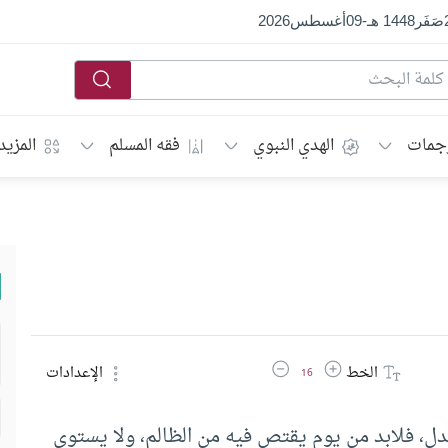
صَفَر
1448 هـ
-
09
أغسطس
2026
جمات
الهدي النبوي
فقه المسلم
المزيد
زيادة حجم الخط
تقليل حجم الخط
الخط
الإعدادات
16
ل، فلابد من يوم يقتص فيه من الظالم، ولا يستوي