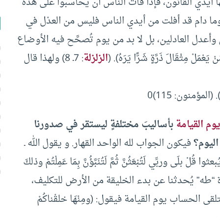
ا أيدي القانون، فإذا فات الناس أن يُحاسبوا على هذه
وما دام قد أفلت من أيدي الناس فليس من العدْل في
أعدل العادلين، بل لا بد من يوم تُصحَّح فيه الأوضاع
َعْمَلْ مِثْقَالَ ذَرَّةٍ شَرًّا يَرَهُ). (
الزلزلة
: 7ـ 8) ولهذا قال
). (المؤمنون: 115)0
وم القيامة
بأساليبَ مختلفةٍ ليستقر في صدورنا
 اليوم؟
فيكون الجواب لله الواحد القهار. و يقول الله ـ
ا قُلْ بلَى وربِّي لَتُبْعَثُنَّ ثُمَّ لَتُنَبَّؤُنَّ بِمَا عَمِلْتُمْ وذلكَ
ذا هو القرآن في سورة “طه” يُحدثنا عن بدء الخليقة من الأرض للتكليف،
 الحساب يوم القيامة فيقول: (ومِنْهَا خلقْناكُمْ