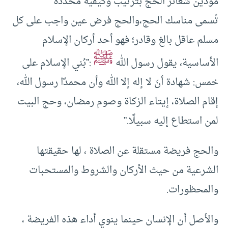
مؤدين شعائر الحج بترتيب وكيفية محددة
تُسمى مناسك الحج،والحج فرض عين واجب على كل
مسلم عاقل بالغ وقادر؛ فهو أحد أركان الإسلام
ﷺ
الأساسية، يقول رسول الله
:”بُني الإسلام على
خمس: شهادة أنّ لا إله إلا الله وأن محمدًا رسول الله،
إقام الصلاة، إيتاء الزكاة وصوم رمضان، وحج البيت
لمن استطاع إليه سبيلًا.”
والحج فريضة مستقلة عن الصلاة ، لها حقيقتها
الشرعية من حيث الأركان والشروط والمستحبات
والمحظورات.
والأصل أن الإنسان حينما ينوي أداء هذه الفريضة ،