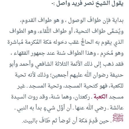
يقول الشيخ نصر فريد واصل :-
بداية فإن طوَافَ الوصول ، و هو طواف القدوم،
ويُسَمَّى طوَاف التحية، أو طواف اللِّقاء، وهو الطواف
الذي يقوم به الحاجُّ عَقب دخوله مَكة المُكرمة مُباشرة
وهو مُحْرِم ، وهذا الطواف سُنة عند جمهور الفقهاء ،
فقد ذهب إلى ذلك الأئمة الثلاثة الشافعي وأحمد وأبو
حنيفة رضوان الله عليهم أجمعين؛ وذلك لأنه تحية
للكعبة، فهو كتحية المسجد، وتحية المسجد ـ غير
مسجد
الكعبة
ـ ركعتان، وهما سُنة، وقد روت السيدة
عائشة ـ رضي الله عنها ـ أن أوَّل شيءٍ بدأ به النبي ـ
ﷺ
ـ حين قَدِمَ مَكة أن تَوضأ ثم طَافَ بالبيت.