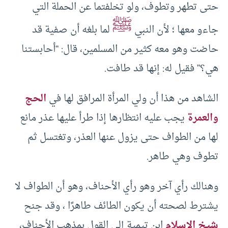
حتى تطهر وتطوف، ولو تخلفتما عن الحملة التي
ﷺ
جاءو معها ؛ لأن النبي
لما بلغه أن صفية قد
حاضت وهو معه كثير من المسلمين، قال: “أحابستنا
هي؟” فقيل له: إنها قد طافت.
الشاهد من هذا أن ولي المرأة المرافق لها في
الحج
والعمرة
يجب عليه انتظارها إذا طرأ عليها عذر مانع
لها من الطواف حتى يزول عنها العذر، وتغتسل ثم
تطوف وهي طاهر.
وهنالك رأي آخر وهو رأي الأحناف، وهو أن الطواف لا
يشترط لصحته أن يكون الطائف طاهرًا ، وقد جنح
شيخ الإسلام
ابن تيمية إلى القول بمذهب الأحناف،