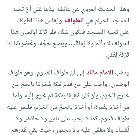
وهذا الحديث المروي عن عائشة يدُلنا عَلَى أنَّ تحية
المسجد الحرام هي
الطواف
، ويُقاس هذا الطواف
على تحية المسجد فيكون سُنَّة، فلو تَرَكَ الإنسان هذا
الطواف لا يأثَم ولا يُعَاقَب، ويصح حَجُّه، وخُصُوصًا إذا
تَرَكَهُ لِعُذْرٍ.
وذهب
الإمام مالك
إلى أنَّ طواف القدوم ـ وهو طواف
الوصول ـ واجب على من قَدِمَ مَكة مُحْرِمًا بالحجِّ من
خارج الحَرَم، ولَوْ كَانَ مُقيمًا بمكة ثم خَرَجَ إِلَيْه. وأما
من أحْرَمَ بعُمرة، أو أحْرَمَ بالحجِّ من الحَرَم، فليس عليه
طواف قدوم، كما لا يجب على ناسٍ ولا حائض ولا
نُفساء ولا مغمًى عليه ولا مجنون، حيث بقي عُذرهم