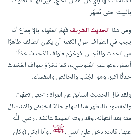
المناسك كلها (أي كل أعمال الحج) غير أنها لا تطوف
بالبيت حتى تَطهُر.
ومن هذا
الحديث الشريف
فَهِمَ الفقهاء بالإجماع أنه
يجب في الطواف حول الكعبة أن يكون الطائف طاهرًا
من الحَدَث والنَّجس، فيَحْرُم طواف المُحدث حَدَثًا
أصغر، وهو غير المُتوضيء، كما يَحْرُمُ طواف المُحْدِث
حدثًا أكبر، وهو الجُنُب والحائض والنفساء.
ولقد قال الحديث السابق عن المرأة : “حتى تطهُر”،
والمقصود بالتطهر هنا انتهاء حالة الحَيْض والاغتسال
منه بعد انتهائه، وقد روت السيدة عائشة ـ رضي الله
ﷺ
عنها ـ قالت: دخل عليَّ النبي ـ
ـ وأنا أبكي (وكان