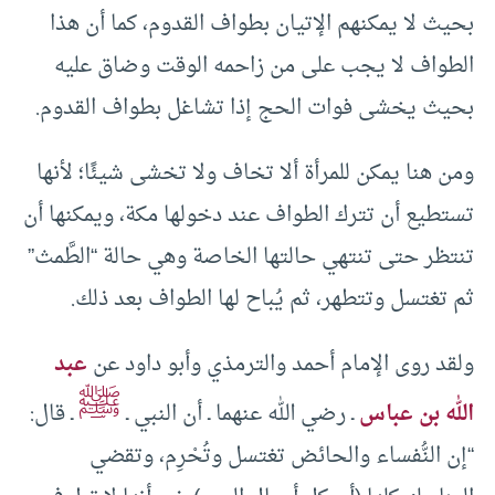
بحيث لا يمكنهم الإتيان بطواف القدوم، كما أن هذا
الطواف لا يجب على من زاحمه الوقت وضاق عليه
بحيث يخشى فوات الحج إذا تشاغل بطواف القدوم.
ومن هنا يمكن للمرأة ألا تخاف ولا تخشى شيئًا؛ لأنها
تستطيع أن تترك الطواف عند دخولها مكة، ويمكنها أن
تنتظر حتى تنتهي حالتها الخاصة وهي حالة “الطَّمث”
ثم تغتسل وتتطهر، ثم يُباح لها الطواف بعد ذلك.
ولقد روى الإمام أحمد والترمذي وأبو داود عن
عبد
ﷺ
الله بن عباس
ـ رضي الله عنهما ـ أن النبي ـ
ـ قال:
“إن النُّفساء والحائض تغتسل وتُحْرِم، وتقضي