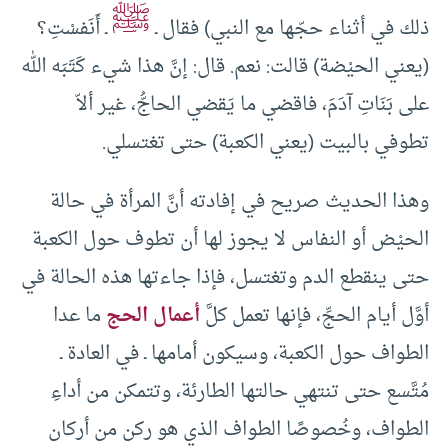
ﷺ
ذلك في أثناء حجّها مع النبي) فقال ـ
ـ أَنَفسْتِ؟
(يعني الحيْضة) قالت: نعم. قال: إنَّ هذا شيء كَتَبَه الله
على بَنَاتِ آدَمَ، فاقضي ما يَقضي الحاجُّ، غير ألاّ
تطوفي بالبيت (يعني الكعبة) حتى تغتسلي.
وهذا الحديث صريح في إفادته أنَّ المرأة في حالة
الحيْض أو النفاس لا يجوز لها أن تطوف حول الكعبة
حتى ينقطع الدم وتغتسل، فإذا جاءتها هذه الحالة في
أوَّل أيام الحجِّ، فإنها تعمل كلَّ
أعمال الحج
ما عدا
الطواف حول الكعبة، وسيكون أمامها ـ في العادة ـ
مُتَّسع حتى تنتهي حالتها الطارئة، وتتمكن من أداءِ
الطواف، وخُصوصًا الطواف الذي هو ركن من أركان