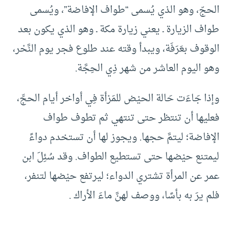
الحجّ، وهو الذي يُسمى “طواف الإفاضة”، ويُسمى
طواف الزيارة ـ يعني زيارة مكة ـ وهو الذي يكون بعد
الوقوف بعَرَفَة، ويبدأ وقته عند طلوع فجر يوم النَّحْر،
وهو اليوم العاشر من شهر ذِي الحِجَّة.
وإذا جَاءَت حَالة الحيْض للمَرْأة فِي أواخر أيام الحجِّ،
فعليها أن تنتظر حتى تنتهي ثم تطوف طواف
الإفاضة؛ ليتمَّ حجها. ويجوز لها أن تستخدم دواءً
ليمتنع حيْضها حتى تستطيع الطواف. وقد سُئِلَ ابن
عمر عن المرأة تشتري الدواء؛ ليرتفع حيْضها لتنفر،
فلم يرَ به بأسًا، ووصف لهنَّ ماءَ الأراك .