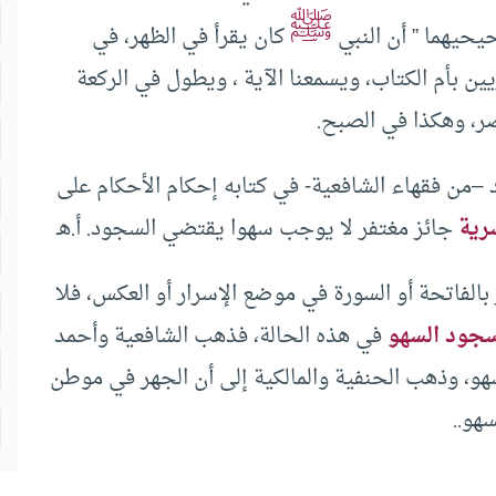
ﷺ
يحيهما ” أن النبي
كان يقرأ في الظهر، في
ين بأم الكتاب، ويسمعنا الآية ، ويطول في الركعة
صر، وهكذا في الصبح.
 –من فقهاء الشافعية- في كتابه إحكام الأحكام على
رية
جائز مغتفر لا يوجب سهوا يقتضي السجود. أ.هـ
بالفاتحة أو السورة في موضع الإسرار أو العكس، فلا
جود السهو
في هذه الحالة، فذهب الشافعية وأحمد
و، وذهب الحنفية والمالكية إلى أن الجهر في موطن
هو..