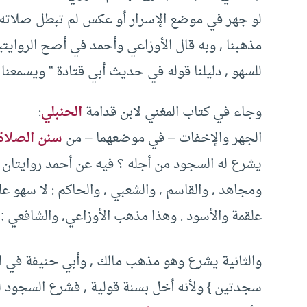
لو جهر في موضع الإسرار أو عكس لم تبطل صلاته و
مذهبنا , وبه قال الأوزاعي وأحمد في أصح الروايت
للسهو , دليلنا قوله في حديث أبي قتادة ” ويسمعنا
وجاء في كتاب المغني لابن قدامة
الحنبلي
:
الجهر والإخفات – في موضعهما – من
سنن الصلاة
يشرع له السجود من أجله ؟ فيه عن أحمد روايتان :
ومجاهد , والقاسم , والشعبي , والحاكم : لا سهو 
علقمة والأسود . وهذا مذهب الأوزاعي, والشافعي ; 
والثانية يشرع وهو مذهب مالك , وأبي حنيفة في ال
سجدتين } ولأنه أخل بسنة قولية , فشرع السجود له