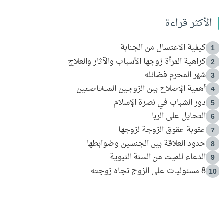
الأكثر قراءة
كيفية الاغتسال من الجنابة
1
كراهية المرأة زوجها الأسباب والآثار والعلاج
2
شهر المحرم فضائله
3
أهمية الإصلاح بين الزوجين المتخاصمين
4
دور الشباب في نصرة الإسلام
5
التحايل على الربا
6
عقوبة عقوق الزوجة لزوجها
7
حدود العلاقة بين الجنسين وضوابطها
8
الدعاء للميت من السنة النبوية
9
8 مسئوليات على الزوج تجاه زوجته
10