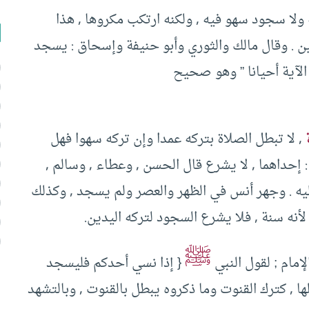
لا سجود سهو فيه , ولكنه ارتكب مكروها , هذا
ين . وقال مالك والثوري وأبو حنيفة وإسحاق : يسجد
 الآية أحيانا ” وهو صحيح
, لا تبطل الصلاة بتركه عمدا وإن تركه سهوا فهل
 إحداهما , لا يشرع قال الحسن , وعطاء , وسالم ,
عليه . وجهر أنس في الظهر والعصر ولم يسجد , وكذلك
لأنه سنة , فلا يشرع السجود لتركه اليدين.
ﷺ
إمام ; لقول النبي
{ إذا نسي أحدكم فليسجد
ا , كترك القنوت وما ذكروه يبطل بالقنوت , وبالتشهد