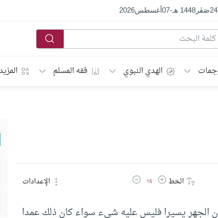
24
صَفَر
1448 هـ
-
07
أغسطس
2026
جمات
الهدي النبوي
فقه المسلم
المزيد
زيادة حجم الخط
تقليل حجم الخط
الخط
الإعدادات
16
ن الجهر يسيرا فليس عليه شيء سواء كان ذلك عمدا