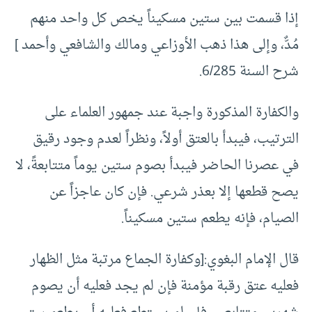
إذا قسمت بين ستين مسكيناً يخص كل واحد منهم
مُدٌّ، وإلى هذا ذهب الأوزاعي ومالك والشافعي وأحمد ]
شرح السنة 6/285.
والكفارة المذكورة واجبة عند جمهور العلماء على
الترتيب، فيبدأ بالعتق أولاً، ونظراً لعدم وجود رقيق
في عصرنا الحاضر فيبدأ بصوم ستين يوماً متتابعةً، لا
يصح قطعها إلا بعذر شرعي. فإن كان عاجزاً عن
الصيام، فإنه يطعم ستين مسكيناً.
قال الإمام البغوي:[وكفارة الجماع مرتبة مثل الظهار
فعليه عتق رقبة مؤمنة فإن لم يجد فعليه أن يصوم