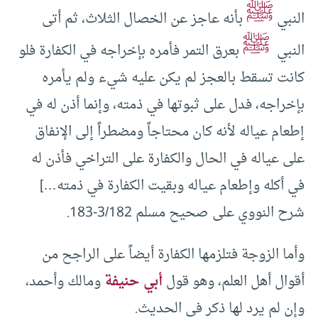
ﷺ
النبي
بأنه عاجز عن الخصال الثلاث، ثم أتى
ﷺ
النبي
بعرق التمر فأمره بإخراجه في الكفارة فلو
كانت تسقط بالعجز لم يكن عليه شيء ولم يأمره
بإخراجه، فدل على ثبوتها في ذمته، وإنما أذن له في
إطعام عياله لأنه كان محتاجاً ومضطراً إلى الإنفاق
على عياله في الحال والكفارة على التراخي فأذن له
في أكله وإطعام عياله وبقيت الكفارة في ذمته…]
شرح النووي على صحيح مسلم 3/182-183.
وأما الزوجة فتلزمها الكفارة أيضاً على الراجح من
أقوال أهل العلم، وهو قول
أبي حنيفة
ومالك وأحمد،
وإن لم يرد لها ذكر في الحديث.