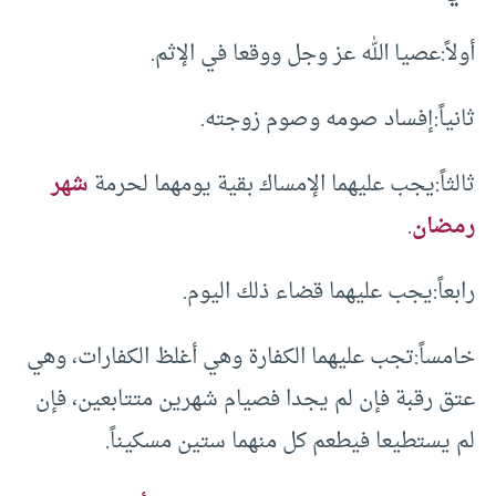
أولاً:عصيا الله عز وجل ووقعا في الإثم.
ثانياً:إفساد صومه وصوم زوجته.
ثالثاً:يجب عليهما الإمساك بقية يومهما لحرمة
شهر
رمضان
.
رابعاً:يجب عليهما قضاء ذلك اليوم.
خامساً:تجب عليهما الكفارة وهي أغلظ الكفارات، وهي
عتق رقبة فإن لم يجدا فصيام شهرين متتابعين، فإن
لم يستطيعا فيطعم كل منهما ستين مسكيناً.