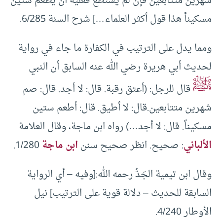
شهرين متتابعين فإن لم يستطع فعليه أن يطعم ستين
مسكيناً هذا قول أكثر العلماء…] شرح السنة 6/285.
ومما يدل على الترتيب في الكفارة ما جاء في رواية
لحديث أبي هريرة رضي الله عنه السابق أن النبي
ﷺ
قال للرجل: (أعتق رقبة. قال: لا أجد. قال: صم
شهرين متتابعين.قال: لا أطيق. قال: أطعم ستين
مسكيناً. قال: لا أجد…) رواه ابن ماجة، وقال العلامة
الألباني
: صحيح. انظر صحيح سنن
ابن ماجة
1/280.
وقال ابن تيمية الجَدُّ رحمه الله:[وفيه – أي الرواية
السابقة للحديث – دلالة قوية على الترتيب] نيل
الأوطار 4/240.