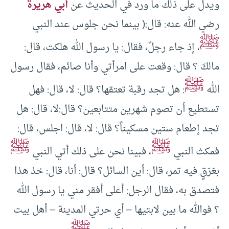
ويدل على ذلك ما ورد في الحديث عن
أبي هريرة
رضي الله عنه: قال:( بينما نحن جلوس عند النبي
ﷺ
، إذ جاء رجلٌ، فقال: يا رسول الله هلكت، قال:
مالكَ ؟ قال: وقعت على امرأتي وأنا صائم، فقال رسول
ﷺ
الله
: هل تجد رقبة تعتقها؟ قال: لا، قال: فهل
تستطيع أن تصوم شهرين متتابعين؟ قال:لا، قال: هل
تجد إطعام ستين مسكيناً؟ قال: لا، قال: اجلس، قال:
ﷺ
ﷺ
فمكث النبي
، فبينا نحن على ذلك أتي النبي
بعَرَقٍ فيه تمر، قال: أين السائل؟ قال: أنا، قال: خذ هذا
فتصدق به، فقال الرجل: أعلى أفقر مني يا رسول الله
؟ فوالله ما بين لابتيها – أي حرتي المدينة – أهل بيت