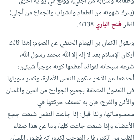
وطعامه وشرابه من أجلي)، ووقع في رواية أخرى
(يترك شهوته من الطعام والشراب والجماع من أجلي)
انظر
فتح الباري
4/138.
ويقول الكمال بن الهمام الحنفي عن الصوم: [هذا ثالث
أركان الإسلام بعد لا إله إلا الله محمد رسول الله،
شرعه سبحانه لفوائد أعظمها كونه موجباً شيئين:
أحدهما عن الآخر سكون النفس الأمارة، وكسر سورتها
في الفضول المتعلقة بجميع الجوارح من العين واللسان
والأذن والفرج، فإن به تضعف حركتها في
محسوساتها، ولذا قيل: إذا جاعت النفس شبعت جميع
الأعضاء وإذا شبعت جاعت كلها، وما عن هذا صفاء
القلب من الكدر، فإن الموجب لكدوراته فضول اللسان