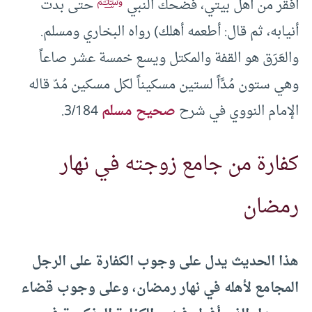
ﷺ
أفقر من أهل بيتي، فضحك النبي
حتى بدت
أنيابه، ثم قال: أطعمه أهلك) رواه البخاري ومسلم.
والعَرَق هو القفة والمكتل ويسع خمسة عشر صاعاً
وهي ستون مُدَّاً لستين مسكيناً لكل مسكين مُدّ قاله
الإمام النووي في شرح
صحيح مسلم
3/184.
كفارة من جامع زوجته في نهار
رمضان
هذا الحديث يدل على وجوب الكفارة على الرجل
المجامع لأهله في نهار رمضان، وعلى وجوب قضاء