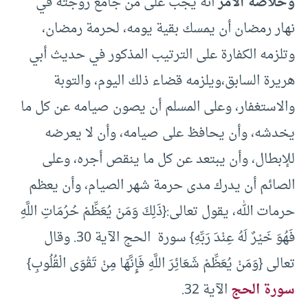
وخلاصة الأمر
أنه يجب على من جامع زوجته في
نهار رمضان أن يمسك بقية يومه، لحرمة رمضان،
وتلزمه الكفارة على الترتيب المذكور في حديث أبي
هريرة السابق،ويلزمه قضاء ذلك اليوم، والتوبة
والاستغفار، وعلى المسلم أن يصون صيامه عن كل ما
يخدشه، وأن يحافظ على صيامه، وأن لا يعرضه
للإبطال، وأن يبتعد عن كل ما ينقص أجره، وعلى
الصائم أن يدرك مدى حرمة شهر الصيام، وأن يعظم
حرمات الله، يقول تعالى:{ذَلِكَ وَمَنْ يُعَظِّمْ حُرُمَاتِ اللَّهِ
فَهُوَ خَيْرٌ لَهُ عِنْدَ رَبِّهِ} سورة الحج الآية 30. وقال
تعالى {وَمَنْ يُعَظِّمْ شَعَائِرَ اللَّهِ فَإِنَّهَا مِنْ تَقْوَى الْقُلُوبِ}
سورة الحج
الآية 32.