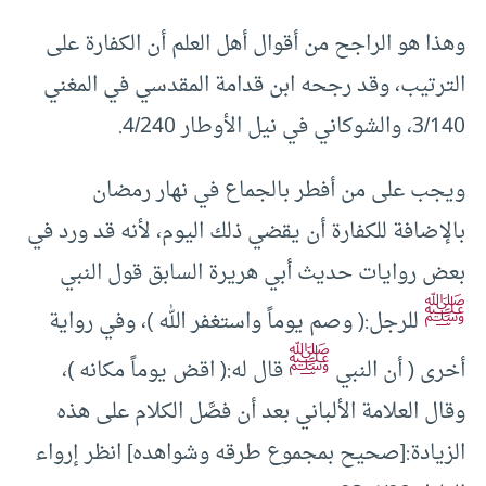
وهذا هو الراجح من أقوال أهل العلم أن الكفارة على
الترتيب، وقد رجحه ابن قدامة المقدسي في المغني
3/140، والشوكاني في نيل الأوطار 4/240.
ويجب على من أفطر بالجماع في نهار رمضان
بالإضافة للكفارة أن يقضي ذلك اليوم، لأنه قد ورد في
بعض روايات حديث أبي هريرة السابق قول النبي
ﷺ
للرجل:( وصم يوماً واستغفر الله )، وفي رواية
ﷺ
أخرى ( أن النبي
قال له:( اقض يوماً مكانه )،
وقال العلامة الألباني بعد أن فصَّل الكلام على هذه
الزيادة:[صحيح بمجموع طرقه وشواهده] انظر إرواء