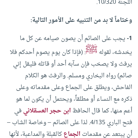
اللجنة 10/320.
وختاماً لا بد من التنبيه على الأمور التالية:
1-
يجب على الصائم أن يصون صيامه عن كل ما
ﷺ
يخدشه، لقوله
: (فإذا كان يوم يصوم أحدكم فلا
يرفث ولا يصخب فإن سآبه أحد أو قاتله فليقل إني
صائم) رواه البخاري ومسلم. والرفث هو الكلام
الفاحش، ويطلق على الجماع وعلى مقدماته وعلى
ذكره مع النساء أو مطلقاً، ويحتمل أن يكون لما هو
أعم منها، كما قال الحافظ
ابن حجر العسقلاني
في
فتح الباري 4/135. لذا على الصائم – وخاصة الشاب –
أن يبتعد عن مقدمات
الجماع
كالقبلة والمداعبة، لأنها