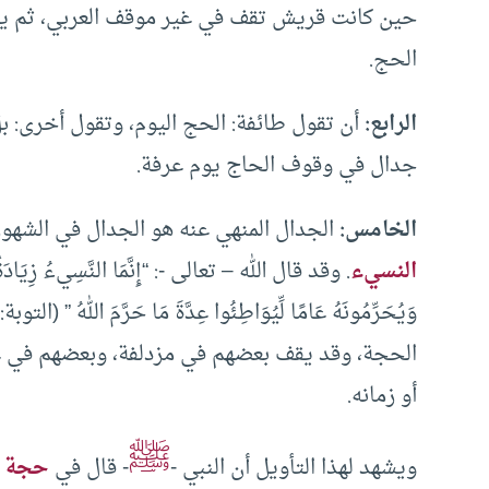
حين كانت قريش تقف في غير موقف العربي، ثم يتج
الحج.
الرابع:
أن تقول طائفة: الحج اليوم، وتقول أخرى: ب
جدال في وقوف الحاج يوم عرفة.
الخامس:
الجدال المنهي عنه هو الجدال في الشهور 
النسيء
. وقد قال الله – تعالى -: “إِنَّمَا النَّسِيءُ زِيَادَةٌ فِي
الحجة، وقد يقف بعضهم في مزدلفة، وبعضهم في عر
أو زمانه.
ﷺ
ويشهد لهذا التأويل أن النبي -
- قال في
حجة ا