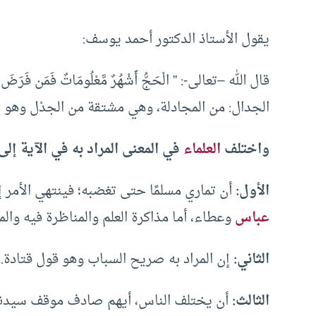
يقول الأستاذ الدكتور أحمد يوسف:
قال الله –تعالى-: ” الْحَجُّ أَشْهُرٌ مَّعْلُومَاتٌ فَمَن فَرَضَ فِ
الجدال: من المجادلة، وهي مشتقة من الجدْل وهو ا
واختلف
العلماء
في المعنى المراد به في الآية إلى
الأول:
أن تماري مسلمًا حتى تغضبه؛ فينتهي الأمر
عباس
وعطاء، أما مذاكرة العلم والمناظرة فيه وال
الثاني:
إن المراد به صريح السباب وهو قول قتادة.
الثالث:
أن يختلف الناس، أيهم صادف موقف سيدنا إبر