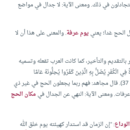
ادلون في ذلك. ومعنى الآية: لا جدال في مواضع
ل الحج غدا؛ يعني
يوم عرفة
. والمعنى على هذا أن لا
بالتقديم والتأخير، كما كانت العرب تفعله وتسميه
 الْكُفْرِ يُضَلُّ بِهِ الَّذِينَ كَفَرُوا يُحِلُّونَهُ عَامًا
وَيُحَرِّمُونَهُ عَامًا لِّيُوَاطِئُوا عِدَّةَ مَا حَرَّمَ اللهُ ” (التوبة: 37). قال مجاهد: فهم ربما يجعلون الحج في غير ذي
فات. ومعنى الآية: النهي عن الجدال في
مكان الحج
لوداع
: “إن الزمان قد استدار كهيئته يوم خلق الله