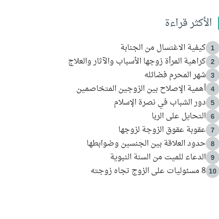
الأكثر قراءة
كيفية الاغتسال من الجنابة
1
كراهية المرأة زوجها الأسباب والآثار والعلاج
2
شهر المحرم فضائله
3
أهمية الإصلاح بين الزوجين المتخاصمين
4
دور الشباب في نصرة الإسلام
5
التحايل على الربا
6
عقوبة عقوق الزوجة لزوجها
7
حدود العلاقة بين الجنسين وضوابطها
8
الدعاء للميت من السنة النبوية
9
8 مسئوليات على الزوج تجاه زوجته
10