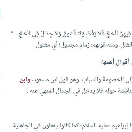
يهِنَّ الْحَجَّ فَلاَ رَفَثَ وَلاَ فُسُوقَ وَلاَ جِدَالَ فِي الْحَجِّ…”
لفتل. ومنه قولهم: زمام مجدول؛ أي مفتول.
 أقوال أهمها:
 إلى الخصومة والسباب، وهو قول ابن مسعود،
وابن
مناقشة حوله فلا يدخل في الجدال المنهي عنه .
اهيم -عليه السلام- كما كانوا يفعلون في الجاهلية،