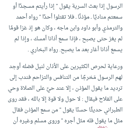
الرسول إذا بعث السرية يقول ” إذا رأيتم مسجدًا أو
سمعتم مناديًا ـ مؤذنًا ـ فلا تقتلوا أحدًا ” رواه أحمد
والترمذي وأبو داود وابن ماجه ، وكان هو إذ غزا قومًا
لم يغز حتى يصبح ، فإذا سمع أذانا أمسك ، وإذا لم
يسمع أذانا أغار بعد ما يصبح. رواه البخاري .
ورعاية لحرص الكثيرين على الأذان لنيل فضله أوجد
لهم الرسول مَخرجًا من التنافس والتزاحم فندب إلى
ترديد ما يقول المؤذن ، إلا عند حيِّ على الصلاة وحي
على الفلاح فيقال : لا حول ولا قوة إلا بالله ، فقد روى
الطبراني حديثًا حسنًا يقول ” من سمع المؤذن فقال
مثل ما يقول فله مثل أجره ” وروى مسلم وغيره أن