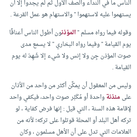
الناس ما في النداء والصف الأول ثم لم يجدوا إلا أن
يستهموا عليه لاستهموا ” والاستهام هو عمل القرعة .
وقوله فيما رواه مسلم ”
المؤذن
ون أطول الناس أعناقًا
يوم القيامة ” وفيما رواه البخاري ” لا يسمع مدى
صوت المؤذن جِن ولا إنس ولا شيء إلا شَهِدَ له يوم
القيامة .
وليس من المعقول أن يمكَّن أكثر من واحد من الأذان
على
مئذنة
واحدة أو مُكَبِّر صوت واحد، فيكفي واحد
لإقامة هذه السنة ، التي قيل : إنها فرض كفاية ، لو
تركه أهل البلد أو المحلة قوتلوا على تركه؛ لأنه من
العلامات التي تدل على أن الأهل مسلمون ، وكان