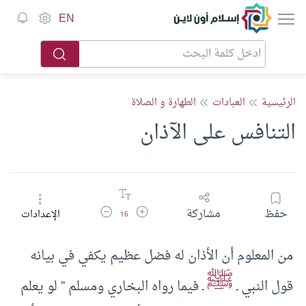
إسلام أون لاين
EN
الرئيسية
العبادات
الطهارة و الصلاة
التنافس على الآذان
زيادة حجم الخط
تقليل حجم الخط
حفظ
مشاركة
الإعدادات
16
من المعلوم أن الأذان له فضل عظيم يكفي في بيانه
ﷺ
قول النبي ـ
ـ فيما رواه البخاري ومسلم ” لو يعلم