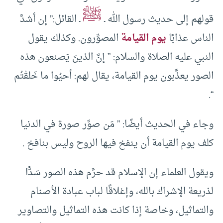
ﷺ
قولهم إلى حديث رسول الله ـ
ـ القائل:” إن أشدَّ
الناس عذابًا
يوم القيامة
المصوِّرون. وكذلك يقول
النبي عليه الصلاة والسلام: ” إنَّ الذينَ يَصنعون هذه
الصور يعذَّبون يوم القيامة، يقال لهم: أحيُوا ما خَلقْتُم
“.
وجاء في الحديث أيضًا: ” مَن صوَّر صورة في الدنيا
كلف يوم القيامة أن ينفخ فيها الروح وليس بنافخ .
ويقول العلماء إن الإسلام قد حرَّم هذه الصور سَدًّا
لذريعة الإشراك بالله، وإغلاقًا لباب عبادة الأصنام
والتماثيل، وخاصة إذا كانت هذه التماثيل والتصاوير