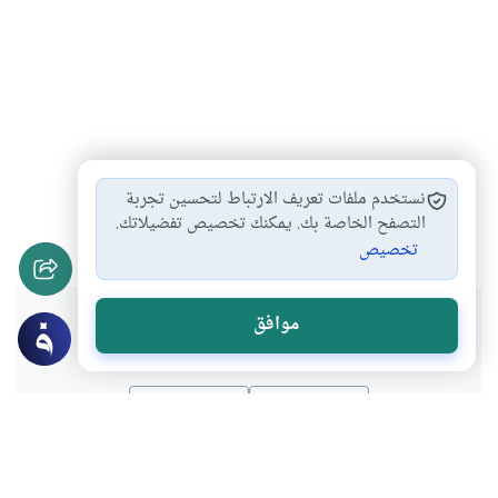
حكم التصوير الفوتوغرافي
الصور المجسمة
#
#
نستخدم ملفات تعريف الارتباط لتحسين تجربة
بيع التماثيل والتحف
حكم بيع وشراء…
التصفح الخاصة بك. يمكنك تخصيص تفضيلاتك.
#
#
تخصيص
هل انتفعت بهذا المحتوى؟
موافق
نعم
لا