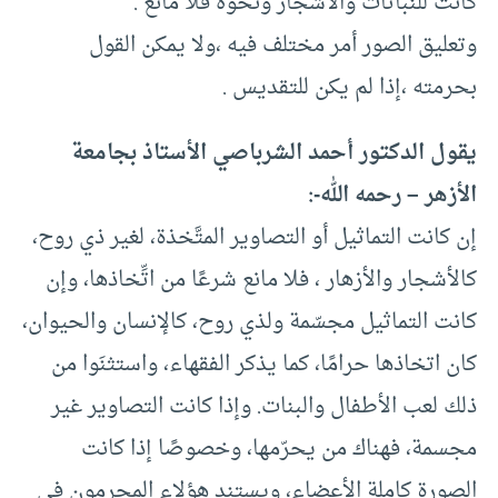
كانت للنباتات والأشجار ونحوه فلا مانع .
وتعليق الصور أمر مختلف فيه ،ولا يمكن القول
بحرمته ،إذا لم يكن للتقديس .
يقول الدكتور أحمد الشرباصي الأستاذ بجامعة
الأزهر – رحمه الله-:
إن كانت التماثيل أو التصاوير المتَّخذة، لغير ذي روح،
كالأشجار والأزهار ، فلا مانع شرعًا من اتِّخاذها، وإن
كانت التماثيل مجسّمة ولذي روح، كالإنسان والحيوان،
كان اتخاذها حرامًا، كما يذكر الفقهاء، واستثنَوا من
ذلك لعب الأطفال والبنات. وإذا كانت التصاوير غير
مجسمة، فهناك من يحرّمها، وخصوصًا إذا كانت
الصورة كاملة الأعضاء، ويستند هؤلاء المحرمون في