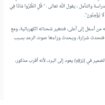
التأمل ، يقول الله تعالى : ” قُلِ انْظُرُوا مَاذَا فِي
لَا يُؤْمِنُونَ”.
له من أسفل إلى أعلى، فتتغير شحناته الكهربائية، ومع
غ، فتحدث شرارة، ويحدث وراءها صوت الرعد بسبب
َارِ) والضمير في (بَرْقِهِ) يعود إلى البرد، لأنه أقرب مذكور،