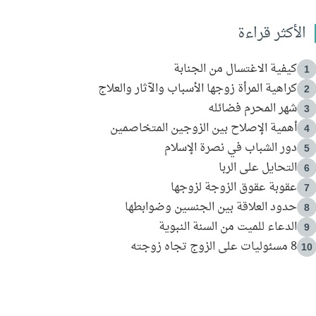
الأكثر قراءة
كيفية الاغتسال من الجنابة
1
كراهية المرأة زوجها الأسباب والآثار والعلاج
2
شهر المحرم فضائله
3
أهمية الإصلاح بين الزوجين المتخاصمين
4
دور الشباب في نصرة الإسلام
5
التحايل على الربا
6
عقوبة عقوق الزوجة لزوجها
7
حدود العلاقة بين الجنسين وضوابطها
8
الدعاء للميت من السنة النبوية
9
8 مسئوليات على الزوج تجاه زوجته
10