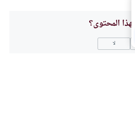
هذا المحتوى؟
لا
العباد
هل أ
اء الحرائق، وأحيانا يكون في صلاة
يسأل ا
يقطع الصلاة ويسارع للمحافظة على
العمل 
؟
سلوك ه