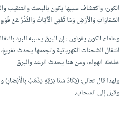
الكون، واكتشاف سببها يكون بالبحث والتنقيب والدراسة و
السَّمَاوَاتِ وَالْأَرْضِ وَمَا تُغْنِي الْآَيَاتُ وَالنُّذُرُ عَنْ قَوْمٍ 
وعلماء الكون يقولون : إن البرق يسببه البرد بانتقا
انتقال الشحنات الكهربائية وتجمعها يحدث تفري
خلخلة الهواء، ومن هنا يحدث الرعد والبرق.
ولهذا قال تعالى: (يَكَادُ سَنَا بَرْقِهِ يَذْهَبُ بِالْأَبْص
وقيل إلى السحاب.