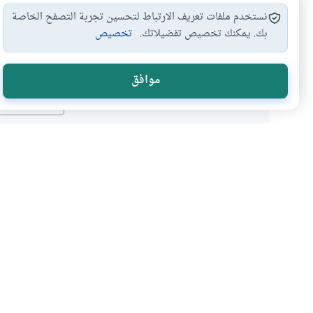
نستخدم ملفات تعريف الارتباط لتحسين تجربة التصفح الخاصة
بك. يمكنك تخصيص تفضيلاتك.
تخصيص
هل انتفعت ب
موافق
نعم
موضوعات ذات صلة
العبادات
الأخلاق والآداب
قطع الصلاة لإنقاذ الناس
ما هو حكم من يعمل في وحدة إطف
الفريضة فيسمع نداء الاستغاثة ف
أرواح الناس، فهل ما يفعله صحيح