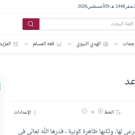
صَفَر
1448 هـ
-
09
أغسطس
2026
جمات
الهدي النبوي
فقه المسلم
المزيد
عد
زيادة حجم الخط
تقليل حجم الخط
الخط
الإعدادات
16
عي لها، ولكنها ظاهرة كونية ، قدرها الله تعالى في