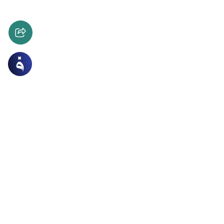
ات
الأخلاق والآداب
نت صائم؟… سؤال الفضوليين
لبعض هل أنت صائم فيكره الصائم ذلك لأنه يريد أن يجعل
بينه وبين الله تعالى فما حكم ذلك؟وهل عالج الأدب الإسلامي
ؤلاء الفضوليين؟