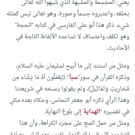
يعني: المجسمة والمشبهة الذي شبهوا الله تعالى
بخلقه، واعتبروه جسماً وصورة، وهو تعالى ليس كمثله
شيء. ذكر هذا أبو علي الفارسي في كتابه “الحجة”
وهو تكلف واعتساف لا تساعده الألفاظ الثابتة في
الأحاديث.
ومثل من استند إلى ما أبيح لسليمان عليه السلام،
وذكره القرآن في سور”
سبأ
“: (يَعْمَلُونَ لَهُ مَا يَشَاء مِن
مَّحَارِيبَ وَتَمَاثِيلَ)، ولم يقولوا بنسخه في شريعتنا.
وهذا الرأي ذكره أبو جعفر النحاس، وحكاه بعده مكي
في تفسيره “
الهداية
إلى بلوغ النهاية.
ومثل من حمل المنع على مجرد الكراهة، وأن هذا
التشديد كان في ذلك الزمان لقرب عهد الناس بعبادة