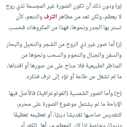
(و) ودون ذلك أن تكون الصورة غير المجسمة لذي روح
لا يعظم، ولكن تعد من مظاهر
الترف
والتنعم، كأن
تستر بها الجدر ونحوها، فهذا من المكروهات فحسب.
(ز) أما صور غير ذي الروح من الشجر والنخيل والبحار
والسفن والجبال والنجوم والسحب ونحوها من
المناظر الطبيعية فلا جناح على من صورها أو اقتناها،
ما لم تشغل عن طاعة أو تؤد إلى ترف فتكره.
(ح) وأما الصور الشمسية (الفوتوغرافية) فالأصل فيها
الإباحة ما لم يشتمل موضوع الصورة على محرم،
كتقديس صاحبها تقديسًا دينيًا، أو تعظيمه تعظيمًا
دنيويًا، وخاصة إذا كان المعظم من أهل الكفر أو