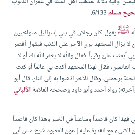
اليمين. وفيه دلالة لمذهب أهل السنة في غفران الذنوب
يح مسلم
6/133.
ﷺ
له
يقول: كان رجلان في بني إسرائيل متواخيين،
 لا يزال المجتهد يرى الآخر على الذنب فيقول أقصر
عثت عليَّ رقيباً، فقال والله لا يغفر الله لك أو لا
لعالمين، فقال لهذا المجتهد أكنت بي عالماً أو كنت
نة برحمتي، وقال للآخر اذهبوا به إلى النار، قال أبو
وآخرته) رواه أحمد وأبو داود وصححه العلامة
الألباني
 فهذا كان قاصداً وساعياً في الخير وهذا كان قاصداً
ن الشيء مع القدرة عليه ] عون المعبود شرح سنن أبي