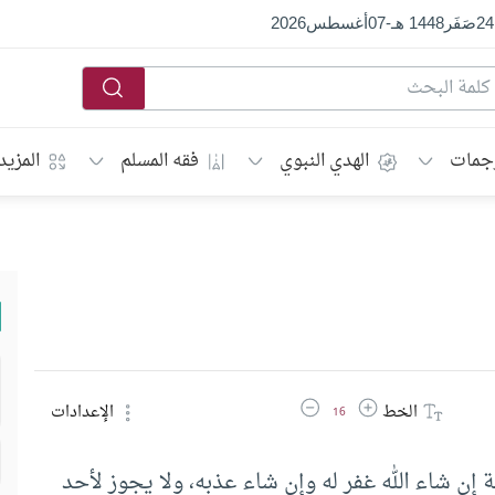
24
صَفَر
1448 هـ
-
07
أغسطس
2026
جمات
الهدي النبوي
فقه المسلم
المزيد
زيادة حجم الخط
تقليل حجم الخط
الخط
الإعدادات
16
 إن شاء الله غفر له وإن شاء عذبه، ولا يجوز لأحد