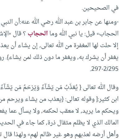
في الصحيحين.
-ومنها عن جابر بن عبد الله رضي الله عنه:أن النبي
الحجاب» قيل: يا نبي الله وما
الحجاب
؟ قال «الإشر
إلا حلت لها المغفرة من الله تعالى, إن يشاء أن يعذبه
يغفر أن يشرك به, ويغفر ما دون ذلك لمن يشاء}. رو
2/295-297.
وقال الله تعالى { يُعَذّبُ مَن يَشَآءُ وَيَرْحَمُ مَن يَشَآءُ وَإِ
ابن كثير:[ وقوله تعالى: {يعذب من يشاء ويرحم من
ويحكم ما يريد, لا معقب لحكمه, ولا يسأل عما يفعل
المالك الذي لا يظلم مثقال ذرة, كما جاء في الحدي
وأهل أرضه لعذبهم وهو غير ظالم لهم» ولهذا قال 