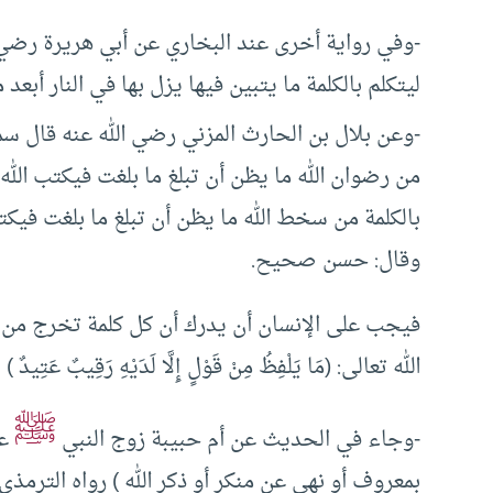
-وفي رواية أخرى عند البخاري عن أبي هريرة رضي 
ليتكلم بالكلمة ما يتبين فيها يزل بها في النار أبعد
-وعن بلال بن الحارث المزني رضي الله عنه قال س
من رضوان الله ما يظن أن تبلغ ما بلغت فيكتب الله 
بالكلمة من سخط الله ما يظن أن تبلغ ما بلغت فيكت
وقال: حسن صحيح.
فيجب على الإنسان أن يدرك أن كل كلمة تخرج من ف
الله تعالى: (مَا يَلْفِظُ مِنْ قَوْلٍ إِلَّا لَدَيْهِ رَقِيبٌ عَتِيدٌ )
س
ﷺ
-وجاء في الحديث عن أم حبيبة زوج النبي
عن
بمعروف أو نهي عن منكر أو ذكر الله ) رواه الترم