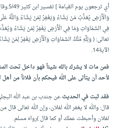
أي ترجعون 
تعالى: ( وَلِلَّهِ مُلْكُ السَّمَاوَاتِ وَالْأَرْضِ يَغْفِرُ لِمَنْ يَشَا
الآية14.
فمن مات لا يشرك بالله شيئاً فهو داخل تحت المش
لأحد أن يتألى على الله فيحكم بأن فلاناً من أهل ال
فقد ثبت في الحديث
عن جندب بن عبد الله البجلي
قال: والله لا يغفر الله لفلان، وإن الله تعالى قال م
لفلان وأحبطت عملك أو كما قال )رواه مسلم.