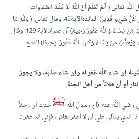
يوم القيامة ] تفسير ابن كثير 5/49.وقال الله تعالى ( أَلَمْ تَعْلَمْ أَنَّ اللَّهَ لَهُ مُلْكُ السَّمَاوَاتِ
وَالْأَرْضِ يُعَذِّبُ مَنْ يَشَاءُ وَيَغْفِرُ لِمَنْ يَشَاءُ وَاللَّهُ عَلَى كُلِّ شَيْءٍ قَدِيرٌ) المائدةالآية40. وقال تعالى: ( وَلِلَّهِ مَا
فِي السَّمَاوَاتِ وَمَا فِي الْأَرْضِ يَغْفِرُ لِمَنْ يَشَاءُ وَيُعَذِّبُ مَنْ يَشَاءُ وَاللَّهُ غَفُورٌ رَحِيمٌ) آل عمرانالآية 129. وقال
ءُ وَيُعَذِّبُ مَنْ يَشَاءُ وَكَانَ اللَّهُ غَفُورًا رَحِيمًا) الفتح
يئة إن شاء الله غفر له وإن شاء عذبه، ولا يجوز
نار أو أن فلاناً من أهل الجنة.
ﷺ
 رضي الله عنه: (أن رسول الله
حدث أن رجلاً
ن ذا الذي يتألى علي أن لا أغفر لفلان، فإني قد غفرت