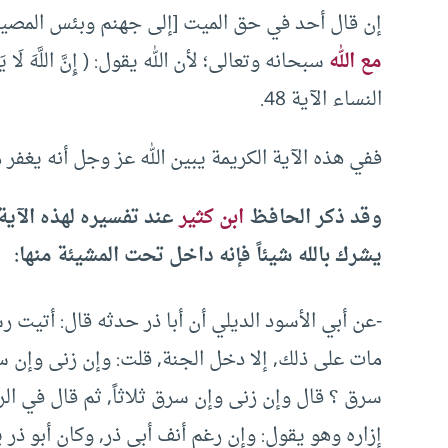
إن قال أحد في حق الميت [إلى جهنم وبئس المصير
مع الله
سبحانه وتعالى؛ لأن الله يقول: ( إِنَّ اللَّهَ لَا يَغْفِرُ
النساء الآية 48.
ففي هذه الآية الكريمة يبين الله عز وجل أنه يغفر 
وقد ذكر الحافظ
ابن كثير
عند تفسيره لهذه الآية
يشرك بالله شيئاً فإنه داخل تحت المشيئة منها:
-عن أبي الأسود الديلي أن أبا ذر حدثه قال: أتيت ر
مات على ذلك, إلا دخل الجنة, قلت: وإن زنى وإن س
سرق ؟ قال وإن زنى وإن سرق ثلاثاً, ثم قال في الر
إزاره وهو يقول: وإن رغم أنف أبي ذر, وكان أبو ذر