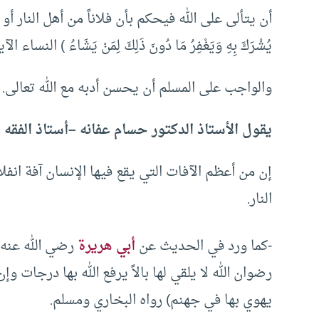
أن يتألى على الله فيحكم بأن فلاناً من أهل النار أو أن فلان
يُشْرَكَ بِهِ وَيَغْفِرُ مَا دُونَ ذَلِكَ لِمَنْ يَشَاءُ ) النساء الآية 
والواجب على المسلم أن يحسن أدبه مع الله تعالى.
يقول الأستاذ الدكتور حسام عفانه –أستاذ الفقه
إن من أعظم الآفات التي يقع فيها الإنسان آفة انفلات
النار.
-كما ورد في الحديث عن
أبي هريرة
رضي الله عنه 
رضوان الله لا يلقي لها بالاً يرفع الله بها درجات وإن
يهوي بها في جهنم) رواه البخاري ومسلم.