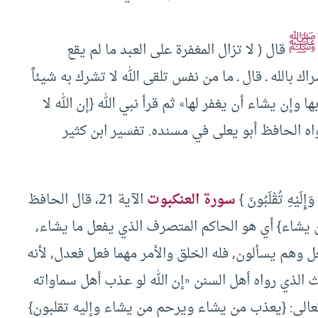
ﷺ
قال ( لا تزال المغفرة على العبد ما لم يقع
اك بالله ـ قال ـ ما من نفس تلقى الله لا تشرك به شيئاً
ا وإن يشاء أن يغفر لها» ثم قرأ نبي الله {إن الله لا
اه الحافظ أبو يعلى في مسنده. تفسير ابن كثير
لَيْهِ تُقْلَبُونَ }
سورة العنكبوت
الآية 21، قال الحافظ
 يشاء} أي هو الحاكم المتصرف الذي يفعل ما يشاء,
 وهم يسألون, فله الخلق والأمر مهما فعل فعدل, لأنه
ث الذي رواه أهل السنن «إن الله لو عذب أهل سماواته
تعالى: {يعذب من يشاء ويرحم من يشاء وإليه تقلبون}