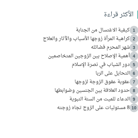
الأكثر قراءة
كيفية الاغتسال من الجنابة
1
كراهية المرأة زوجها الأسباب والآثار والعلاج
2
شهر المحرم فضائله
3
أهمية الإصلاح بين الزوجين المتخاصمين
4
دور الشباب في نصرة الإسلام
5
التحايل على الربا
6
عقوبة عقوق الزوجة لزوجها
7
حدود العلاقة بين الجنسين وضوابطها
8
الدعاء للميت من السنة النبوية
9
8 مسئوليات على الزوج تجاه زوجته
10