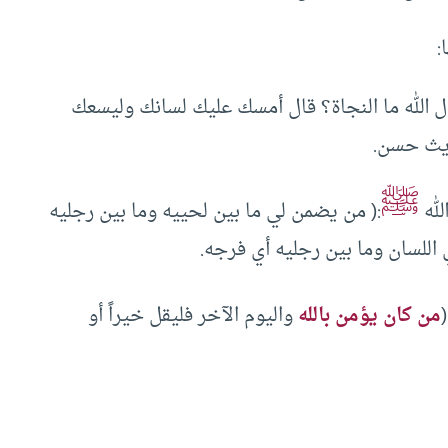
:
ل الله ما النجاة؟ قال أمسك عليك لسانك وليسعك
ديث حسن.
ﷺ
لله
:( من يضمن لي ما بين لحييه وما بين رجليه
 اللسان وما بين رجليه أي فرجه.
من كان يؤمن بالله
واليوم الآخر فليقل خيراً أو