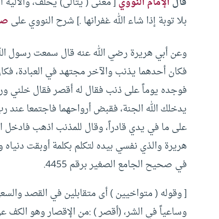
قال
الإمام النووي
[ معنى ( يتألى) يحلف، والألية 
بلا توبة إذا شاء الله غفرانها .] شرح النووي على
صح
وعن أبي هريرة رضي الله عنه قال سمعت رسول ال
فكان أحدهما يذنب والآخر مجتهد في العبادة، فكان
فوجده يوماً على ذنب فقال له أقصر فقال خلني وربي أب
يدخلك الله الجنة، فقبض أرواحهما فاجتمعا عند رب ا
على ما في يدي قادراً، وقال للمذنب اذهب فادخل الج
هريرة والذي نفسي بيده لتكلم بكلمة أوبقت دنياه 
في صحيح الجامع الصغير برقم 4455.
[ وقوله ( متواخيين ) أى متقابلين في القصد والسعي
وساعياً في الشر، (أقصر ) :من الإقصار وهو الكف ع