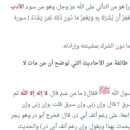
] هو من التألي على الله عز وجل، وهو من سوء
الأدب
 أَنْ يُشْرَكَ بِهِ وَيَغْفِرُ مَا دُونَ ذَلِكَ لِمَنْ يَشَاءُ ) سورة
ما دون الشرك بمشيئته وإرادته.
 طائفة من الأحاديث التي توضح أن من مات لا
ﷺ
سول الله
فقال:( ما من عبدٍ قال:
لا إله إلا الله
ثم
رق ؟ قال: وإن زنى وإن سرق. قلت: وإن زنى وإن
ابعة: على رغم أنف أبي ذر، قال: فخرج أبو ذر وهو يجر
 يحدث بهذا ويقول: وإن رغم أنف أبي ذر.) والحديث