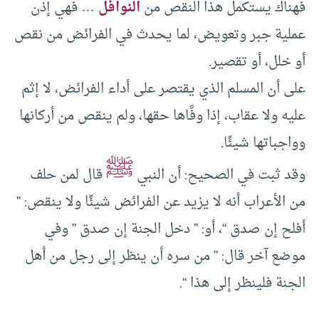
فهناك يستكمل هذا النقص من
النوافل
… فهي إذن
عملية جبر وتعويض، لما يحدث في الفرائض من نقص
أو خلل، أو تقصير.
على أن المسلم الذي يقتصر على أداء الفرائض، لا إثم
عليه ولا عقاب، إذا وفَّاها حقها، ولم ينقص من أركانها
وواجباتها شيئًا.
ﷺ
وقد ثبت في الصحيح: أن النبي
قال لمن حلف
من الأعراب أنه لا يزيد عن الفرائض شيئًا ولا ينقص: ”
أفلح إن صدق “، أو: ” دخل الجنة إن صدق ” وفي
موضع آخر قال: ” من سره أن ينظر إلى رجل من أهل
الجنة فلينظر إلى هذا “.