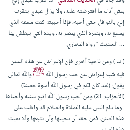
وقد جاء في
الحديث القدسي
” ما تقرب عبدي إليّ
بمثل أداء ما افترضته عليه، ولا يزال عبدي يتقرب
إليّ بالنوافل حتى أحبه، فإذا أحببته كنت سمعه الذي
يسمع به، وبصره الذي يبصر به، ويده التي يبطش بها
… الحديث ” رواه البخاري.
( ب ) ومن ناحية أخرى فإن الإعراض عن هذه السنن
ﷺ
فيه شبه إعراض عن حب رسول الله
والله تعالى
يقول: (لقد كان لكم في رسول الله أسوة حسنة)
(الأحزاب: 21) ومن أحب رسول الله اتبع سنته وأحياها
. وما دام النبي عليه الصلاة والسلام قد واظب على
هذه السنن، فمن حقه أن نحييها وأن نتبعها وألا نميت
هذه السنن.