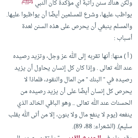
ﷺ
ولكن هناك سنن راتبة أي مؤكدة كان النبي
يواظب عليها، وشرع للمسلمين أيضًا أن يواظبوا عليها.
والمسلم ينبغي أن يحرص على هذه السنن لعدة
أسباب :
( أ ) منها: أنها تقربه إلى الله عز وجل، وتزيد رصيده
عند الله تعالى . وإذا كان كل إنسان يحاول أن يزيد
رصيده في ” البنك ” من المال والنقود، فلماذا لا
يحرص كل إنسان أيضًا على أن يزيد رصيده من
الحسنات عند الله تعالى .. وهو الباقي الخالد الذي
ينفعه (يوم لا ينفع مال ولا بنون، إلا من أتى الله بقلب
سليم). (الشعراء: 88، 89).