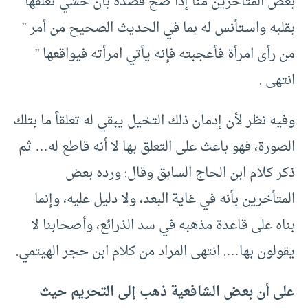
بعض المتأخرين منا إذا صح قصده بأن خشي تعلقها
بقلبه واسـتأنس له بما في الحديث الصحيح من أمر ”
من رأى امرأة فأعجبته فإنه يأتي امرأته فيواقعها ”
انتهى .
وفيه نظر لأن إدمان ذلك التخيل يبقي له تعلقاً ما بتلك
الصورة، فهو باعث على التعلق بها لا أنه قاطع له… ثم
ذكر كلام ابن الحاج السابق وقال: ورده بعض
المتأخرين بأنه في غاية البعد، ولا دليل عليه، وإنما
بناه على قاعدة مذهبه في سد الذرائع، وأصحابنا لا
يقولون بها…. انتهى المراد من كلام ابن حجر الهيتمي.
على أن بعض الشافعية ذهب إلى التحريم حيث