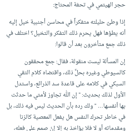
حجر الهيتمي في تحفة المحتاج:
إذا وطئ حليلته متفكراً في محاسن أجنبية خيل إليه
أنه يطؤها فهل يحرم ذلك التفكر والتخيل؟ اختلف في
ذلك جمع متأخرون بعد أن قالوا:
إن المسألة ليست منقولة، فقال: جمع محققون
كالسيوطي وغيره بحلِّ ذلك، واقتضاه كلام التقي
السبكي في كلامه على قاعدة سد الذرائع، واستدل
الأول لذلك بحديث: ” إن الله تجاوز لأمتي ما حدثت
بها أنفسها… ” ولك رده بأن الحديث ليس فيه ذلك، بل
في خاطر تحرك النفس هل يفعل المعصية كالزنا
ومقدماته أو لا فلا يؤاخذ به إلا إنْ صمم على فعله،