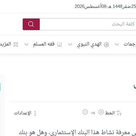
25
صَفَر
1448 هـ
-
08
أغسطس
2026
جمات
الهدي النبوي
فقه المسلم
المزيد
زيادة حجم الخط
تقليل حجم الخط
الخط
الإعدادات
16
ى معرفة نشاط هذا البنك الإستثماري، وهل هو بنك