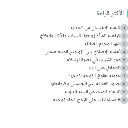
الأكثر قراءة
كيفية الاغتسال من الجنابة
1
كراهية المرأة زوجها الأسباب والآثار والعلاج
2
شهر المحرم فضائله
3
أهمية الإصلاح بين الزوجين المتخاصمين
4
دور الشباب في نصرة الإسلام
5
التحايل على الربا
6
عقوبة عقوق الزوجة لزوجها
7
حدود العلاقة بين الجنسين وضوابطها
8
الدعاء للميت من السنة النبوية
9
8 مسئوليات على الزوج تجاه زوجته
10