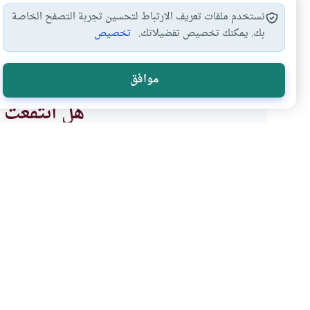
نستخدم ملفات تعريف الارتباط لتحسين تجربة التصفح الخاصة
بك. يمكنك تخصيص تفضيلاتك.
تخصيص
موانع الوقوع في…
الستر على المعصية…
الأثم والمعص
#
#
#
موافق
هل انتفعت ب
نعم
موضوعات ذات صلة
الأخلاق والآداب
هل يجوز تعيير المذنب بذن