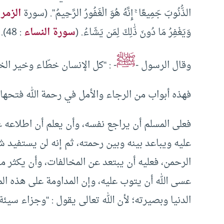
الذُّنُوبَ جَمِيعًا ۚ إِنَّهُ هُوَ الْغَفُورُ الرَّحِيمُ”. (سورة
الزمر
وَيَغْفِرُ مَا دُونَ ذَٰلِكَ لِمَن يَشَاءُ. (
سورة النساء
: 48).
ﷺ
وقال الرسول -
- : “كل الإنسان خطّاء وخير الخ
فهذه أبواب من الرجاء والأمل في رحمة الله فتحها 
فعلى المسلم أن يراجع نفسه، وأن يعلم أن اطلاعه 
عليه ويباعد بينه وبين رحمته، ثم إنه لن يستفيد
الرحمن، فعليه أن يبتعد عن المخالفات، وأن يكثر من
عسى الله أن يتوب عليه، وإن المداومة على هذه ال
الدنيا وبصيرته؛ لأن الله تعالى يقول : “وجزاء سيئة 