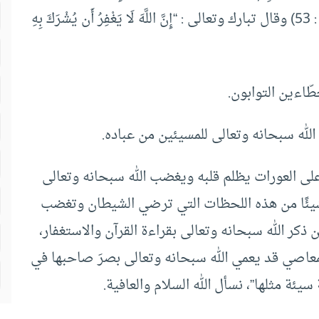
: 53) وقال تبارك وتعالى : “إِنَّ اللَّهَ لَا يَغْفِرُ أَن يُشْرَكَ بِهِ
طّاءين التوابون.
الله سبحانه وتعالى للمسيئين من عباده.
على العورات يظلم قلبه ويغضب الله سبحانه وتعالى
 شيئًا من هذه اللحظات التي ترضي الشيطان وتغضب
 ذكر الله سبحانه وتعالى بقراءة القرآن والاستغفار،
معاصي قد يعمي الله سبحانه وتعالى بصرَ صاحبها في
سيئة مثلها”، نسأل الله السلام والعافية.