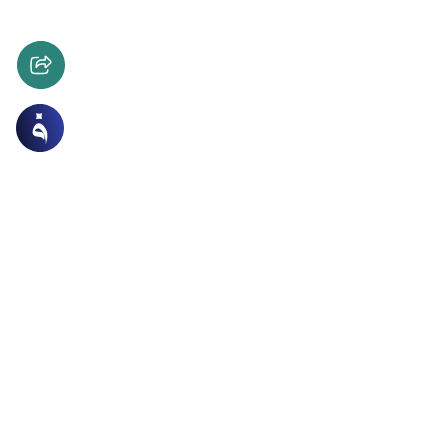
اق والآداب
العقيدة
القرآن في الأمطار