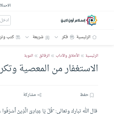
الاحد
26
إسلام أون لاين
الرئيسية
فكر
شريعة
كتب وتر
الرئيسية
الأخلاق والآداب
الرقائق
التوبة
الاستغفار من المعصية وتكرا
حفظ
مشاركة
قال الله تبارك وتعالى: “قُلْ يَا عِبَادِيَ الَّذِينَ أَسْرَفُوا عَلَىٰ أَن