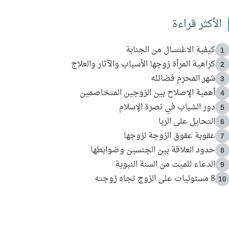
الأكثر قراءة
كيفية الاغتسال من الجنابة
1
كراهية المرأة زوجها الأسباب والآثار والعلاج
2
شهر المحرم فضائله
3
أهمية الإصلاح بين الزوجين المتخاصمين
4
دور الشباب في نصرة الإسلام
5
التحايل على الربا
6
عقوبة عقوق الزوجة لزوجها
7
حدود العلاقة بين الجنسين وضوابطها
8
الدعاء للميت من السنة النبوية
9
8 مسئوليات على الزوج تجاه زوجته
10