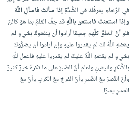
في الرَّخاءِ يعرفُكَ في الشِّدَّةِ
إذا سألتَ فاسألِ اللَّهَ
وإذا استعنتَ فاستعن باللَّهِ
قد جفَّ القلمُ بما هوَ كائنٌ
فلو أنَّ الخلقَ كلَّهم جميعًا أرادوا أن ينفعوكَ بشيءٍ لم
يقضهِ اللَّهُ لكَ لم يقدروا عليهِ وإن أرادوا أن يضرُّوكَ
بشيءٍ لم يقضهِ اللَّهُ عليكَ لم يقدروا عليهِ فاعمل للَّهِ
بالشُّكرِ واليقينِ واعلم أنَّ الصَّبرَ على ما تكرهُ خيرٌ كثيرٌ
وأنَّ النَّصرَ معَ الصَّبرِ وأنَّ الفرجَ معَ الكربِ وأنَّ معَ
العسرِ يسرًا.