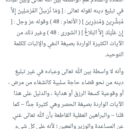
الصلاة والسلام هم الواسطة بين الله تعالى وبين عباده
في تبليغ دينه لقوله تعالى : [ وَمَا نُرْسِلُ المُرْسَلِينَ إِلاَّ
مُبَشِّرِينَ وَمُنذِرِينَ ] ( الأنعام : 48 ) وقوله عز وجل : [
إِنْ عَلَيْكَ إِلاَّ البَلاغُ ] ( الشورى : 48 ) وغير ذلك من
الآيات الكثيرة الواردة بصيغة النفي والإثبات ككلمة
التوحيد.
وأنه لا واسطة بين الله تعالى وعباده في غير تبليغ
دينه من نحو قضاء حاجة سلبية كالشفاء من مرض ،
أو وقوعية كسعة الرزق أو هداية ، والدليل على هذا
الآيات الواردة بصيغة الحصر وهي كثيرة جدًّا – كما
قلنا – والبراهين العقلية القاطعة بأن الله تعالى غني
عن المساعدة والوزير والمعين ؛ لأنه على كل شيء