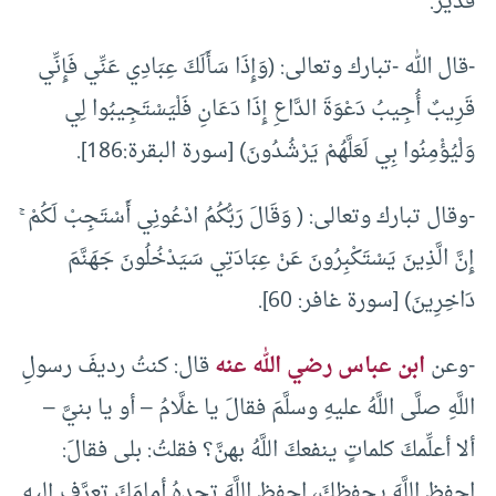
قدير.
-قال الله -تبارك وتعالى: (وَإِذَا سَأَلَكَ عِبَادِي عَنِّي فَإِنِّي
قَرِيبٌ أُجِيبُ دَعْوَةَ الدَّاعِ إِذَا دَعَانِ فَلْيَسْتَجِيبُوا لِي
وَلْيُؤْمِنُوا بِي لَعَلَّهُمْ يَرْشُدُونَ) [سورة البقرة:186].
-وقال تبارك وتعالى: ( وَقَالَ رَبُّكُمُ ادْعُونِي أَسْتَجِبْ لَكُمْ ۚ
إِنَّ الَّذِينَ يَسْتَكْبِرُونَ عَنْ عِبَادَتِي سَيَدْخُلُونَ جَهَنَّمَ
دَاخِرِينَ) [سورة غافر: 60].
-وعن
ابن عباس رضي الله عنه
قال: كنتُ رديفَ رسولِ
اللَّهِ صلَّى اللَّهُ عليهِ وسلَّمَ فقالَ يا غلَّامُ – أو يا بنيَّ –
ألا أعلِّمكَ كلماتٍ ينفعكَ اللَّهُ بهنَّ؟ فقلتُ: بلى فقالَ:
احفظِ اللَّهَ يحفظكَ، احفظِ اللَّهَ تجدهُ أمامَكَ تعرَّف إليهِ