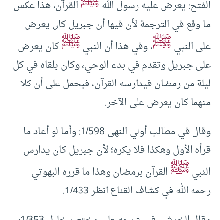
ﷺ
الفتح: يعرض عليه رسول الله
القرآن، هذا عكس
ما وقع في الترجمة لأن فيها أن جبريل كان يعرض
ﷺ
ﷺ
على النبي
، وفي هذا أن النبي
كان يعرض
على جبريل وتقدم في بدء الوحي، وكان يلقاه في كل
ليلة من رمضان فيدارسه القرآن، فيحمل على أن كلا
منهما كان يعرض على الآخر.
وقال في مطالب أولي النهى 1/598: وأما لو أعاد ما
قرأه الأول وهكذا فلا يكره؛ لأن جبريل كان يدارس
ﷺ
النبي
القرآن برمضان وهذا ما قرره البهوتي
رحمه الله في كشاف القناع انظر 1/433.