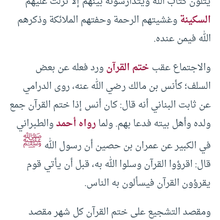
يتلون كتاب الله ويتدارسونه بينهم إلا نزلت عليهم
السكينة
وغشيتهم الرحمة وحفتهم الملائكة وذكرهم
الله فيمن عنده.
والاجتماع عقب
ختم القرآن
ورد فعله عن بعض
السلف؛ كأنس بن مالك رضي الله عنه، روى الدرامي
عن ثابت البناني أنه قال: كان أنس إذا ختم القرآن جمع
ولده وأهل بيته فدعا بهم. ولما
رواه أحمد
والطبراني
ﷺ
في الكبير عن عمران بن حصين أن رسول الله
قال: اقرؤوا القرآن وسلوا الله به، قبل أن يأتي قوم
يقرؤون القرآن فيسألون به الناس.
ومقصد التشجيع على ختم القرآن كل شهر مقصد