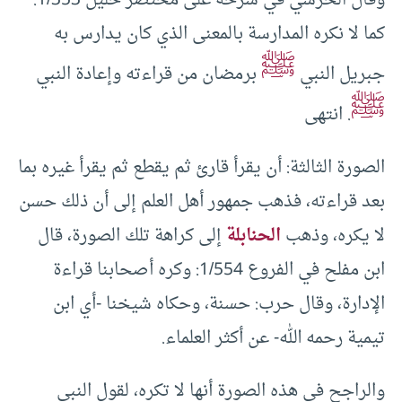
وقال الخرشي في شرحه على مختصر خليل 1/353:
كما لا نكره المدارسة بالمعنى الذي كان يدارس به
ﷺ
جبريل النبي
برمضان من قراءته وإعادة النبي
ﷺ
. انتهى
الصورة الثالثة: أن يقرأ قارئ ثم يقطع ثم يقرأ غيره بما
بعد قراءته، فذهب جمهور أهل العلم إلى أن ذلك حسن
لا يكره، وذهب
الحنابلة
إلى كراهة تلك الصورة، قال
ابن مفلح في الفروع 1/554: وكره أصحابنا قراءة
الإدارة، وقال حرب: حسنة، وحكاه شيخنا -أي ابن
تيمية رحمه الله- عن أكثر العلماء.
والراجح في هذه الصورة أنها لا تكره، لقول النبي