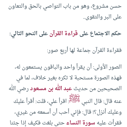
حسن مشروع، وهو من باب التواصي بالحق والتعاون
على البر والتقوى..
حكم الاجتماع على
قراءة القرآن
على النحو التالي:
فقراءة القرآن جماعة لها أربع صور:
الصور الأولى: أن يقرأ واحد والباقون يستمعون له،
فهذه الصورة مستحبة لا تكره بغير خلاف، لما في
الصحيحين من حديث
عبد الله بن مسعود
رضي الله
ﷺ
عنه قال: قال النبي
: اقرأ علي، قلت: أقرأ عليك
وعليك أنزل؟! قال: فإني أحب أن أسمعه من غيري،
فقرأت عليه
سورة النساء
حتى بلغت فكيف إذا جئنا