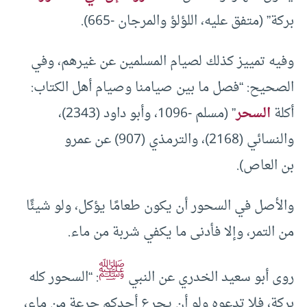
بركة” (متفق عليه، اللؤلؤ والمرجان -665).
وفيه تمييز كذلك لصيام المسلمين عن غيرهم، وفي
الصحيح: “فصل ما بين صيامنا وصيام أهل الكتاب:
أكلة
السحر
” (مسلم -1096، وأبو داود (2343)،
والنسائي (2168)، والترمذي (907) عن عمرو
بن العاص).
والأصل في السحور أن يكون طعامًا يؤكل، ولو شيئًا
من التمر، وإلا فأدنى ما يكفي شربة من ماء.
ﷺ
روى أبو سعيد الخدري عن النبي
: “السحور كله
بركة، فلا تدعوه ولو أن يجرع أحدكم جرعة من ماء،