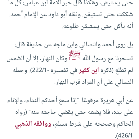
حتى يستيقن، وهكذا قال حبر الأمة ابن عباس: كل ما
شككت حتى تستيقن. ونقله أبو داود عن الإمام أحمد:
أنه يأكل حتى يستيقن طلوعه.
بل روى أحمد والنسائي وابن ماجه عن حذيفة قال:
ﷺ
تسحرنا مع رسول الله
وكان النهار، إلا أن الشمس
لم تطلع (ذكره
ابن كثير
في تفسيره -222/1). وحمله
النسائي على أن المراد قرب النهار.
عن أبي هريرة مرفوعًا: “إذا سمع أحدكم النداء، والإناء
على يده، فلا يضعه حتى يقضي حاجته منه” (رواه
الحاكم وصححه على شرط مسلم،
ووافقه الذهبي
426/1).