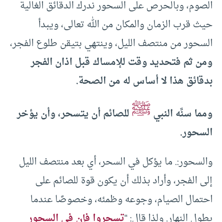
الصوم، وبالحرص على السحور ندرك الدقائق الغالية
حيث قرب الزمان والمكان من الله تعالى، ويبدأ
السحور من منتصف الليل، وينتهي بتيقن طلوع الفجر،
ومن ثم فتحديد وقت للإمساك قبل اذان الفجر
بدقائق هذا لا أساس له من الصحة.
ﷺ
ومما سنَّه النبي
للصائم أن يتسحر، وأن يؤخر
السحور.
والسحور:. ما يؤكل في السحر، أي بعد منتصف الليل
إلى الفجر، وأراد بذلك أن يكون قوة للصائم على
احتمال الصيام، وجوعه وظمئه، وخصوصًا عندما
يطول النهار. ولذا قال: “
تسحروا فإن في السحور