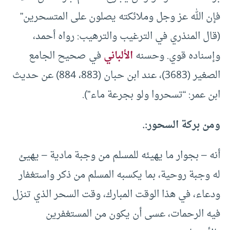
فإن الله عز وجل وملائكته يصلون على المتسحرين”
(قال المنذري في الترغيب والترهيب: رواه أحمد،
وإسناده قوي. وحسنه
الألباني
في صحيح الجامع
الصغير (3683)، عند ابن حبان (883، 884) عن حديث
ابن عمر: “تسحروا ولو بجرعة ماء”).
ومن بركة السحور:.
أنه – بجوار ما يهيئه للمسلم من وجبة مادية – يهيئ
له وجبة روحية، بما يكسبه المسلم من ذكر واستغفار
ودعاء، في هذا الوقت المبارك، وقت السحر الذي تنزل
فيه الرحمات، عسى أن يكون من المستغفرين