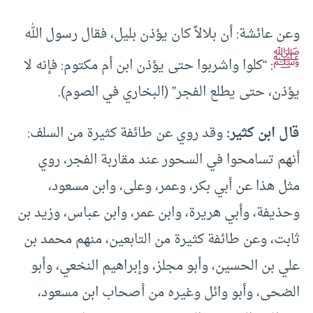
وعن عائشة: أن بلالاً كان يؤذن بليل، فقال رسول الله
ﷺ
: “كلوا واشربوا حتى يؤذن ابن أم مكتوم: فإنه لا
يؤذن، حتى يطلع الفجر” (البخاري في الصوم).
قال ابن كثير:
وقد روي عن طائفة كثيرة من السلف:
أنهم تسامحوا في السحور عند مقاربة الفجر، روي
مثل هذا عن أبي بكر، وعمر، وعلى، وابن مسعود،
وحذيفة، وأبي هريرة، وابن عمر، وابن عباس، وزيد بن
ثابت، وعن طائفة كثيرة من التابعين، منهم محمد بن
علي بن الحسين، وأبو مجلز، وإبراهيم النخعي، وأبو
الضحى، وأبو وائل وغيره من أصحاب ابن مسعود،