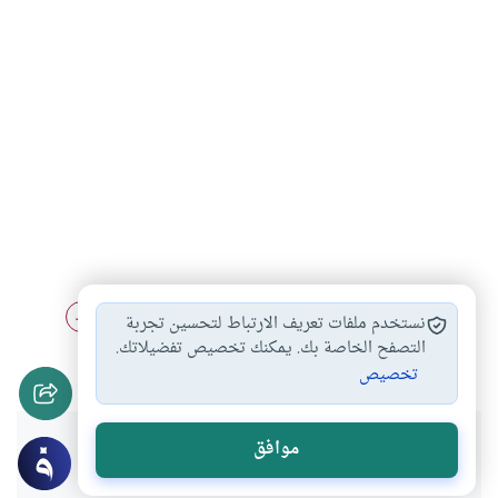
آداب الصيام
أحكام الصيام والفطر
السحور والامساك
#
#
#
نستخدم ملفات تعريف الارتباط لتحسين تجربة
أحاديث لا تصح…
فوائد رمضانية
التصفح الخاصة بك. يمكنك تخصيص تفضيلاتك.
#
#
تخصيص
هل انتفعت بهذا المحتوى؟
موافق