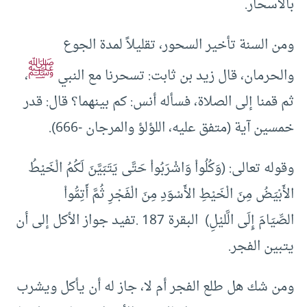
بالأسحار.
ومن السنة تأخير السحور، تقليلاً لمدة الجوع
ﷺ
والحرمان، قال زيد بن ثابت: تسحرنا مع النبي
،
ثم قمنا إلى الصلاة، فسأله أنس: كم بينهما؟ قال: قدر
خمسين آية (متفق عليه، اللؤلؤ والمرجان -666).
وقوله تعالى: (وَكُلُواْ وَاشْرَبُواْ حَتَّى يَتَبَيَّنَ لَكُمُ الْخَيْطُ
الأَبْيَضُ مِنَ الْخَيْطِ الأَسْوَدِ مِنَ الْفَجْرِ ثُمَّ أَتِمُّواْ
الصِّيَامَ إِلَى الَّليْلِ) البقرة 187 .تفيد جواز الأكل إلى أن
يتبين الفجر.
ومن شك هل طلع الفجر أم لا، جاز له أن يأكل ويشرب