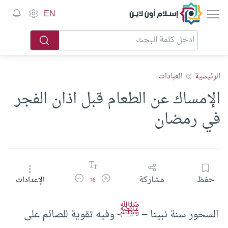
إسلام أون لاين
EN
الرئيسية
العبادات
الإمساك عن الطعام قبل اذان الفجر
في رمضان
زيادة حجم الخط
تقليل حجم الخط
حفظ
مشاركة
الإعدادات
16
ﷺ
السحور سنة نبينا –
- وفيه تقوية للصائم على