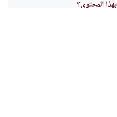
هذا المحتوى؟
لا
العباد
جنبيات على الصيام
صوم 
نبيات على الصيام؟وماذا يجب على
كيف يص
ديث من أفطر يوم في رمضان لم
هي أح
صحيح؟
اقرأ المزيد