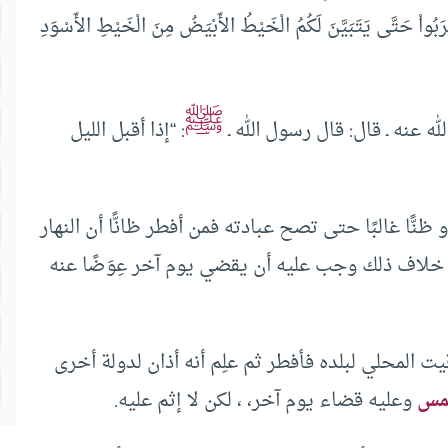
رَبُواْ حَتَّى يَتَبَيَّنَ لَكُمُ الْخَيْطُ الأَبْيَضُ مِنَ الْخَيْطِ الأَسْوَدِ
ﷺ
له عنه ـ قال: قال رسول الله ـ
: “إذا أقبل الليل
نًّا غالبًا حتى تصح عبادته فمن أفطر ظانًّا أن النهار
خلاف ذلك وجب عليه أن يقضي يوم آخر عِوَضًا عنه
قيت المحلي لبلده فأفطر ثم علِم أنه أذان لدولة أخرى
مس
وعليه قضاء يوم آخر، ، لكن لا إثم عليه.