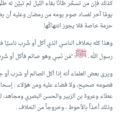
كذلك فإن من تسحَّر ظانًّا بقاء الليل ثم تبيَّن له
يومًا آخر لفساد صوم يومه من رمضان وعليه أن يظل
حرمة خاصة فلا يجوز انتهاكُها.
وهذا كله بخلاف الناسي الذي أكل أو شَرِب ناسيً
ﷺ
رسول الله ـ
: “مَن نَسِي وهو صائم فأكل أو شَرِب
ويرى بعض العلماء أنه إذا أكل الصائم أو شرب أو 
فصومه صحيح، ولا قضاء عليه ومن هؤلاء : إسحاق 
عطاء وعروة بن الزبير والحسن البصري ومجاهد، لكن
وذلك أخذاً بالأحوط ، وخروجاً من الخلاف .