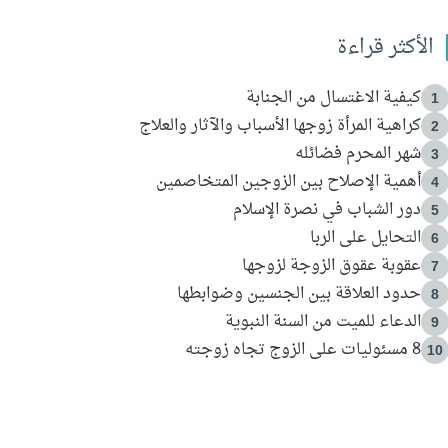
الأكثر قراءة
كيفية الاغتسال من الجنابة
1
كراهية المرأة زوجها الأسباب والآثار والعلاج
2
شهر المحرم فضائله
3
أهمية الإصلاح بين الزوجين المتخاصمين
4
دور الشباب في نصرة الإسلام
5
التحايل على الربا
6
عقوبة عقوق الزوجة لزوجها
7
حدود العلاقة بين الجنسين وضوابطها
8
الدعاء للميت من السنة النبوية
9
8 مسئوليات على الزوج تجاه زوجته
10