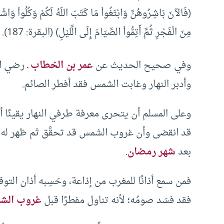
(فَالآنَ بَاشِرُوهُنَّ وَابْتَغُواْ مَا كَتَبَ اللّهُ لَكُمْ وَكُلُواْ وَاشْ
مِنَ الْفَجْرِ ثُمَّ أَتِمُّواْ الصِّيَامَ إِلَى الَّليْلِ) (البقرة: 187).
وفي صحيح الحديث عن
عمر بن الخطاب
ـ رضي ال
وأدبر النهار وغابت الشمس فقد أفطر الصائم.
وعلى المسلم أن يتحرى معرفة طرفي النهار يقينًا أو ظ
قد انقضى وأن غروب الشمس قد تحقَّق ثم ظهر له 
بعد
شهر رمضان
.
فمن سمع أذانًا للمغرب من إذاعة، وحَسِبه أذان التو
فقد فسَد صومُه؛ لأنه تناول مفطرًا قبل
غروب الش