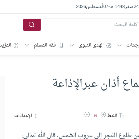
24
صَفَر
1448 هـ
-
07
أغسطس
2026
جمات
الهدي النبوي
فقه المسلم
المزيد
اع أذان عبرالإذاعة
زيادة حجم الخط
تقليل حجم الخط
الخط
الإعدادات
16
 من طلوع الفجر إلى غروب الشمس، قال الله تعالى: