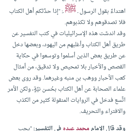
ﷺ
اهتداءً بقول الرسول ـ
ـ: “إذا حدَّثكم أهل الكتاب
فلا تصدقوهم ولا تكذبوهم.
وقد اندسَّت هذه الإسرائيليات في كتب التفسير عن
طريق أهل الكتاب وأغلبهم من اليهود، وبعضها دخل
عن طريق بعض الذين أسلموا وتوسعوا في حكاية
القصص والأخبار بلا تمحيص ولا تدقيق، من أمثال
كعب الأحبار ووهب بن منبه وغيرهما. وقد روى بعض
علماء الصحابة عن أهل الكتاب بحُسن نيَّةٍ، ولكن الأمر
اتَّسع فدخل في الروايات المنقولة كثير من الكذب
والافتراء والتحريف.
وقد قال الإمام
محمد عبده
في التفسير:
“يجب