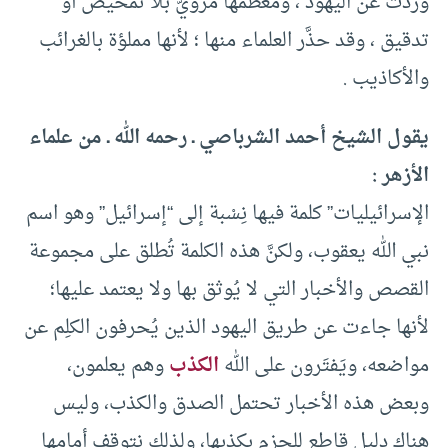
وردت عن اليهود ، ومعظمها مرويٌّ بلا تمحيص أو
تدقيق ، وقد حذَّر العلماء منها ؛ لأنها مملؤة بالغرائب
والأكاذيب .
يقول الشيخ أحمد الشرباصي ـ رحمه الله ـ من علماء
الأزهر :
الإسرائيليات” كلمة فيها نِسْبة إلى “إسرائيل” وهو اسم
نبي الله يعقوب، ولكنَّ هذه الكلمة تُطلق على مجموعة
القصص والأخبار التي لا يُوثق بها ولا يعتمد عليها؛
لأنها جاءت عن طريق اليهود الذين يُحرفون الكلِم عن
مواضعه، ويَفتَرون على الله
الكذب
وهم يعلمون،
وبعض هذه الأخبار تحتمل الصدق والكذب، وليس
هناك دليل قاطع للجزم بكذبها، ولذلك نتوقف أمامها