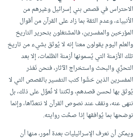
الاحتراس في قصص بني إسرائيل وغيرهم من
الأنبياء، وعدم الثقة بما زاد على القرآن من أقوال
المؤرخين والمفسرين، فالمشتغلون بتحرير التاريخ
والعلم اليوم يقولون معنا إنه لا يُوثق بشيء من تاريخ
تلك الأزمنة التي يُسمونها أزمنة الظلمات، إلا بعد
التحرِّي والبحث واستخراج الآثار، فنحن نَعْذر
المفسرين الذين حَشَوا كتب التفسير بالقصص التي لا
يُوثق بها لحسن قصدهم، ولكننا لا نُعوِّل على ذلك، بل
ننهى عنه، ونقف عند نصوص القرآن لا نتعدَّاها، وإنما
نوضحها بما يُوافقها إذا صحَّت روايته.
ويمكن أن نعرف الإسرائيليات بعدة أمور، منها أن