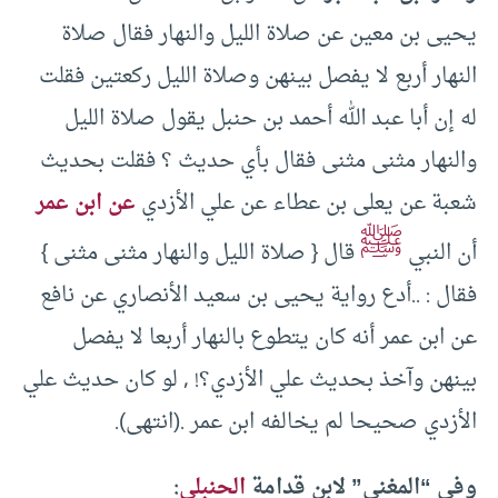
يحيى بن معين عن صلاة الليل والنهار فقال صلاة
النهار أربع لا يفصل بينهن وصلاة الليل ركعتين فقلت
له إن أبا عبد الله أحمد بن حنبل يقول صلاة الليل
والنهار مثنى مثنى فقال بأي حديث ؟ فقلت بحديث
شعبة عن يعلى بن عطاء عن علي الأزدي
عن ابن عمر
ﷺ
أن النبي
قال { صلاة الليل والنهار مثنى مثنى }
فقال : ..أدع رواية يحيى بن سعيد الأنصاري عن نافع
عن ابن عمر أنه كان يتطوع بالنهار أربعا لا يفصل
بينهن وآخذ بحديث علي الأزدي؟! , لو كان حديث علي
الأزدي صحيحا لم يخالفه ابن عمر .(انتهى).
وفي “المغني” لابن قدامة
الحنبلي
: