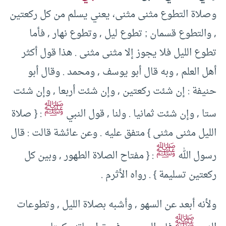
وصلاة التطوع مثنى مثنى، يعني يسلم من كل ركعتين
, والتطوع قسمان ; تطوع ليل , وتطوع نهار , فأما
تطوع الليل فلا يجوز إلا مثنى مثنى . هذا قول أكثر
أهل العلم , وبه قال أبو يوسف , ومحمد . وقال أبو
حنيفة : إن شئت ركعتين , وإن شئت أربعا , وإن شئت
ﷺ
ستا , وإن شئت ثمانيا . ولنا , قول النبي
: { صلاة
الليل مثنى مثنى } متفق عليه . وعن عائشة قالت : قال
ﷺ
رسول الله
: { مفتاح الصلاة الطهور , وبين كل
ركعتين تسليمة } . رواه الأثرم .
ولأنه أبعد عن السهو , وأشبه بصلاة الليل , وتطوعات
ﷺ