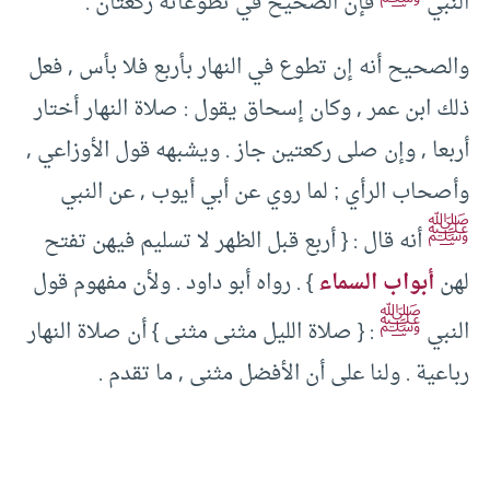
النبي
فإن الصحيح في تطوعاته ركعتان .
والصحيح أنه إن تطوع في النهار بأربع فلا بأس , فعل
ذلك ابن عمر , وكان إسحاق يقول : صلاة النهار أختار
أربعا , وإن صلى ركعتين جاز . ويشبهه قول الأوزاعي ,
وأصحاب الرأي ; لما روي عن أبي أيوب , عن النبي
ﷺ
أنه قال : { أربع قبل الظهر لا تسليم فيهن تفتح
لهن
أبواب السماء
} . رواه أبو داود . ولأن مفهوم قول
ﷺ
النبي
: { صلاة الليل مثنى مثنى } أن صلاة النهار
رباعية . ولنا على أن الأفضل مثنى , ما تقدم .