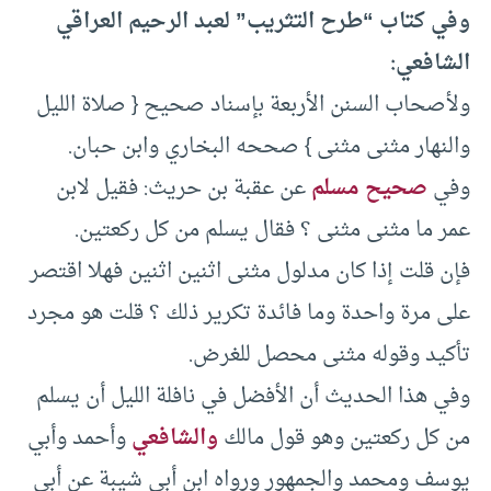
وفي كتاب “طرح التثريب” لعبد الرحيم العراقي
الشافعي:
ولأصحاب السنن الأربعة بإسناد صحيح { صلاة الليل
والنهار مثنى مثنى } صححه البخاري وابن حبان.
وفي
صحيح مسلم
عن عقبة بن حريث: فقيل لابن
عمر ما مثنى مثنى ؟ فقال يسلم من كل ركعتين.
فإن قلت إذا كان مدلول مثنى اثنين اثنين فهلا اقتصر
على مرة واحدة وما فائدة تكرير ذلك ؟ قلت هو مجرد
تأكيد وقوله مثنى محصل للغرض.
وفي هذا الحديث أن الأفضل في نافلة الليل أن يسلم
من كل ركعتين وهو قول مالك
والشافعي
وأحمد وأبي
يوسف ومحمد والجمهور ورواه ابن أبي شيبة عن أبي