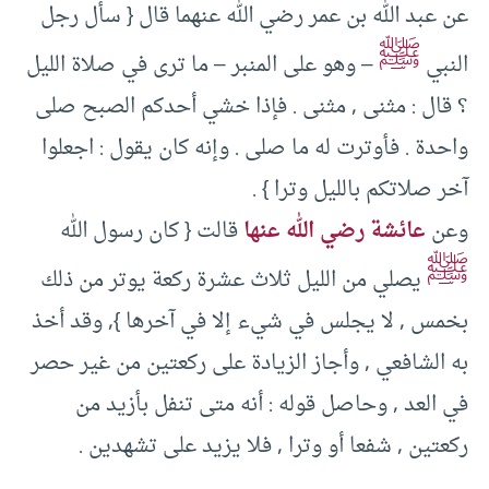
عن عبد الله بن عمر رضي الله عنهما قال { سأل رجل
ﷺ
النبي
– وهو على المنبر – ما ترى في صلاة الليل
؟ قال : مثنى , مثنى . فإذا خشي أحدكم الصبح صلى
واحدة . فأوترت له ما صلى . وإنه كان يقول : اجعلوا
آخر صلاتكم بالليل وترا } .
وعن
عائشة رضي الله عنها
قالت { كان رسول الله
ﷺ
يصلي من الليل ثلاث عشرة ركعة يوتر من ذلك
بخمس , لا يجلس في شيء إلا في آخرها }, وقد أخذ
به الشافعي , وأجاز الزيادة على ركعتين من غير حصر
في العد , وحاصل قوله : أنه متى تنفل بأزيد من
ركعتين , شفعا أو وترا , فلا يزيد على تشهدين .