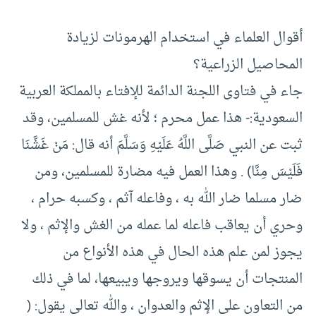
أقوال العلماء في استخدام الهرمونات لزيادة
المحاصيل الزراعية؟
جاء في فتاوى اللجنة الدائمة للإفتاء بالمملكة العربية
السعودية:- هذا عمل محرم ؛ لأنه غش للمسلمين، وقد
ثبت عن النبي صَلَّى اللَّهُ عَلَيْهِ وَسَلَّمَ أنه قال: مَنْ غَشَّنَا
فَلَيْسَ مِنَّا) . وهذا العمل فيه مضارة للمسلمين، ومن
ضار مسلما ضار الله به ، وفاعله آثم ، وكسبه حرام ،
وحري أن يعاقب فاعله لما عمله من الغش والإثم ، ولا
يجوز لمن علم هذه الحال في هذه الأنواع من
المنتجات أن يسوقها ويروجها ويبيعها، لما في ذلك
من التعاون على الإثم والعدوان ، والله تعالى يقول: (