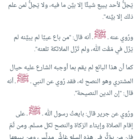
يَحِلُّ لأحد يبيع شيئًا إلا بيَّن ما فيه، ولا يَحِلُّ لمن علم
ذلك إلا بيَّنه”.
ﷺ
ورُوي عنه ـ
ـ أنه قال: “من باع عيبًا لم يبيِّنه لم
يَزَل في مَقْت الله، ولم تَزَل الملائكة تلعنه”.
كما أن هذا البائع لم يقم بما أوجبه الشارع عليه حيال
ﷺ
المشتري وهو النصح له، فقد رُوي عن النبي ـ
ـ أنه
قال: “إن الدين النصيحة”.
ﷺ
ورُوي عن جرير قال: بايعتُ رسول الله ـ
ـ على
إقام الصلاة وإيتاء الزكاة والنصح لكل مسلم. ومن ثَمّ
فإن من يؤثِّر في هذه السلع غاشٌّ مدلِّس، ومن يبيعها