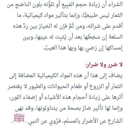
الشراء أن زيادة حجم المَبِيع أو تلوُّنه بلون الناضج من
الثمار ليس طبيعيًّا، وإنما بتأثير مواد كيميائية، ما
أقدم على شرائه، ومن ثَمَّ فإن له الخيارَ بين ردِّ هذه
السلعة إن سَخِطَها بعد أن يُثبِت له عيبَها، وبين
إمساكها إن رَضيَ بها وبها هذا العيبُ.
لا ضرر ولا ضرار
:
يضاف إلى هذا أن هذه المواد الكيميائية المضافة إلى
الثمار أو الزروع أو طعام الحيوانات والطيور لا يقتصر
أثرها على زيادة أحجام هذه الأشياء أو إضفاء اللون،
وإنما لها تأثير ضارّ بصحة من يتناولونها، وقد نهى
ﷺ
الشارع عن الأضرار بالمسلم، فرُوي عن النبي ـ
ـ