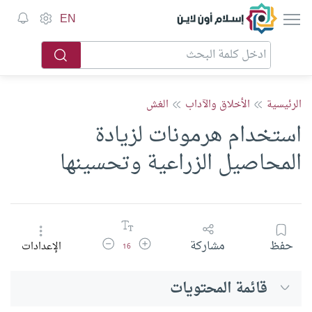
إسلام أون لاين
EN
الرئيسية
الأخلاق والآداب
الغش
استخدام هرمونات لزيادة
المحاصيل الزراعية وتحسينها
زيادة حجم الخط
تقليل حجم الخط
حفظ
مشاركة
الإعدادات
16
قائمة المحتويات