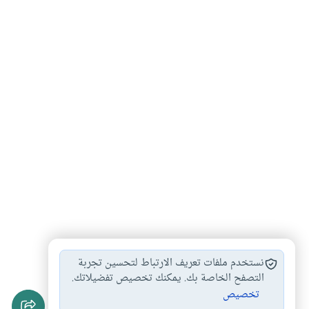
الربا والبيع
البيوع والعقود
التدليس في البيع
#
#
#
نستخدم ملفات تعريف الارتباط لتحسين تجربة
الغش في البيع
التصفح الخاصة بك. يمكنك تخصيص تفضيلاتك.
#
تخصيص