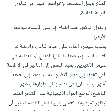
المنكر وبذل النصيحة لإخوانهم” انتهى من فتاوى
اللجنة الدائمة.
ويقول الدكتور عبد الفتاح إدريس الأستاذ بجامعة
الأزهر:-
بسبب سيطرة المادة على حياة الناس، والرغبة في
الثراء السريع، وضعف الوازع الدينيّ أو انعدامه في
نفوس الكثيرين ـ يَعمِد البعض إلى التأثير في الأطعمة
التي تفتقر إلى وقتٍ تَنضَج فيه قد يمتد إلى بضعة
أشهر، بما يسارع في نضجها أو إظهارها بمظهر
الناضج؛ كوضع المواد الكيميائية على الشجر المثمر
ليظهر ثمره وقد اكتسى بلون الثمار الناضجة، قبل أن