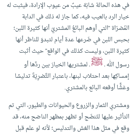
في هذه الحالة شابَهَ عيبٌ من عيوب الإرادة، فيثبت له
خيار الرد بالعيب فيه، كما جاز له ذلك في الدابة
المُصَرّاة “التي أوهم البائعُ المشتريَ أنها كثيرة اللبن؛
بحبس اللبن في ضَرعها عدة أيام لتبدوَ للناظر أنها
كثيرة اللبن، وليست كذلك في الواقع” حيث أثبت
ﷺ
رسول الله ـ
ـ لمشتريها الخيارَ بين ردِّها أو
إمساكِها بعد احتلاب لبنها، باعتبار التَّصْرِيَةَ تدليسًا
وغشًّا أوقعه البائع بالمشتري.
ومشتري الثمار والزروع والحيوانات والطيور، التي تم
التأثير عليها لتَنضَج أو تظهر بمظهر الناضج منه، قد
وقع في مثل هذا الغش والتدليس؛ لأنه لو علم قبل