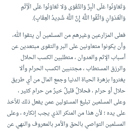
وَتَعَاوَنُوا عَلَى الْبِرِّ وَالتَّقْوَى وَلا تَعَاوَنُوا عَلَى الْأِثْمِ
وَالْعُدْوَانِ وَاتَّقُوا اللَّهَ إِنَّ اللَّهَ شَدِيدُ الْعِقَابِ).
فعلى المزارعين وغيرهم من المسلمين أن يتقوا الله،
وأن يكونوا متعاونين على البر والتقوى مبتعدين عن
أسباب الإثم والعدوان ، متطلبين الكسب الحلال
والرزق المستطاب ، مجتنبين الكسب الحرام وألا
يغتروا بزهرة الحياة الدنيا وجمع المال من أي طريق
حلال أو حرام ، فحلالٌ قليلٌ خيرٌ من حرام كثير ،
وعلى المسلمين تبليغ المسئولين عمن يفعل ذلك للأخذ
على يده ؛ لأن هذا من المنكر الذي يجب إنكاره ، وعلى
المسلمين التواصي بالحق والأمر بالمعروف والنهي عن