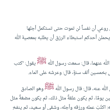
روعي أن نفساً لن تموت حتى تستكمل أجلها
يحملن أحدكم استبطاء الرزق أن يطلبه بمعصية الله
ﷺ
له عنهما، قال: سمعت رسول الله
يقول: “كتب
ض بخمسين ألف سنةٍ، قال: وعرشه على الماء.
ﷺ
له عنه، قال: قال رسول الله
وهو الصادق
ين يومًا، ثم يكون علقةً مثل ذلك، ثم يكون مضغةً مثل
 له: اكتُبْ عمله ورزقه وأجله، وشقي أو سعيد، ثم ينفخ