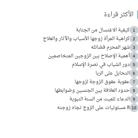
الأكثر قراءة
كيفية الاغتسال من الجنابة
1
كراهية المرأة زوجها الأسباب والآثار والعلاج
2
شهر المحرم فضائله
3
أهمية الإصلاح بين الزوجين المتخاصمين
4
دور الشباب في نصرة الإسلام
5
التحايل على الربا
6
عقوبة عقوق الزوجة لزوجها
7
حدود العلاقة بين الجنسين وضوابطها
8
الدعاء للميت من السنة النبوية
9
8 مسئوليات على الزوج تجاه زوجته
10