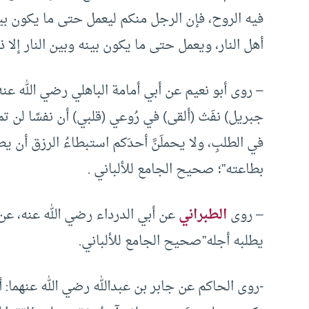
فيه الروح، فإن الرجل منكم ليعمل حتى ما يكون بين
أهل النار، ويعمل حتى ما يكون بينه وبين النار إلا
– روى أبو نعيم عن أبي أمامة الباهلي رضي الله عنه
جبريل) نفَث (ألقى) في رُوعي (قلبي) أن نفسًا لن 
في الطلبِ، ولا يحملَنَّ أحدَكم استبطاءُ الرزق أن يطل
بطاعته”؛ صحيح الجامع للألباني .
– روى
الطبراني
عن أبي الدرداء رضي الله عنه، عن
يطلبه أجله”صحيح الجامع للألباني.
-روى الحاكم عن جابر بن عبدالله رضي الله عنهما: 