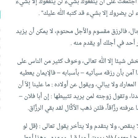
 اجتمعت على أن ينفعوك بشيء لن ينفعوك إلا بشيء
لن يضروك إلا بشيء قد كتبه الله عليك” .
جال، فالرزق مقسوم والأجل محتوم، لا يمكن أن يزيد
أحد في أجلك أو يقدم منه .
خش شيئا إلا الله تعالى، وخوف كثير من الناس على
آمن بأن رزقه سيأتيه – بأسبابه – فالإيمان يعطيه
عارك ولا يبالي، ويقول عن أولاده : ما علينا إلاّ أن
نا، وتقول زوجته لمن يريد تثبيطها : إن أبا فلان –
فته رزَّاقاً، فلئن ذهب الأكَّال لقد بقي الرزَّاق.
 ينقص، ولا يتقدم ولا يتأخر يقول تعالى : {قل لو
 مضاجعهم} فلا يموت أحدا قبل موعده ، وهذا أعطى