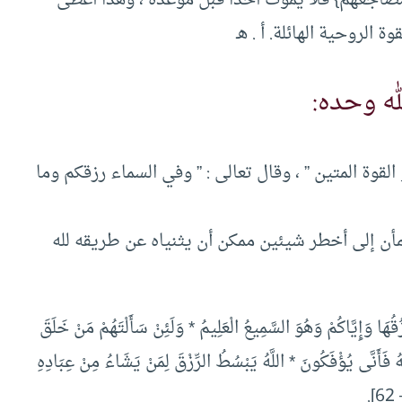
 الروحية الهائلة. أ . هـ
له وحده:
 القوة المتين ” ، وقال تعالى : ” وفي السماء رزقكم وما
أن إلى أخطر شيئين ممكن أن يثنياه عن طريقه لله
ُهَا وَإِيَّاكُمْ وَهُوَ السَّمِيعُ الْعَلِيمُ * وَلَئِنْ سَأَلْتَهُمْ مَنْ خَلَقَ
ُ فَأَنَّى يُؤْفَكُونَ * اللَّهُ يَبْسُطُ الرِّزْقَ لِمَنْ يَشَاءُ مِنْ عِبَادِهِ