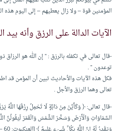
المؤمنين قوة – ولا زال يعطيهم – إلى اليوم هذه القوة
الآيات الدالة على الرزق وأنه بيد ال
-قال تعالى في تكفله بالرزق : ” إن الله هو الرزاق ذو
توعدون ” .
فكل هذه الآيات والأحاديث تبين أن المؤمن قد اطم
تعالى وهما الرزق والأجل .
-قال تعالى: ﴿ وَكَأَيِّنْ مِنْ دَابَّةٍ لَا تَحْمِلُ رِزْقَهَا اللَّهُ يَرْزُق
السَّمَاوَاتِ وَالْأَرْضَ وَسَخَّرَ الشَّمْسَ وَالْقَمَرَ لَيَقُولُنَّ اللَّه
وَيَقْدِرُ لَهُ إِنَّ اللَّهَ بِكُلِّ شَيْءٍ عَلِيمٌ ﴾ [العنكبوت: 60 – 62].