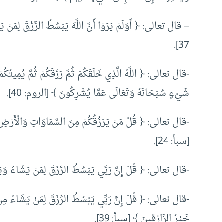
– قال تعالى: ﴿ أَوَلَمْ يَرَوْا أَنَّ اللَّهَ يَبْسُطُ الرِّزْقَ لِمَنْ ي
37].
-قال تعالى: ﴿ اللَّهُ الَّذِي خَلَقَكُمْ ثُمَّ رَزَقَكُمْ ثُمَّ يُمِيتُكُمْ
شَيْءٍ سُبْحَانَهُ وَتَعَالَى عَمَّا يُشْرِكُونَ ﴾ [الروم: 40].
-قال تعالى: ﴿ قُلْ مَنْ يَرْزُقُكُمْ مِنَ السَّمَاوَاتِ وَالْأَرْضِ قُلِ
[سبأ: 24].
-قال تعالى: ﴿ قُلْ إِنَّ رَبِّي يَبْسُطُ الرِّزْقَ لِمَنْ يَشَاءُ وَيَقْدِر
-قال تعالى: ﴿ قُلْ إِنَّ رَبِّي يَبْسُطُ الرِّزْقَ لِمَنْ يَشَاءُ مِنْ عِب
خَيْرُ الرَّازِقِينَ ﴾ [سبأ: 39].