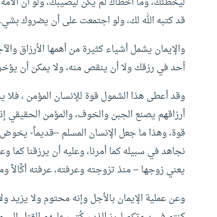
ليخطئك، وما أخطأك لم يكن ليصيبك، ولو أن الأمة
قد كتبه الله لك، ولو اجتمعت على أن يضروك بشيء 
والإيمان يشمل أشياء كثيرة من أهمها الأرزاق والآ
أحد في رزقك ولا أن ينقص منه، ولا يمكن أن يؤخر 
وقد أعطى هذا الشمول قوة للإنسان المؤمن ، فلا ي
أرزاقهم يصنع الجبن والخوف، والمؤمن الحقيقي إذا 
قوة، وهذا ما جعل الإنسان المسلم –قديماً- يخوض الم
نجاهد في سبيله كما أمرنا، وعليه أن يرزقنا كما وعد
يعني زوجها – منذ تزوجته وعرفته، عرفته أكَّالاً وما عر
وعن عملية الإيمان بالأجل وإنه محتوم ولا يزيد ولا
كنتم في بيوتكم لبرز الذين كُتب عليهم القتل إلى