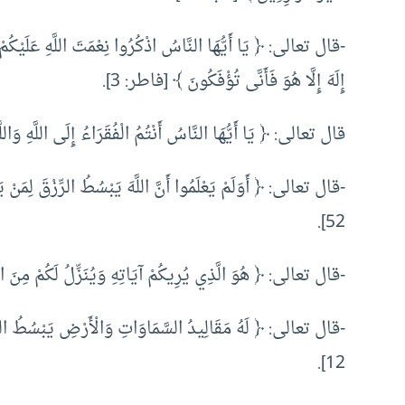
-قال تعالى: ﴿ يَا أَيُّهَا النَّاسُ اذْكُرُوا نِعْمَتَ اللَّهِ عَلَيْكُمْ ه
إِلَهَ إِلَّا هُوَ فَأَنَّى تُؤْفَكُونَ ﴾ [فاطر: 3].
قال تعالى: ﴿ يَا أَيُّهَا النَّاسُ أَنْتُمُ الْفُقَرَاءُ إِلَى اللَّهِ وَاللَّ
-قال تعالى: ﴿ أَوَلَمْ يَعْلَمُوا أَنَّ اللَّهَ يَبْسُطُ الرِّزْقَ لِمَنْ 
52].
-قال تعالى: ﴿ هُوَ الَّذِي يُرِيكُمْ آيَاتِهِ وَيُنَزِّلُ لَكُمْ مِنَ السَّم
-قال تعالى: ﴿ لَهُ مَقَالِيدُ السَّمَاوَاتِ وَالْأَرْضِ يَبْسُطُ الرِّ
12].