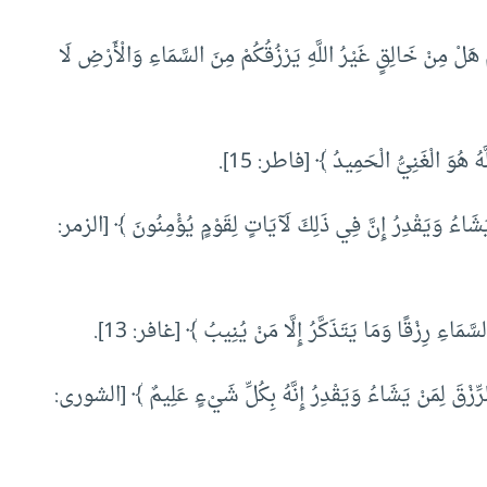
َلْ مِنْ خَالِقٍ غَيْرُ اللَّهِ يَرْزُقُكُمْ مِنَ السَّمَاءِ وَالْأَرْضِ لَا
هُ هُوَ الْغَنِيُّ الْحَمِيدُ ﴾ [فاطر: 15].
يَشَاءُ وَيَقْدِرُ إِنَّ فِي ذَلِكَ لَآيَاتٍ لِقَوْمٍ يُؤْمِنُونَ ﴾ [الزمر:
َاءِ رِزْقًا وَمَا يَتَذَكَّرُ إِلَّا مَنْ يُنِيبُ ﴾ [غافر: 13].
زْقَ لِمَنْ يَشَاءُ وَيَقْدِرُ إِنَّهُ بِكُلِّ شَيْءٍ عَلِيمٌ ﴾ [الشورى: