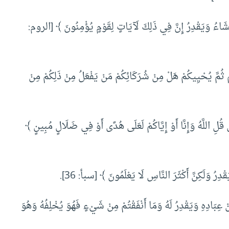
َشَاءُ وَيَقْدِرُ إِنَّ فِي ذَلِكَ لَآيَاتٍ لِقَوْمٍ يُؤْمِنُونَ ﴾ [الروم:
 ثُمَّ يُحْيِيكُمْ هَلْ مِنْ شُرَكَائِكُمْ مَنْ يَفْعَلُ مِنْ ذَلِكُمْ مِنْ
 اللَّهُ وَإِنَّا أَوْ إِيَّاكُمْ لَعَلَى هُدًى أَوْ فِي ضَلَالٍ مُبِينٍ ﴾
ُ وَلَكِنَّ أَكْثَرَ النَّاسِ لَا يَعْلَمُونَ ﴾ [سبأ: 36].
َادِهِ وَيَقْدِرُ لَهُ وَمَا أَنْفَقْتُمْ مِنْ شَيْءٍ فَهُوَ يُخْلِفُهُ وَهُوَ