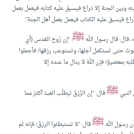
ه وبين الجنة إلا ذراع فيسبق عليه كتابه فيعمل بعمل
 ذراع فيسبق عليه الكتاب فيعمل بعمل أهل الجنة”.
ﷺ
، قال: قال رسول الله
: “إن رُوح القدس (أي
تموتَ حتى تستكمل أجلها، وتستوعب رزقها؛ فأجملوا
به بمعصيةٍ؛ فإن اللهَ لا ينال ما عنده إلا
ﷺ
 النبي
قال: “إن الرِّزقَ ليطلُب العبدَ أكثرَ مما
ﷺ
أن رسول الله
قال: “لا تستبطئوا الرزقَ؛ فإنه لم