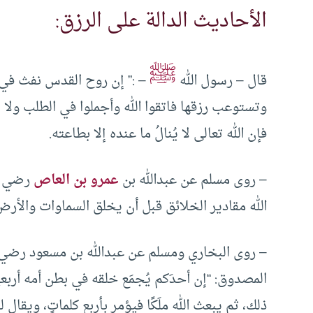
الأحاديث الدالة على الرزق:
ﷺ
قال – رسول الله
– :” إن روح القدس نفث في 
وتستوعب رزقها فاتقوا الله وأجملوا في الطلب ولا 
فإن الله تعالى لا يُنالُ ما عنده إلا بطاعته.
– روى مسلم عن عبدالله بن
عمرو بن العاص
رضي ال
الله مقادير الخلائق قبل أن يخلق السماوات والأر
– روى البخاري ومسلم عن عبدالله بن مسعود رضي ال
المصدوق: “إن أحدَكم يُجمَع خلقه في بطن أمه أربع
ذلك، ثم يبعث الله ملَكًا فيؤمر بأربع كلماتٍ، ويقال