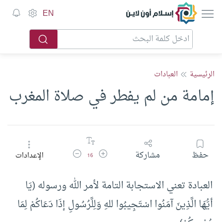
إسلام أون لاين
EN
الرئيسية
العبادات
إمامة من لم يفطر في صلاة المغرب
زيادة حجم الخط
تقليل حجم الخط
حفظ
مشاركة
الإعدادات
16
العبادة تعني الاستجابة التامة لأمر الله ورسوله (يَا
أيُّهَا الَّذِينَ آمَنُوا اسْتَجِيبُوا للهِ وَلِلَّرُسُولِ إذَا دَعَاكُمْ لِمَا