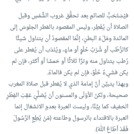
فيُسْتَحَبُّ للصائمِ بعد تحقُّق غروب الشَّمْسِ وقبل
الصلاة أن يُفْطِر، وليس المقصود بالفطر الجلوسَ إلى
المائدة ومَلْءَ البطنِ، إنَّمَا المقصودُ أن يتناول شيئًا
كالرُّطَب أو شُرْبُ حُلْوٍ أو ماءٍ، ويُنْدَب أن يُفطر على
رُطب يتناول منه وترًا ثلاثًا أو خمسًا أو أكثر، فإن لم
يكن فشيءٌ حُلْوٌ، فإن لم يكن فالماءُ.
وبهذا يتبيَّن أنَّ إمامة الذي لا يُفطر قبل صلاة المغرب
صحيحة، ولكنّ الأوْلَى والمسنون أنْ يُصَلِّيَ عَقِبَ الفِطْرِ
الخفيف كما بيَّنَّا، وليست العبرة بعدمِ الانشغال إنما
العبرة بالاقتداء بالرسول وطاعته (مَنْ يُطِعِ الرَّسُولَ
فَقَدْ أطَاعَ اللهَ).