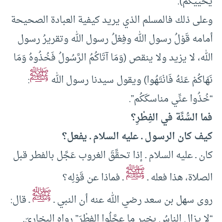
يُحْييكُمْ).
وعلى ذلك فالمسلم الذي يريد كيفية العبادة الصحيحة
أمامه قَوْلُ رسول الله وفِعْلُ رسول الله وتقريرُ رسول
الله، لا يزيد ولا ينقص (وَمَا آتَاكُمُ الرَّسُولُ فَخُذُوهُ وَمَا
ﷺ
نَهَاكُمْ عَنْهُ فَانْتَهُوا) ويقول سيدنا رسول الله
:
“خُذُوا عنِّي مناسكَكُم”.
فما السُّنَّة في الفِطْرِ؟
كيف كان الرسول ـ عليه السلام ـ يفعل؟
كان ـ عليه السلام ـ إذا تحقَّقَ الغروب عَجَّل بالفطر قبل
ﷺ
الصلاة، هذا فعله ـ
ـ فماذا عن قَوْلِه؟
ﷺ
روى سهل بن سعد رضي الله عنه أن النبي ـ
ـ قال:
“لا يزال الناسُ بخير ما عجَّلُوا الفِطْرَ” رواه البخاريّ.